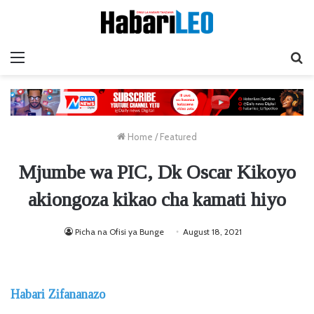
Menu
Ta
Home
/
Featured
Mjumbe wa PIC, Dk Oscar Kikoyo
akiongoza kikao cha kamati hiyo
Picha na Ofisi ya Bunge
August 18, 2021
Habari Zifananazo