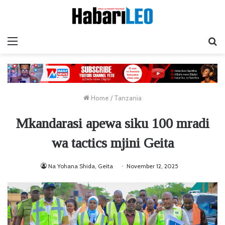
Menu
Ta
Home
/
Tanzania
Mkandarasi apewa siku 100 mradi
wa tactics mjini Geita
Na Yohana Shida, Geita
November 12, 2025