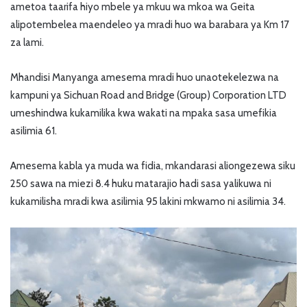
ametoa taarifa hiyo mbele ya mkuu wa mkoa wa Geita
alipotembelea maendeleo ya mradi huo wa barabara ya Km 17
za lami.
Mhandisi Manyanga amesema mradi huo unaotekelezwa na
kampuni ya Sichuan Road and Bridge (Group) Corporation LTD
umeshindwa kukamilika kwa wakati na mpaka sasa umefikia
asilimia 61.
Amesema kabla ya muda wa fidia, mkandarasi aliongezewa siku
250 sawa na miezi 8.4 huku matarajio hadi sasa yalikuwa ni
kukamilisha mradi kwa asilimia 95 lakini mkwamo ni asilimia 34.