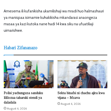
Amesema ili kufanikisha ukamilishaji wa mradi huo halmashauri
ya manispaa isimamie kuhakikisha mkandarasi anaongeza
masaa ya kazi kutoka nane hadi 14 kwa siku na ufuatiliaji
uimarishwe.
Habari Zifananazo
Polisi yachunguza sanduku
Sekta binafsi ni chachu ajira kwa
lililozua taharuki stendi ya
vijana – Mzava
daladala
August 6, 2026
August 6, 2026