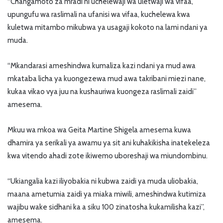
“Changamoto za mradi ni uchelewaji wa uletwaji wa vifaa,
upungufu wa raslimali na ufanisi wa vifaa, kuchelewa kwa
kuletwa mitambo mikubwa ya usagaji kokoto na lami ndani ya
muda.
“Mkandarasi ameshindwa kumaliza kazi ndani ya mud awa
mkataba licha ya kuongezewa mud awa takribani miezi nane,
kukaa vikao vya juu na kushauriwa kuongeza raslimali zaidi”
amesema.
Mkuu wa mkoa wa Geita Martine Shigela amesema kuwa
dhamira ya serikali ya awamu ya sit ani kuhakikisha inatekeleza
kwa vitendo ahadi zote ikiwemo uboreshaji wa miundombinu.
“Ukiangalia kazi iliyobakia ni kubwa zaidi ya muda uliobakia,
maana ametumia zaidi ya miaka miwili, ameshindwa kutimiza
wajibu wake sidhani ka a siku 100 zinatosha kukamilisha kazi”,
amesema.