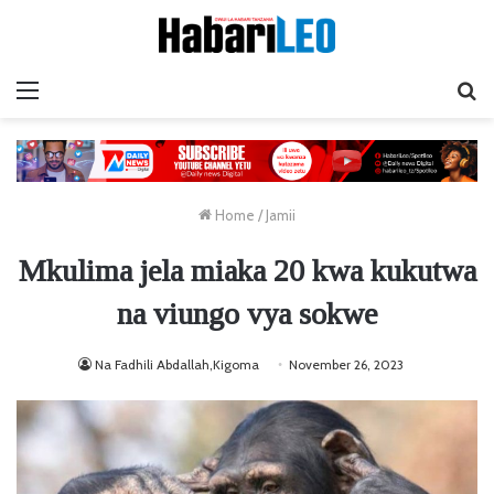
Menu
Ta
Home
/
Jamii
Mkulima jela miaka 20 kwa kukutwa
na viungo vya sokwe
Na Fadhili Abdallah,Kigoma
November 26, 2023