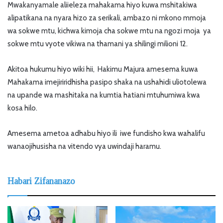
Mwakanyamale aliieleza mahakama hiyo kuwa mshitakiwa
alipatikana na nyara hizo za serikali, ambazo ni mkono mmoja
wa sokwe mtu, kichwa kimoja cha sokwe mtu na ngozi moja ya
sokwe mtu vyote vikiwa na thamani ya shilingi milioni 12.
Akitoa hukumu hiyo wiki hii, Hakimu Majura amesema kuwa
Mahakama imejiriridhisha pasipo shaka na ushahidi uliotolewa
na upande wa mashitaka na kumtia hatiani mtuhumiwa kwa
kosa hilo.
Amesema ametoa adhabu hiyo ili iwe fundisho kwa wahalifu
wanaojihusisha na vitendo vya uwindaji haramu.
Habari Zifananazo