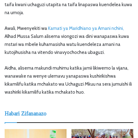
taifa kwani uchaguzi utapita na taifa linapaswa kuendelea kuwa
na umoja.
Awali, Mwenyekiti wa
Kamati ya Maridhiano ya Amani nchini,
Alhad Mussa Salum alisema viongozi wa dini wanapaswa kuwa
mstari wa mbele kuhamasisha watu kuendeleza amani na
kutojihusisha na vitendo vinavyochochea ubaguzi.
Aidha, alisema makundi muhimu katika jamii likiwemo la vijana,
wanawake na wenye ulemavu yanapaswa kushirikishwa
kikamilifu katika mchakato wa Uchaguzi Mkuu na sera jumuishi ili
washiriki kikamilifu katika mchakato huo.
Habari Zifananazo