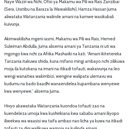
Naye Waziri wa Nchi, Ofisi ya Makamu wa Pili wa Rais Zanzibar
(Sera, Uratibu na Baraza la Wawakilishi), Hamza Hassan Juma
aliwataka Watanzania walinde amani na kamwe wasikubali
kuivunja.
Akimwakilisha mgeni rasmi, Makamu wa Pili wa Rais, Hemed
Suleiman Abdulla, Juma alisema amani ya Tanzania ni uti wa
mgongo kwa nchi za Afrika Mashariki na kati. “Amani ikitetereka
Tanzania itakuwa shida, kuna mifano mingi ambayo nchi zilikuwa
moja ila kutokana na imani na itikadi tofauti, wakaivunja na leo
wengi wanaitwa wakimbizi, wengine walipata ulemavu wa
kudumu na bado baadhi wanaendelea kupambana wenyewe
kwa wenyewe,” alisema Juma.
Hivyo akawataka Watanzania kuondoa tofauti zao na
kuendeleza umoja kwa kushirikiana kwa sababu amani iliyopo
iliwekwa wa waasisi wa taifa ambao nao licha ya kuwa na itikadi
tofauti za dini walikuwa wamoja na kuilinda amani.