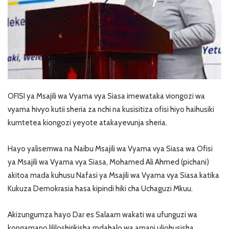
OFISI ya Msajili wa Vyama vya Siasa imewataka viongozi wa
vyama hivyo kutii sheria za nchi na kusisitiza ofisi hiyo haihusiki
kumtetea kiongozi yeyote atakayevunja sheria.
Hayo yalisemwa na Naibu Msajili wa Vyama vya Siasa wa Ofisi
ya Msajili wa Vyama vya Siasa, Mohamed Ali Ahmed (pichani)
akitoa mada kuhusu Nafasi ya Msajili wa Vyama vya Siasa katika
Kukuza Demokrasia hasa kipindi hiki cha Uchaguzi Mkuu.
Akizungumza hayo Dar es Salaam wakati wa ufunguzi wa
kongamano lililoshirikisha mdahalo wa amani uliohusisha