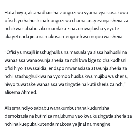
Hata hivyo, alitahadharisha viongozi wa vyama vya siasa kuwa
ofisi hiyo haihusiki na kiongozi wa chama anayevunja sheria za
nchi kwa sababu ziko mamlaka zinazomwajibisha yeyote
akayetenda jinai na makosa mengine kwa mujibu wa sheria.
“Ofisi ya msajili inashughulika na masuala ya siasa haihusiki na
wanasiasa wanaovunja sheria za nchi kwa kigezo cha kudhani
ofisi hiyo itawasaidia, endapo mwanasiasa atavunja sheria za
nchi, atashughulikiwa na vyombo husika kwa mujibu wa sheria,
hivyo tuwatake wanasiasa wazingatie na kutii sheria za nchi,”
alisema Ahmed.
Alisema ndiyo sababu wanakumbushana kudumisha
demokrasia na kutimiza majukumu yao kwa kuzingatia sheria za
nchi na kuepuka kutenda makosa ya jinai na mengine.