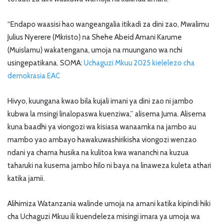
“Endapo waasisi hao wangeangalia itikadi za dini zao, Mwalimu
Julius Nyerere (Mkristo) na Shehe Abeid Amani Karume
(Muislamu) wakatengana, umoja na muungano wa nchi
usingepatikana. SOMA:
Uchaguzi Mkuu 2025 kielelezo cha
demokrasia EAC
Hivyo, kuungana kwao bila kujali imani ya dini zao ni jambo
kubwa la msingi linalopaswa kuenziwa,” alisema Juma. Alisema
kuna baadhi ya viongozi wa kisiasa wanaamka na jambo au
mambo yao ambayo hawakuwashirikisha viongozi wenzao
ndani ya chama husika na kulitoa kwa wananchi na kuzua
taharuki na kusema jambo hilo ni baya na linaweza kuleta athari
katika jamii.
Alihimiza Watanzania walinde umoja na amani katika kipindi hiki
cha Uchaguzi Mkuu ili kuendeleza misingi imara ya umoja wa