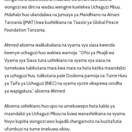
viongozi wa dini na wadau wengine kuelekea Uchaguzi Mkuu.
Mdahalo huo uliandaliwa na Jumuiya ya Maridhiano na Amani
Tanzania (JMAT) kwa kushirikiana na Taasisi ya Global Peace
Foundation Tanzania.
Ahmed alisema walikubaliana na vyama vya siasa kwenda
kwenye uchaguzi huo wakiwa wamoja. “Ofisi ya Msajili wa
Vyama vya Siasa tuna ushirikiano na vyama vya siasa na
tumekuwa tukikutana mara kwa mara na hata katika maandalizi
ya uchaguzi huu, tulikutana pale Dodoma pamoja na Tume Huru
ya Taifa ya Uchaguzi (INEC) na vyama vyote vikapewa orodha
ya wapigakura,” alisema Ahmed.
Alisema ushirikiano huo upo na umekuwepo hata kabla ya
maandalizi ya Uchaguzi Mkuu na kuwa wanashirikiana na vyama
hivyo kupitia viongozi wao kujadili changamoto na kuzitafutia
ufumbuzi na tume imekuwa sikivu.