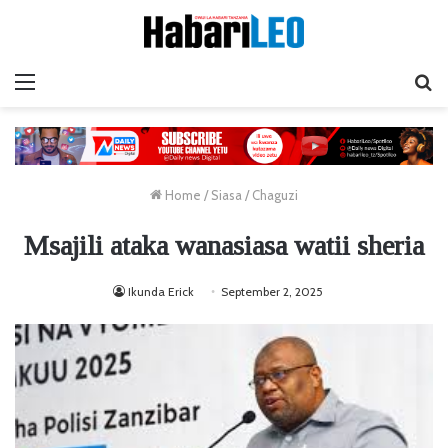
Menu
Ta
Home
/
Siasa
/
Chaguzi
Msajili ataka wanasiasa watii sheria
Ikunda Erick
September 2, 2025