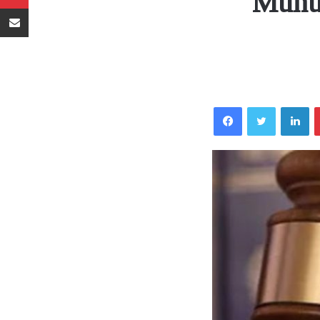
Muhu
Sambaza kupitia barua pepe
Facebook
Twitter
LinkedIn