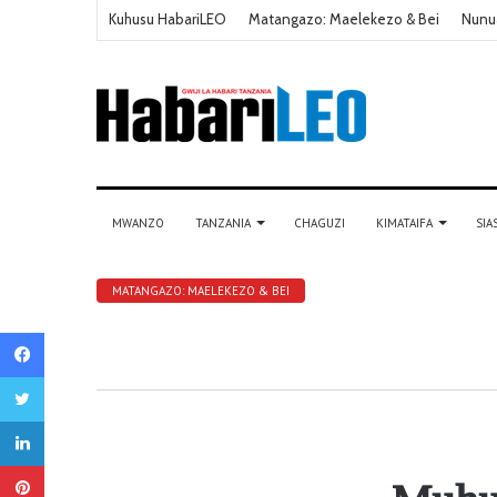
Kuhusu HabariLEO
Matangazo: Maelekezo & Bei
Nunu
MWANZO
TANZANIA
CHAGUZI
KIMATAIFA
SIA
MATANGAZO: MAELEKEZO & BEI
Facebook
Twitter
LinkedIn
Pinterest