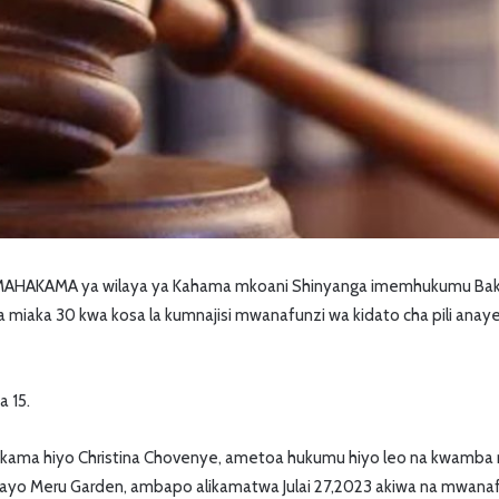
AHAKAMA ya wilaya ya Kahama mkoani Shinyanga imemhukumu Bakari
 miaka 30 kwa kosa la kumnajisi mwanafunzi wa kidato cha pili ana
 15.
kama hiyo Christina Chovenye, ametoa hukumu hiyo leo na kwamba
ayo Meru Garden, ambapo alikamatwa Julai 27,2023 akiwa na mwana