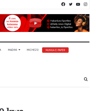
Facebook
Twitter
YouTube
Instagram
A
MADINI
MICHEZO
NUNUA E-PAPER
Tafuta