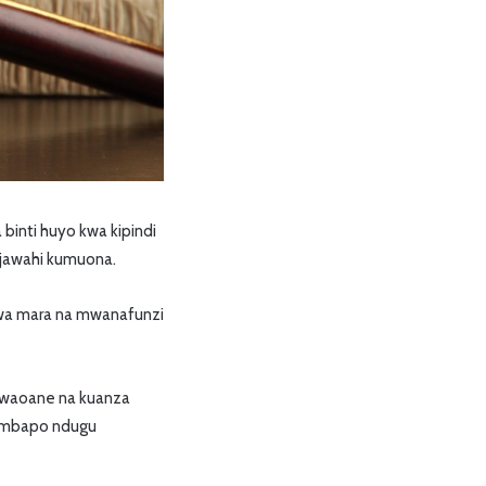
binti huyo kwa kipindi
ajawahi kumuona.
kwa mara na mwanafunzi
 waoane na kuanza
, ambapo ndugu