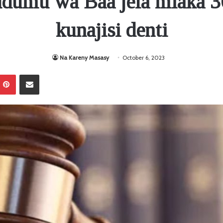
dumu wa Baa jela miaka 3
kunajisi denti
Na Kareny Masasy
October 6, 2023
Pinterest
Sambaza kupitia barua pepe