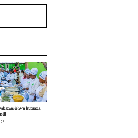
wahamasishwa kutumia
sili
026