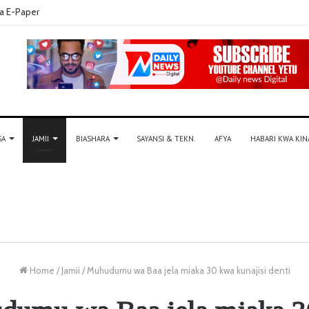
a E-Paper
SA
JAMII
BIASHARA
SAYANSI & TEKN.
AFYA
HABARI KWA KIN
Home
/
Jamii
/
Muhudumu wa Baa jela miaka 30 kwa kunajisi denti