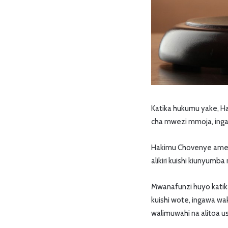
Katika hukumu yake, Ha
cha mwezi mmoja, inga
Hakimu Chovenye amese
alikiri kuishi kiunyum
Mwanafunzi huyo kati
kuishi wote, ingawa wak
walimuwahi na alitoa 