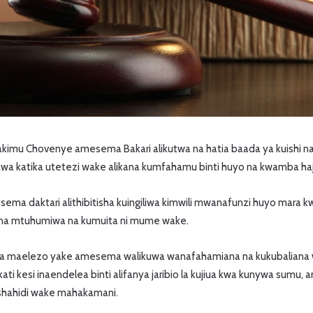
kimu Chovenye amesema Bakari alikutwa na hatia baada ya kuishi na 
wa katika utetezi wake alikana kumfahamu binti huyo na kwamba h
ma daktari alithibitisha kuingiliwa kimwili mwanafunzi huyo mara 
ba na mtuhumiwa na kumuita ni mume wake.
ka maelezo yake amesema walikuwa wanafahamiana na kukubaliana
ati kesi inaendelea binti alifanya jaribio la kujiua kwa kunywa sumu
ushahidi wake mahakamani.