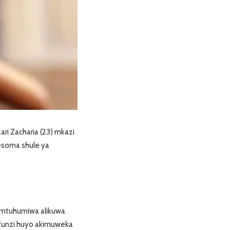
 Zacharia (23) mkazi
yesoma shule ya
 mtuhumiwa alikuwa
funzi huyo akimuweka