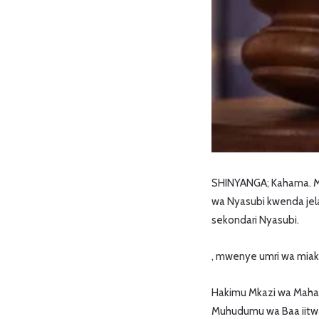
SHINYANGA; Kahama. M
wa Nyasubi kwenda jela
sekondari Nyasubi.
, mwenye umri wa miaka
Hakimu Mkazi wa Maha
Muhudumu wa Baa iitw