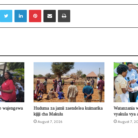
Twitter
LinkedIn
Pinterest
Sambaza kupitia barua pepe
Print
e wajengewa
Huduma za jamii zaendelea kuimarika
Watanzania 
kijiji cha Makulu
vyakula vya a
August 7, 2026
August 7, 2