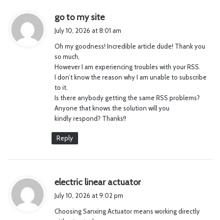
s
go to my site
a
July 10, 2026 at 8:01 am
y
Oh my goodness! Incredible article dude! Thank you
s
so much,
:
However I am experiencing troubles with your RSS.
I don’t know the reason why I am unable to subscribe
to it.
Is there anybody getting the same RSS problems?
Anyone that knows the solution will you
kindly respond? Thanks!!
Reply
s
electric linear actuator
a
July 10, 2026 at 9:02 pm
y
Choosing Sanxing Actuator means working directly
s