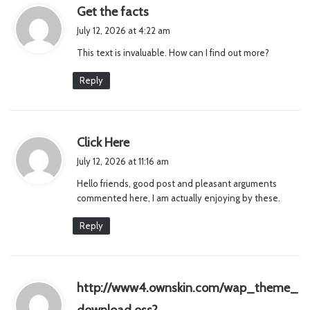
s
Get the facts
a
July 12, 2026 at 4:22 am
y
This text is invaluable. How can I find out more?
s
:
Reply
s
Click Here
a
July 12, 2026 at 11:16 am
y
Hello friends, good post and pleasant arguments
s
commented here, I am actually enjoying by these.
:
Reply
http://www4.ownskin.com/wap_theme_