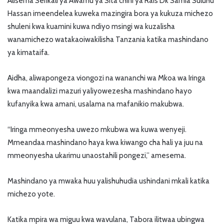
Alisema Serikali ya Awamu ya Sita chini ya Rais Dk Samia Suluhu
Hassan imeendelea kuweka mazingira bora ya kukuza michezo
shuleni kwa kuamini kuwa ndiyo msingi wa kuzalisha
wanamichezo watakaoiwakilisha Tanzania katika mashindano
ya kimataifa.
Aidha, aliwapongeza viongozi na wananchi wa Mkoa wa Iringa
kwa maandalizi mazuri yaliyowezesha mashindano hayo
kufanyika kwa amani, usalama na mafanikio makubwa.
“Iringa mmeonyesha uwezo mkubwa wa kuwa wenyeji.
Mmeandaa mashindano haya kwa kiwango cha hali ya juu na
mmeonyesha ukarimu unaostahili pongezi,” amesema.
Mashindano ya mwaka huu yalishuhudia ushindani mkali katika
michezo yote.
Katika mpira wa miguu kwa wavulana, Tabora ilitwaa ubingwa