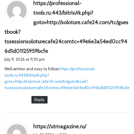
https://professional-
tools.ru:443/bitrix/rk.php?
goto=http://soloture.cafe24.com/tc/gues
tbook?
tssessionsoloturecafe24comtc=49e6e3a54ed0cc94
s
6d1d01125959bcfe
a
July 11, 2026 at 11:30 pm
y
Well written and easy to follow
https://professional-
s
tools.ru:443/bitrix/rk.php?
:
goto=http://soloture.cafe24.com/tc/guestbook?
tssessionsoloturecafe24comtc=49e6e3a54ed0cc946d1d01125959bcfe
Reply
s
https://utmagazine.ru/
a