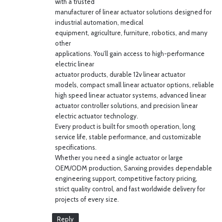
with a trusted
:
manufacturer of linear actuator solutions designed for
industrial automation, medical
equipment, agriculture, furniture, robotics, and many
other
applications. You’ll gain access to high-performance
electric linear
actuator products, durable 12v linear actuator
models, compact small linear actuator options, reliable
high speed linear actuator systems, advanced linear
actuator controller solutions, and precision linear
electric actuator technology.
Every product is built for smooth operation, long
service life, stable performance, and customizable
specifications.
Whether you need a single actuator or large
OEM/ODM production, Sanxing provides dependable
engineering support, competitive factory pricing,
strict quality control, and fast worldwide delivery for
projects of every size.
Reply