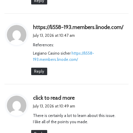
Reply
s
https://li558-193.members.linode.com/
a
July 13, 2026 at 10:47 am
y
References:
s
Legiano Casino sicher
https://li558-
:
193.members.linode.com/
Reply
s
click to read more
a
July 13, 2026 at 10:49 am
y
There is certainly a lot to learn about this issue.
s
I like all of the points you made.
: