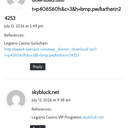
download.oss?
t=p406S60h&c=3&h=bmp.pw/katherin2
s
4253
a
July 12, 2026 at 5:49 pm
y
References:
s
Legiano Casino Gutschein
:
http://www4.ownskin.com/wap_theme_download.oss?
t=p406S60h&c=3&h=bmp.pw/katherin24253
Reply
s
skyblock.net
a
July 13, 2026 at 9:38 am
y
References:
s
Legiano Casino VIP Programm
:
skyblock.net