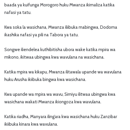
baada ya kuifunga Morogoro huku Mwanza ikimaliza katika
nafasi ya tatu.
Kwa soka la wasichana, Mwanza iliibuka mabingwa, Dodoma
ikashika nafasi ya pili na Tabora ya tatu.
Songwe iliendelea kuthibitisha ubora wake katika mpira wa
mikono, ikitwaa ubingwa kwa wavulana na wasichana.
Katika mpira wa kikapu, Mwanza ilitawala upande wa wavulana
huku Arusha ikiibuka bingwa kwa wasichana.
Kwa upande wa mpira wa wavu, Simiyu ilitwaa ubingwa kwa
wasichana wakati Mwanza ikiongoza kwa wavulana.
Katika riadha, Manyara iling’ara kwa wasichana huku Zanzibar
ikiibuka kinara kwa wavulana.