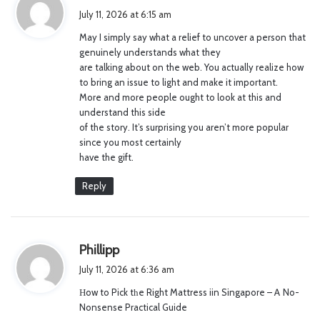
a
July 11, 2026 at 6:15 am
y
May I simply say what a relief to uncover a person that
s
genuinely understands what they
:
are talking about on the web. You actually realize how
to bring an issue to light and make it important.
More and more people ought to look at this and
understand this side
of the story. It’s surprising you aren’t more popular
since you most certainly
have the gift.
Reply
s
Phillipp
a
July 11, 2026 at 6:36 am
y
Нow to Pick tһe Right Mattress iin Singapore – Ꭺ No-
s
Nonsense Practical Guide
: