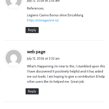
July 12, 2026 at 2:55 am
y
References:
s
Legiano Casino Bonus ohne Einzahlung
:
https://utmagazine.ru/
Reply
s
web page
a
July 12, 2026 at 3:32 am
y
What’s Happening i’m new to this, I stumbled upon this
s
I have discovered It positively helpful and it has aided
:
me out loads. I am hoping to give a contribution & help
other users like its helped me. Great job.
Reply