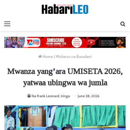
Menu
Ta
Home
/
Michezo na Burudani
Mwanza yang’ara UMISETA 2026,
yatwaa ubingwa wa jumla
Na Frank Leonard, Iringa
June 28, 2026