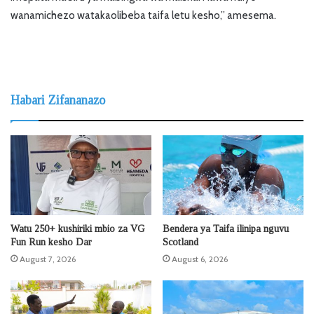
wanamichezo watakaolibeba taifa letu kesho,” amesema.
Habari Zifananazo
Watu 250+ kushiriki mbio za VG
Bendera ya Taifa ilinipa nguvu
Fun Run kesho Dar
Scotland
August 7, 2026
August 6, 2026