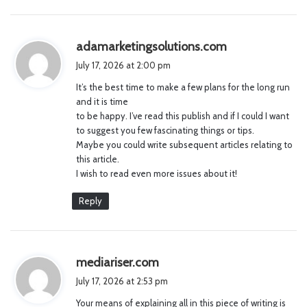
s
adamarketingsolutions.com
a
July 17, 2026 at 2:00 pm
y
It’s the best time to make a few plans for the long run
s
and it is time
:
to be happy. I’ve read this publish and if I could I want
to suggest you few fascinating things or tips.
Maybe you could write subsequent articles relating to
this article.
I wish to read even more issues about it!
Reply
s
mediariser.com
a
July 17, 2026 at 2:53 pm
y
Your means of explaining all in this piece of writing is
s