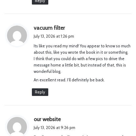
Reply
s
vacuum filter
a
July 13, 2026 at 1:26 pm
y
Its like you read my mind! You appear to know so much
s
about this, like you wrote the book in it or something.
:
I think that you could do with a few pics to drive the
message home a little bit, but instead of that, this is
wonderful blog.
An excellent read. I’ll definitely be back.
Reply
s
our website
a
July 13, 2026 at 9:26 pm
y