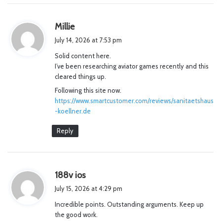
s
Millie
a
July 14, 2026 at 7:53 pm
y
Solid content here.
s
I’ve been researching aviator games recently and this
:
cleared things up.
Following this site now.
https://www.smartcustomer.com/reviews/sanitaetshaus
-koellner.de
Reply
s
188v ios
a
July 15, 2026 at 4:29 pm
y
Incredible points. Outstanding arguments. Keep up
s
the good work.
: