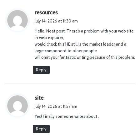
s
resources
a
July 14, 2026 at 11:30 am
y
Hello, Neat post. There’s a problem with your web site
s
in web explorer,
:
would check this? IE still is the market leader and a
large component to other people
will omit your fantastic writing because of this problem.
Reply
s
site
a
July 14, 2026 at 11:57 am
y
Yes! Finally someone writes about .
s
:
Reply