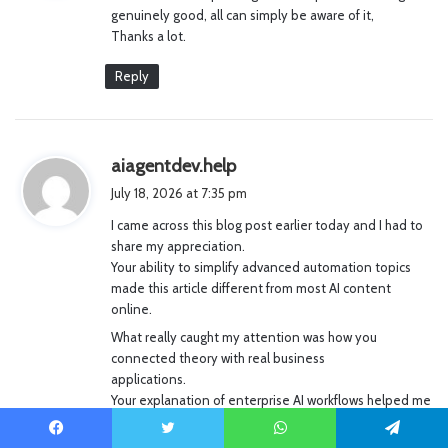
genuinely good, all can simply be aware of it,
:
Thanks a lot.
Reply
s
aiagentdev.help
a
July 18, 2026 at 7:35 pm
y
I came across this blog post earlier today and I had to
s
share my appreciation.
:
Your ability to simplify advanced automation topics
made this article different from most AI content
online.
What really caught my attention was how you
connected theory with real business
applications.
Your explanation of enterprise AI workflows helped me
understand the
topic better.