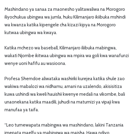
Mashindano ya sanaa za maonesho yalitawaliwa na Morogoro
iliyochukua ubingwa wa jumla, huku Kilimanjaro ikiibuka mshindi
wa kwanza katika kipengele cha kizazi kipya na Morogoro
kutwaa ubingwa wa kwaya.
Katika mchezo wa baseball, Kilimanjaro iliibuka mabingwa,
wakati Njombe ikitwaa ubingwa wa mpira wa goli kwa wanafunzi
wenye uoni hafifu au wasioona.
Profesa Shemdoe aliwataka washiriki kurejea katika shule zao
wakiwa mabalozi wa nidhamu, amani na uzalendo, akisisitiza
kuwa ushindi wa kweli hauishii kwenye medali na vikombe, bali
unaonekana katika maadili, juhudi na matumizi ya vipaji kwa
manufaa ya taifa.
“Leo tumewapata mabingwa wa mashindano, lakini Tanzania
imepata maelfu ya mabingwa wa maisha. Hawa ndiyo