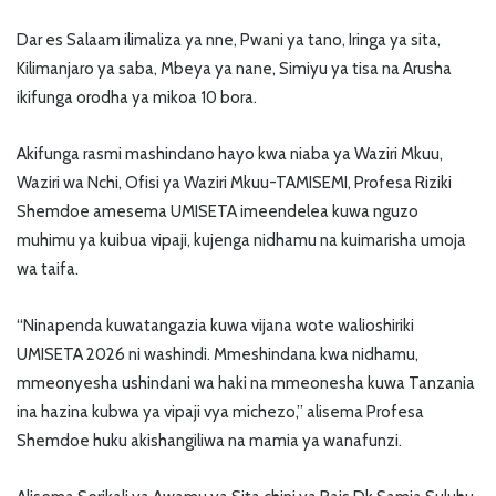
Dar es Salaam ilimaliza ya nne, Pwani ya tano, Iringa ya sita,
Kilimanjaro ya saba, Mbeya ya nane, Simiyu ya tisa na Arusha
ikifunga orodha ya mikoa 10 bora.
Akifunga rasmi mashindano hayo kwa niaba ya Waziri Mkuu,
Waziri wa Nchi, Ofisi ya Waziri Mkuu-TAMISEMI, Profesa Riziki
Shemdoe amesema UMISETA imeendelea kuwa nguzo
muhimu ya kuibua vipaji, kujenga nidhamu na kuimarisha umoja
wa taifa.
“Ninapenda kuwatangazia kuwa vijana wote walioshiriki
UMISETA 2026 ni washindi. Mmeshindana kwa nidhamu,
mmeonyesha ushindani wa haki na mmeonesha kuwa Tanzania
ina hazina kubwa ya vipaji vya michezo,” alisema Profesa
Shemdoe huku akishangiliwa na mamia ya wanafunzi.