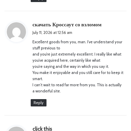
s
скачать Кроссаут со взломом
a
July 11, 2026 at 12:56 am
y
Excellent goods from you, man. I’ve understand your
s
stuff previous to
:
and you’re just extremely excellent. I really like what
you’ve acquired here, certainly like what
you’re saying and the way in which you say it.
You make it enjoyable and you still care for to keep it
smart.
I can’t wait to read far more from you. This is actually
a wonderful site.
Reply
s
click this