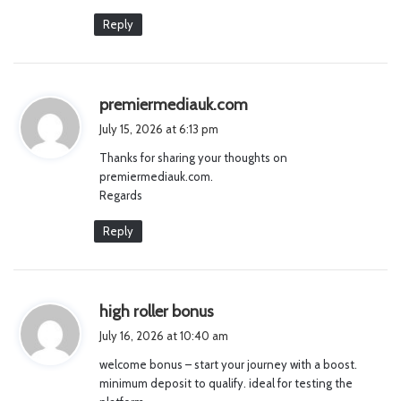
Reply
s
premiermediauk.com
a
July 15, 2026 at 6:13 pm
y
Thanks for sharing your thoughts on
s
premiermediauk.com.
:
Regards
Reply
s
high roller bonus
a
July 16, 2026 at 10:40 am
y
welcome bonus – start your journey with a boost.
s
minimum deposit to qualify. ideal for testing the
: