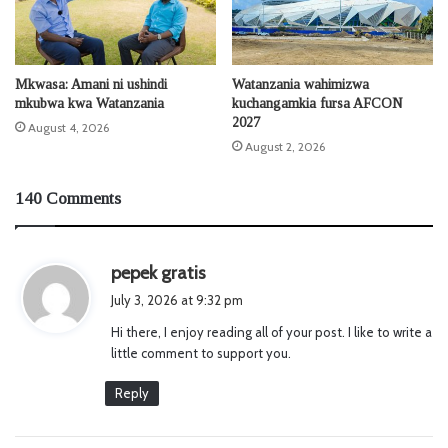
Mkwasa: Amani ni ushindi
Watanzania wahimizwa
mkubwa kwa Watanzania
kuchangamkia fursa AFCON
2027
August 4, 2026
August 2, 2026
140 Comments
s
pepek gratis
a
July 3, 2026 at 9:32 pm
y
Hi there, I enjoy reading all of your post. I like to write a
s
little comment to support you.
:
Reply