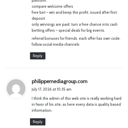
platform.
compare welcome offers
free bet – win and keep the profit. issued after first
deposit.
only winnings are paid. turn a free chance into cash
betting offers – special deals for big events.
referral bonuses for friends. each offer has own code.
follow social media channels
Reply
s
philippemediagroup.com
a
July 17, 2026 at 10:35 am
y
I think the admin of this web site is really working hard
s
in favor of his site, as here every data is quality based
:
information.
Reply