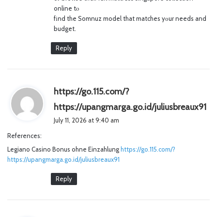
online tⲟ
fіnd the Somnuz model that matches yоur needs and
budget.
Reply
https://go.115.com/?
s
https://upangmarga.go.id/juliusbreaux91
a
July 11, 2026 at 9:40 am
y
References:
s
Legiano Casino Bonus ohne Einzahlung
https://go.115.com/?
:
https://upangmarga.go.id/juliusbreaux91
Reply