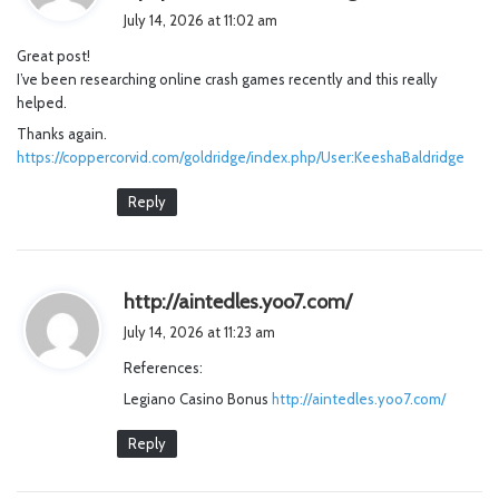
a
July 14, 2026 at 11:02 am
y
Great post!
s
I’ve been researching online crash games recently and this really
:
helped.
Thanks again.
https://coppercorvid.com/goldridge/index.php/User:KeeshaBaldridge
Reply
s
http://aintedles.yoo7.com/
a
July 14, 2026 at 11:23 am
y
References:
s
Legiano Casino Bonus
http://aintedles.yoo7.com/
:
Reply