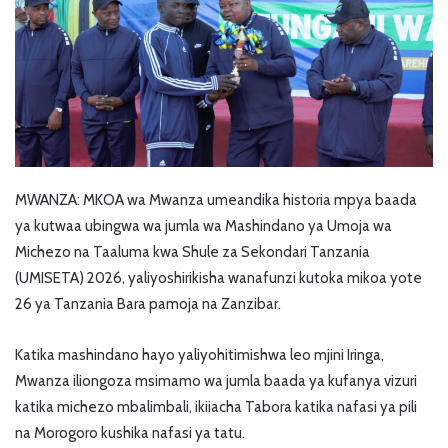
MWANZA: MKOA wa Mwanza umeandika historia mpya baada
ya kutwaa ubingwa wa jumla wa Mashindano ya Umoja wa
Michezo na Taaluma kwa Shule za Sekondari Tanzania
(UMISETA) 2026, yaliyoshirikisha wanafunzi kutoka mikoa yote
26 ya Tanzania Bara pamoja na Zanzibar.
Katika mashindano hayo yaliyohitimishwa leo mjini Iringa,
Mwanza iliongoza msimamo wa jumla baada ya kufanya vizuri
katika michezo mbalimbali, ikiiacha Tabora katika nafasi ya pili
na Morogoro kushika nafasi ya tatu.