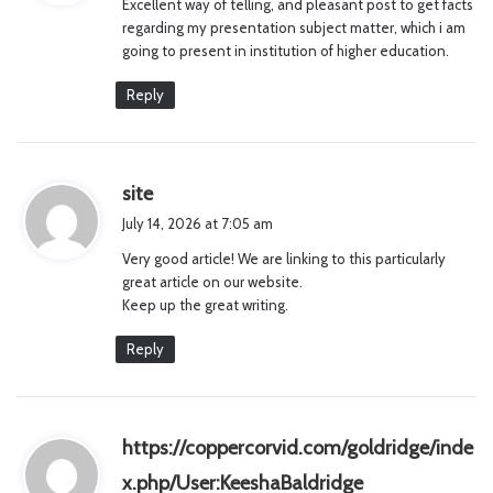
Excellent way of telling, and pleasant post to get facts
s
regarding my presentation subject matter, which i am
:
going to present in institution of higher education.
Reply
s
site
a
July 14, 2026 at 7:05 am
y
Very good article! We are linking to this particularly
s
great article on our website.
:
Keep up the great writing.
Reply
https://coppercorvid.com/goldridge/inde
s
x.php/User:KeeshaBaldridge