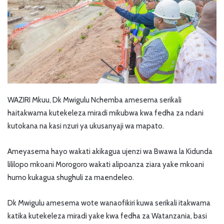
WAZIRI Mkuu, Dk Mwigulu Nchemba amesema serikali
haitakwama kutekeleza miradi mikubwa kwa fedha za ndani
kutokana na kasi nzuri ya ukusanyaji wa mapato.
Ameyasema hayo wakati akikagua ujenzi wa Bwawa la Kidunda
lililopo mkoani Morogoro wakati alipoanza ziara yake mkoani
humo kukagua shughuli za maendeleo.
Dk Mwigulu amesema wote wanaofikiri kuwa serikali itakwama
katika kutekeleza miradi yake kwa fedha za Watanzania, basi