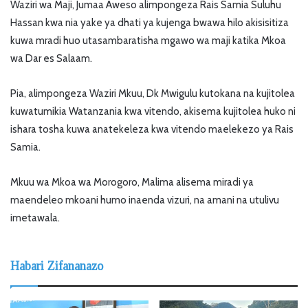
Waziri wa Maji, Jumaa Aweso alimpongeza Rais Samia Suluhu
Hassan kwa nia yake ya dhati ya kujenga bwawa hilo akisisitiza
kuwa mradi huo utasambaratisha mgawo wa maji katika Mkoa
wa Dar es Salaam.
Pia, alimpongeza Waziri Mkuu, Dk Mwigulu kutokana na kujitolea
kuwatumikia Watanzania kwa vitendo, akisema kujitolea huko ni
ishara tosha kuwa anatekeleza kwa vitendo maelekezo ya Rais
Samia.
Mkuu wa Mkoa wa Morogoro, Malima alisema miradi ya
maendeleo mkoani humo inaenda vizuri, na amani na utulivu
imetawala.
Habari Zifananazo