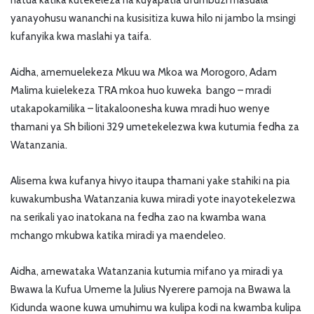
hatua katika kutekeleza na kuyapatia ufumbuzi masuala
yanayohusu wananchi na kusisitiza kuwa hilo ni jambo la msingi
kufanyika kwa maslahi ya taifa.
Aidha, amemuelekeza Mkuu wa Mkoa wa Morogoro, Adam
Malima kuielekeza TRA mkoa huo kuweka bango – mradi
utakapokamilika – litakaloonesha kuwa mradi huo wenye
thamani ya Sh bilioni 329 umetekelezwa kwa kutumia fedha za
Watanzania.
Alisema kwa kufanya hivyo itaupa thamani yake stahiki na pia
kuwakumbusha Watanzania kuwa miradi yote inayotekelezwa
na serikali yao inatokana na fedha zao na kwamba wana
mchango mkubwa katika miradi ya maendeleo.
Aidha, amewataka Watanzania kutumia mifano ya miradi ya
Bwawa la Kufua Umeme la Julius Nyerere pamoja na Bwawa la
Kidunda waone kuwa umuhimu wa kulipa kodi na kwamba kulipa