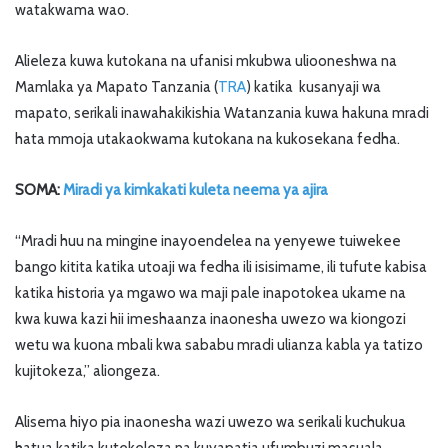
watakwama wao.
Alieleza kuwa kutokana na ufanisi mkubwa uliooneshwa na
Mamlaka ya Mapato Tanzania (
TRA
) katika kusanyaji wa
mapato, serikali inawahakikishia Watanzania kuwa hakuna mradi
hata mmoja utakaokwama kutokana na kukosekana fedha.
SOMA:
Miradi ya kimkakati kuleta neema ya ajira
“Mradi huu na mingine inayoendelea na yenyewe tuiwekee
bango kitita katika utoaji wa fedha ili isisimame, ili tufute kabisa
katika historia ya mgawo wa maji pale inapotokea ukame na
kwa kuwa kazi hii imeshaanza inaonesha uwezo wa kiongozi
wetu wa kuona mbali kwa sababu mradi ulianza kabla ya tatizo
kujitokeza,” aliongeza.
Alisema hiyo pia inaonesha wazi uwezo wa serikali kuchukua