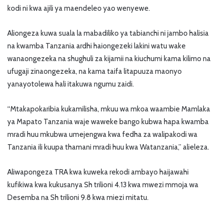
kodi ni kwa ajili ya maendeleo yao wenyewe.
Aliongeza kuwa suala la mabadiliko ya tabianchi ni jambo halisia
na kwamba Tanzania ardhi haiongezeki lakini watu wake
wanaongezeka na shughuli za kijamii na kiuchumi kama kilimo na
ufugaji zinaongezeka, na kama taifa litapuuza maonyo
yanayotolewa hali itakuwa ngumu zaidi.
“Mtakapokaribia kukamilisha, mkuu wa mkoa waambie Mamlaka
ya Mapato Tanzania waje waweke bango kubwa hapa kwamba
mradi huu mkubwa umejengwa kwa fedha za walipakodi wa
Tanzania ili kuupa thamani mradi huu kwa Watanzania,” alieleza.
Aliwapongeza TRA kwa kuweka rekodi ambayo haijawahi
kufikiwa kwa kukusanya Sh trilioni 4.13 kwa mwezi mmoja wa
Desemba na Sh trilioni 9.8 kwa miezi mitatu.