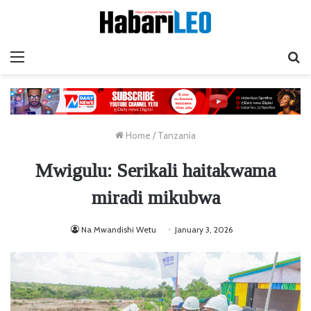
Menu
Ta
Home
/
Tanzania
Mwigulu: Serikali haitakwama
miradi mikubwa
Na Mwandishi Wetu
January 3, 2026