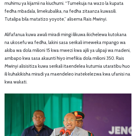
muhimu ya kijamii na kiuchumi. “Tumekuja na wazo la kupata
fedha mbadala, limekubalika, na fedha zitaanza kuwasili.
Tutalipa bila matatizo yoyote,” alisema Rais Mwinyi.
Alifafanua kuwa awali miradi mingi ilikuwa ikichelewa kutokana
na ukosefu wa fedha, lakini sasa serikali imeweka mpango wa
akiba wa dola milioni 15 kwa mwezi kwa ajili ya ulipaji wa madeni,
ambapo kwa sasa akaunti hiyo imefikia dola milioni 350. Rais
Mwinyi alisisitiza kuwa serikali itaendelea kutumia utaratibu huo
ili kuhakikisha miradi ya maendeleo inatekelezwa kwa ufanisi na
kwa wakati.