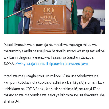
Miradi iliyosainiwa ni pamoja na mradi wa mpango mkuu wa
matumizi ya ardhi na usajili wa hatimiliki, mradi wa maji safi Mkoa
wa Kusini Unguja na ujenzi wa Taasisi ya Saratani Zanzibar.
SOMA:
Mwinyi ataja sekta 11 kipaumbele awamu ijayo
Mradi wa maji utagharimu uro milioni 56 na unatekelezwa na
kampuni kutoka India kupitia ufadhili wa benki ya Ujerumani kwa
ushirikiano na CRDB Bank. Utahusisha visima 16, matangi 17 na
mtandao wa mabomba wa zaidi ya kilomita 150 utakaonufaisha
shehia 34.