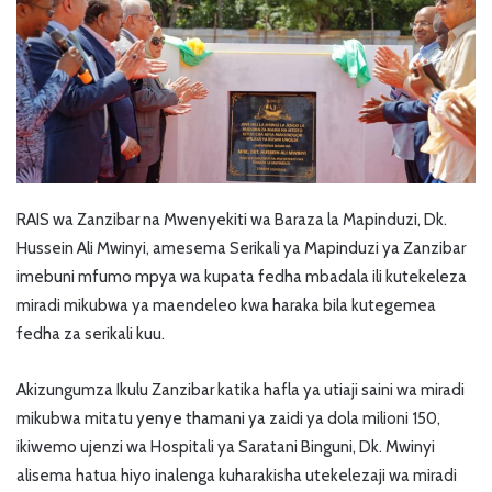
RAIS wa Zanzibar na Mwenyekiti wa Baraza la Mapinduzi, Dk.
Hussein Ali Mwinyi, amesema Serikali ya Mapinduzi ya Zanzibar
imebuni mfumo mpya wa kupata fedha mbadala ili kutekeleza
miradi mikubwa ya maendeleo kwa haraka bila kutegemea
fedha za serikali kuu.
Akizungumza Ikulu Zanzibar katika hafla ya utiaji saini wa miradi
mikubwa mitatu yenye thamani ya zaidi ya dola milioni 150,
ikiwemo ujenzi wa Hospitali ya Saratani Binguni, Dk. Mwinyi
alisema hatua hiyo inalenga kuharakisha utekelezaji wa miradi