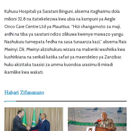
Kuhusu Hospitali ya Saratani Binguni, alisema itagharimu dola
milioni 32.8 na itatekelezwa kwa ubia na kampuni ya Aegle
Onco Care Centre Ltd ya Mauritius. “Hizi changamoto za maji,
ardhi na tiba ya saratani ndizo zilikuwa kwenye mawazo yangu.
Nashukuru tumepata fedha na sasa tunaanza kazi,” alisema Rais
Mwinyi. Dk. Mwinyi alizishukuru wizara na mabenki washirika kwa
kushirikiana na serikali katika safari ya maendeleo ya Zanzibar,
huku akizitaka taasisi za umma kuondoa urasimu ili miradi
ikamilike kwa wakati.
Habari Zifananazo