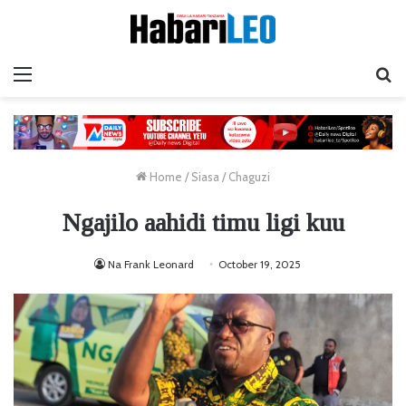
Menu
Ta
Home
/
Siasa
/
Chaguzi
Ngajilo aahidi timu ligi kuu
Na Frank Leonard
October 19, 2025