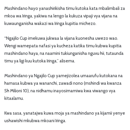
Mashindano hayo yanashirikisha timu kutoka kata mbalimbali za
mkoa wa Iringa, yakiwa na lengo la kukuza vipaji vya vijana na
kuwaunganisha wakazi wa Iringa kupitia michezo.
“Ngajilo Cup imekuwa jukwaa la vijana kuonesha uwezo wao.
Wengi wamepata nafasi ya kucheza katika timu kubwa kupitia
mashindano haya, na naamini tukiunganisha nguvu hii, tutaunda
timu ya ligi kuu kutoka Iringa,” alisema.
Mashindano ya Ngajilo Cup yamejizolea umaarufu kutokana na
hamasa kubwa ya wananchi, zawadi nono (mshindi wa kwanza
Sh Milioni 10), na nidhamu inayosimamiwa kwa viwango vya
kitaalamu.
Kwa sasa, yanatajwa kuwa moja ya mashindano ya kijamii yenye
ushawishi mkubwa mkoani Iringa.