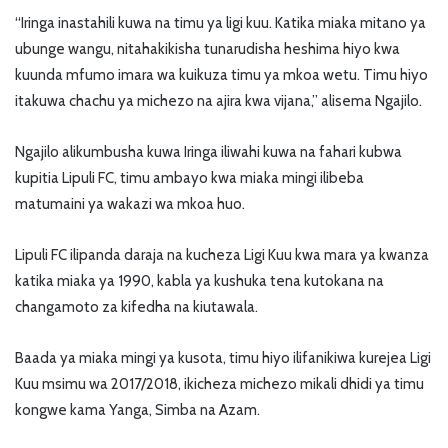
“Iringa inastahili kuwa na timu ya ligi kuu. Katika miaka mitano ya
ubunge wangu, nitahakikisha tunarudisha heshima hiyo kwa
kuunda mfumo imara wa kuikuza timu ya mkoa wetu. Timu hiyo
itakuwa chachu ya michezo na ajira kwa vijana,” alisema Ngajilo.
Ngajilo alikumbusha kuwa Iringa iliwahi kuwa na fahari kubwa
kupitia Lipuli FC, timu ambayo kwa miaka mingi ilibeba
matumaini ya wakazi wa mkoa huo.
Lipuli FC ilipanda daraja na kucheza Ligi Kuu kwa mara ya kwanza
katika miaka ya 1990, kabla ya kushuka tena kutokana na
changamoto za kifedha na kiutawala.
Baada ya miaka mingi ya kusota, timu hiyo ilifanikiwa kurejea Ligi
Kuu msimu wa 2017/2018, ikicheza michezo mikali dhidi ya timu
kongwe kama Yanga, Simba na Azam.