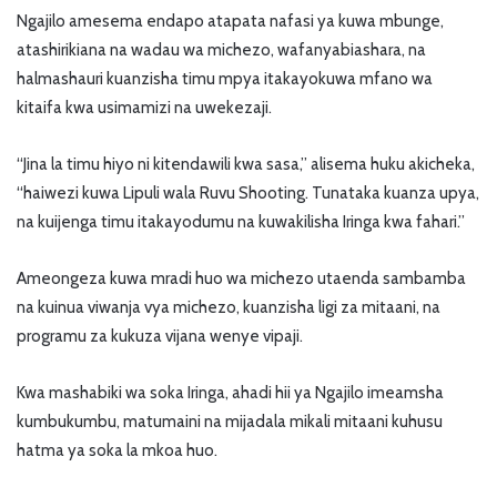
Ngajilo amesema endapo atapata nafasi ya kuwa mbunge,
atashirikiana na wadau wa michezo, wafanyabiashara, na
halmashauri kuanzisha timu mpya itakayokuwa mfano wa
kitaifa kwa usimamizi na uwekezaji.
“Jina la timu hiyo ni kitendawili kwa sasa,” alisema huku akicheka,
“haiwezi kuwa Lipuli wala Ruvu Shooting. Tunataka kuanza upya,
na kuijenga timu itakayodumu na kuwakilisha Iringa kwa fahari.”
Ameongeza kuwa mradi huo wa michezo utaenda sambamba
na kuinua viwanja vya michezo, kuanzisha ligi za mitaani, na
programu za kukuza vijana wenye vipaji.
Kwa mashabiki wa soka Iringa, ahadi hii ya Ngajilo imeamsha
kumbukumbu, matumaini na mijadala mikali mitaani kuhusu
hatma ya soka la mkoa huo.