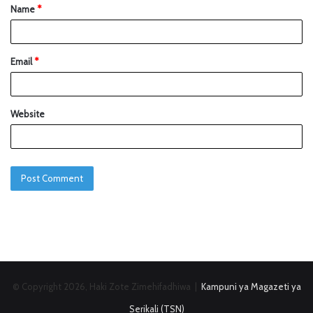
Name
*
Email
*
Website
© Copyright 2026, Haki Zote Zimehifadhiwa |
Kampuni ya Magazeti ya
Serikali (TSN)