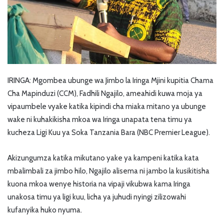
IRINGA: Mgombea ubunge wa Jimbo la Iringa Mjini kupitia Chama
Cha Mapinduzi (CCM), Fadhili Ngajilo, ameahidi kuwa moja ya
vipaumbele vyake katika kipindi cha miaka mitano ya ubunge
wake ni kuhakikisha mkoa wa Iringa unapata tena timu ya
kucheza Ligi Kuu ya Soka Tanzania Bara (NBC Premier League).
Akizungumza katika mikutano yake ya kampeni katika kata
mbalimbali za jimbo hilo, Ngajilo alisema ni jambo la kusikitisha
kuona mkoa wenye historia na vipaji vikubwa kama Iringa
unakosa timu ya ligi kuu, licha ya juhudi nyingi zilizowahi
kufanyika huko nyuma.