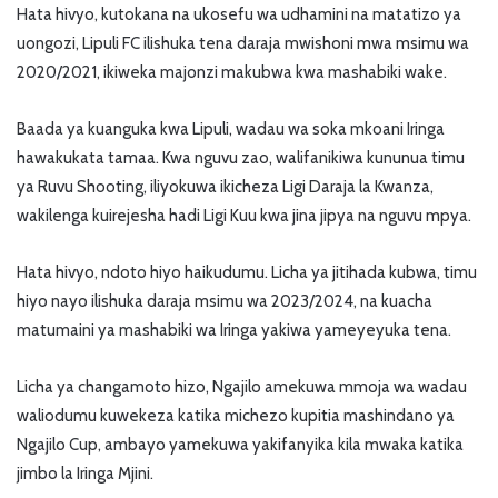
Hata hivyo, kutokana na ukosefu wa udhamini na matatizo ya
uongozi, Lipuli FC ilishuka tena daraja mwishoni mwa msimu wa
2020/2021, ikiweka majonzi makubwa kwa mashabiki wake.
Baada ya kuanguka kwa Lipuli, wadau wa soka mkoani Iringa
hawakukata tamaa. Kwa nguvu zao, walifanikiwa kununua timu
ya Ruvu Shooting, iliyokuwa ikicheza Ligi Daraja la Kwanza,
wakilenga kuirejesha hadi Ligi Kuu kwa jina jipya na nguvu mpya.
Hata hivyo, ndoto hiyo haikudumu. Licha ya jitihada kubwa, timu
hiyo nayo ilishuka daraja msimu wa 2023/2024, na kuacha
matumaini ya mashabiki wa Iringa yakiwa yameyeyuka tena.
Licha ya changamoto hizo, Ngajilo amekuwa mmoja wa wadau
waliodumu kuwekeza katika michezo kupitia mashindano ya
Ngajilo Cup, ambayo yamekuwa yakifanyika kila mwaka katika
jimbo la Iringa Mjini.