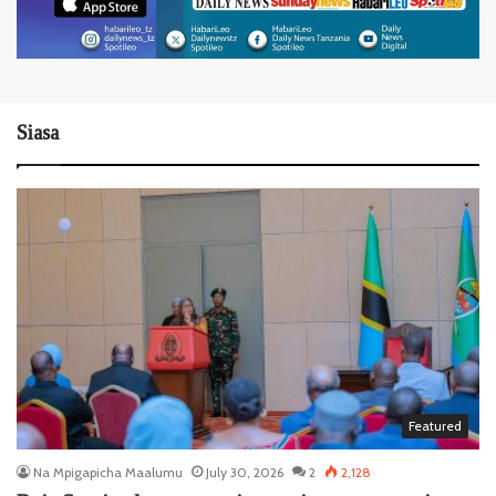
Siasa
Featured
Na Mpigapicha Maalumu
July 30, 2026
2
2,128