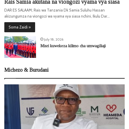
Rais Samia akutana na viongozi vyama vya siasa
DAR ES SALAAM; Rais wa Tanzania Dk Samia Suluhu Hassan
akizungumza na viongozi wa vyama vya siasa nchini, Ikulu Dar…
Soma Zaidi »
July 18, 2026
Misri kuwekeza kilimo cha umwagiliaji
Michezo & Burudani