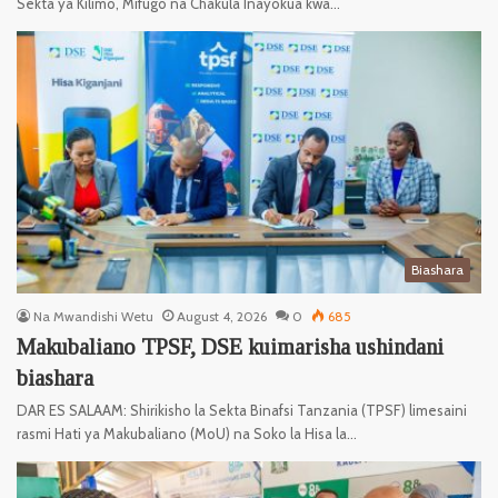
Sekta ya Kilimo, Mifugo na Chakula Inayokua kwa…
Biashara
Na Mwandishi Wetu
August 4, 2026
0
685
Makubaliano TPSF, DSE kuimarisha ushindani
biashara
DAR ES SALAAM: Shirikisho la Sekta Binafsi Tanzania (TPSF) limesaini
rasmi Hati ya Makubaliano (MoU) na Soko la Hisa la…