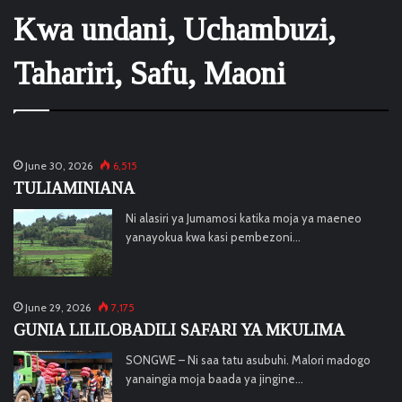
Kwa undani, Uchambuzi,
Tahariri, Safu, Maoni
June 30, 2026
6,515
TULIAMINIANA
Ni alasiri ya Jumamosi katika moja ya maeneo
yanayokua kwa kasi pembezoni…
June 29, 2026
7,175
GUNIA LILILOBADILI SAFARI YA MKULIMA
SONGWE – Ni saa tatu asubuhi. Malori madogo
yanaingia moja baada ya jingine…