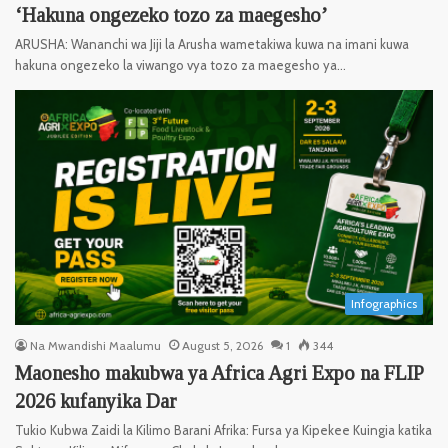
‘Hakuna ongezeko tozo za maegesho’
ARUSHA: Wananchi wa Jiji la Arusha wametakiwa kuwa na imani kuwa
hakuna ongezeko la viwango vya tozo za maegesho ya…
Infographics
Na Mwandishi Maalumu
August 5, 2026
1
344
Maonesho makubwa ya Africa Agri Expo na FLIP
2026 kufanyika Dar
Tukio Kubwa Zaidi la Kilimo Barani Afrika: Fursa ya Kipekee Kuingia katika