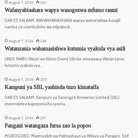
August 7, 2026
223
Wafanyabiashara wapya wasogezwa mfumo rasmi
DAR ES SALAAM: WAFANYABIASHARA wapya wametakiwa kusajili
namba za utambulisho wa mlipakodi…
August 7, 2026
246
Watanzania wahamasishwa kutumia vyakula vya asili
LINDI; NAIBU Waziri wa Kilimo David Silinde amewaasa Watanzania
kutumia vyakula vya…
August 7, 2026
250
Kampuni ya SBL yashinda tuzo kimataifa
DAR ES SALAAM; Kampuni ya Serengeti Breweries Limited (SBL)
imeendelea kuipeperusha vyema…
August 7, 2026
237
Pangani watangaza fursa zao la popoo
MOROGORO; Mwenyekiti wa Halmashauri ya Wilaya ya Pangani, Seif