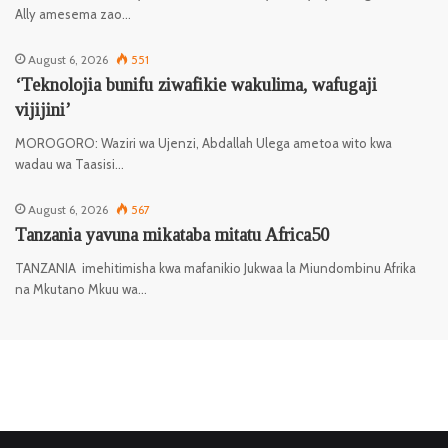
Ally amesema zao…
August 6, 2026
551
‘Teknolojia bunifu ziwafikie wakulima, wafugaji
vijijini’
MOROGORO: Waziri wa Ujenzi, Abdallah Ulega ametoa wito kwa
wadau wa Taasisi…
August 6, 2026
567
Tanzania yavuna mikataba mitatu Africa50
TANZANIA imehitimisha kwa mafanikio Jukwaa la Miundombinu Afrika
na Mkutano Mkuu wa…