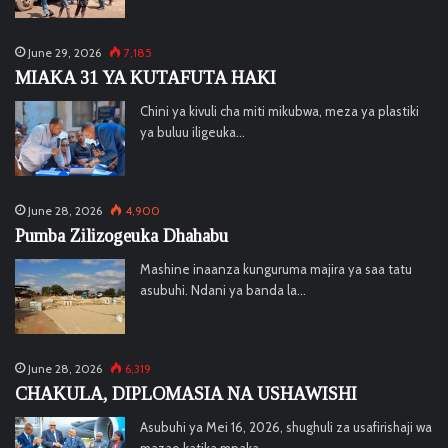
June 29, 2026
7,185
MIAKA 31 YA KUTAFUTA HAKI
Chini ya kivuli cha miti mikubwa, meza ya plastiki
ya buluu iligeuka…
June 28, 2026
4,900
Pumba Zilizogeuka Dhahabu
Mashine inaanza kunguruma majira ya saa tatu
asubuhi. Ndani ya banda la…
June 28, 2026
6,319
CHAKULA, DIPLOMASIA NA USHAWISHI
Asubuhi ya Mei 16, 2026, shughuli za usafirishaji wa
mazao katika mpaka…