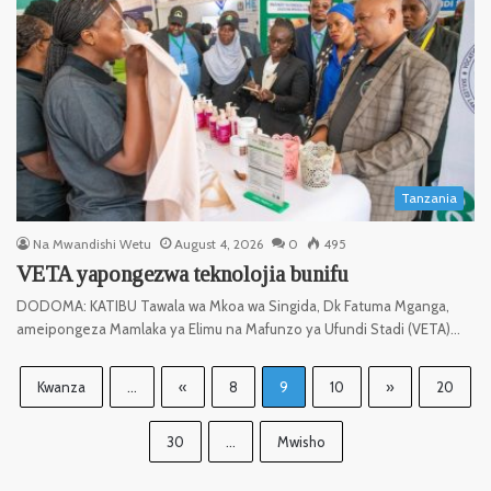
Tanzania
Na Mwandishi Wetu
August 4, 2026
0
495
VETA yapongezwa teknolojia bunifu
DODOMA: KATIBU Tawala wa Mkoa wa Singida, Dk Fatuma Mganga,
ameipongeza Mamlaka ya Elimu na Mafunzo ya Ufundi Stadi (VETA)…
Kwanza
...
«
8
9
10
»
20
30
...
Mwisho