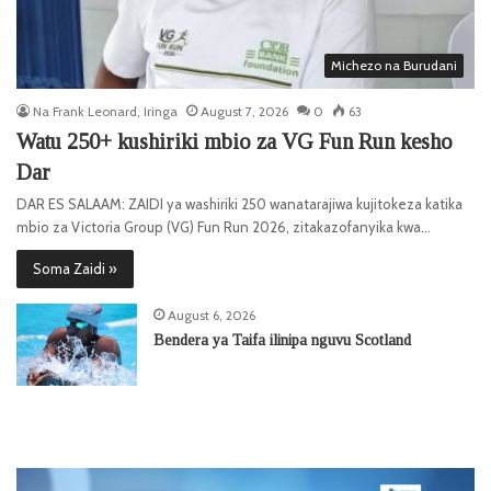
Michezo na Burudani
Na Frank Leonard, Iringa
August 7, 2026
0
63
Watu 250+ kushiriki mbio za VG Fun Run kesho
Dar
DAR ES SALAAM: ZAIDI ya washiriki 250 wanatarajiwa kujitokeza katika
mbio za Victoria Group (VG) Fun Run 2026, zitakazofanyika kwa…
Soma Zaidi »
August 6, 2026
Bendera ya Taifa ilinipa nguvu Scotland