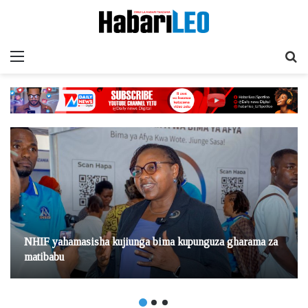
Menu
Ta
NHIF yahamasisha kujiunga bima kupunguza gharama za
matibabu