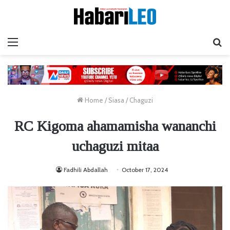
Menu
Ta
Home
/
Siasa
/
Chaguzi
RC Kigoma ahamamisha wananchi
uchaguzi mitaa
Fadhili Abdallah
October 17, 2024