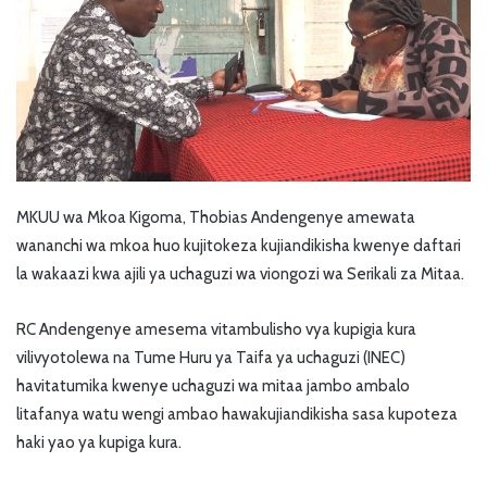
MKUU wa Mkoa Kigoma, Thobias Andengenye amewata
wananchi wa mkoa huo kujitokeza kujiandikisha kwenye daftari
la wakaazi kwa ajili ya uchaguzi wa viongozi wa Serikali za Mitaa.
RC Andengenye amesema vitambulisho vya kupigia kura
vilivyotolewa na Tume Huru ya Taifa ya uchaguzi (INEC)
havitatumika kwenye uchaguzi wa mitaa jambo ambalo
litafanya watu wengi ambao hawakujiandikisha sasa kupoteza
haki yao ya kupiga kura.