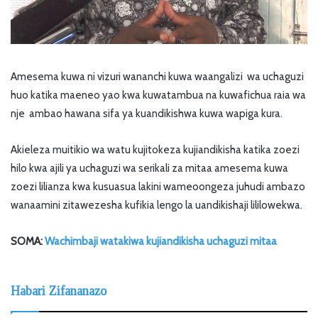
Amesema kuwa ni vizuri wananchi kuwa waangalizi wa uchaguzi
huo katika maeneo yao kwa kuwatambua na kuwafichua raia wa
nje ambao hawana sifa ya kuandikishwa kuwa wapiga kura.
Akieleza muitikio wa watu kujitokeza kujiandikisha katika zoezi
hilo kwa ajili ya uchaguzi wa serikali za mitaa amesema kuwa
zoezi lilianza kwa kusuasua lakini wameoongeza juhudi ambazo
wanaamini zitawezesha kufikia lengo la uandikishaji lililowekwa.
SOMA:
Wachimbaji watakiwa kujiandikisha uchaguzi mitaa
Habari Zifananazo