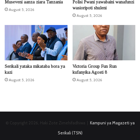
Museveni aanza ziara Tanzania
Polisi Pwani yawabaini wanafunzi
wasioripoti shuleni
August 5, 2026
August 5, 2026
Serikali yataka mikataba bora ya
Victoria Group Fun Run
kazi
kufanyika Agosti 8
August 5, 2026
August 5, 2026
© Copyright 2026, Haki Zote Zimehifadhiwa |
Kampuni ya Magazeti ya
Serikali (TSN)