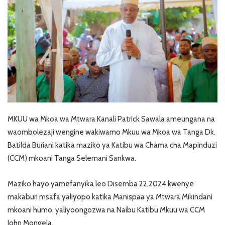
MKUU wa Mkoa wa Mtwara Kanali Patrick Sawala ameungana na
waombolezaji wengine wakiwamo Mkuu wa Mkoa wa Tanga Dk.
Batilda Buriani katika maziko ya Katibu wa Chama cha Mapinduzi
(CCM) mkoani Tanga Selemani Sankwa.
Maziko hayo yamefanyika leo Disemba 22,2024 kwenye
makaburi msafa yaliyopo katika Manispaa ya Mtwara Mikindani
mkoani humo, yaliyoongozwa na Naibu Katibu Mkuu wa CCM
John Mongela.