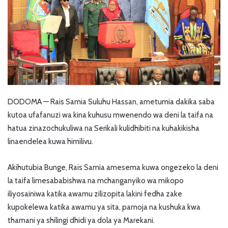
DODOMA — Rais Samia Suluhu Hassan, ametumia dakika saba
kutoa ufafanuzi wa kina kuhusu mwenendo wa deni la taifa na
hatua zinazochukuliwa na Serikali kulidhibiti na kuhakikisha
linaendelea kuwa himilivu.
Akihutubia Bunge, Rais Samia amesema kuwa ongezeko la deni
la taifa limesababishwa na mchanganyiko wa mikopo
iliyosainiwa katika awamu zilizopita lakini fedha zake
kupokelewa katika awamu ya sita, pamoja na kushuka kwa
thamani ya shilingi dhidi ya dola ya Marekani.