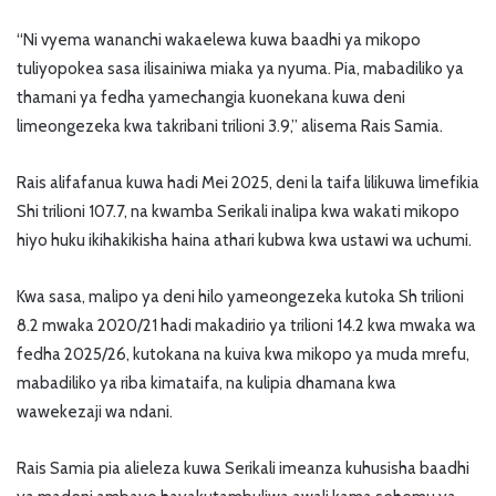
“Ni vyema wananchi wakaelewa kuwa baadhi ya mikopo
tuliyopokea sasa ilisainiwa miaka ya nyuma. Pia, mabadiliko ya
thamani ya fedha yamechangia kuonekana kuwa deni
limeongezeka kwa takribani trilioni 3.9,” alisema Rais Samia.
Rais alifafanua kuwa hadi Mei 2025, deni la taifa lilikuwa limefikia
Shi trilioni 107.7, na kwamba Serikali inalipa kwa wakati mikopo
hiyo huku ikihakikisha haina athari kubwa kwa ustawi wa uchumi.
Kwa sasa, malipo ya deni hilo yameongezeka kutoka Sh trilioni
8.2 mwaka 2020/21 hadi makadirio ya trilioni 14.2 kwa mwaka wa
fedha 2025/26, kutokana na kuiva kwa mikopo ya muda mrefu,
mabadiliko ya riba kimataifa, na kulipia dhamana kwa
wawekezaji wa ndani.
Rais Samia pia alieleza kuwa Serikali imeanza kuhusisha baadhi