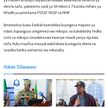
ya madeni ambayo hayakutambuliwa awali kama sehemu ya
deni la taifa, yakiwemo zaidi ya Sh trilioni 2.7 kutoka mifuko ya
hifadhi ya jamii kama PSSSF, NSSF na NHIF.
Amesisitiza kuwa Serikali itaendelea kuongeza mapato ya
ndani, kupunguza utegemezi wa mikopo, na kuhakikisha fedha
zote za mikopo zinaelekezwa kwenye miradi yenye tija kwa
taifa, huku maafisa masuuli wakitakiwa kuzingatia sheria na
taratibu katika usimamizi wa mikataba.
Habari Zifananazo