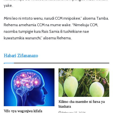
yake.
Mimi leo ni mtoto wenu, narudi CCM mnipokee,” alisema Tamba.
Rehema amehamia CCM na mume wake. “Nimekuja CCM,
naomba tumpigie kura Rais Samia ili tushirikiane nae
kuwatumikia wananchi,” alisema Rehema.
Habari Zifananazo
Kilimo cha maembe ni fursa ya
biashara
Vifo vya wagonjwa kifafa
February 27, 2026