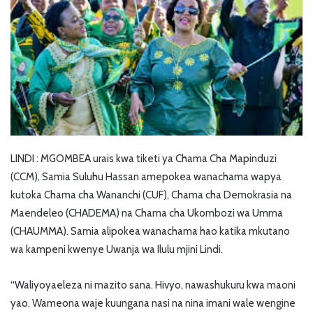
LINDI : MGOMBEA urais kwa tiketi ya Chama Cha Mapinduzi
(CCM), Samia Suluhu Hassan amepokea wanachama wapya
kutoka Chama cha Wananchi (CUF), Chama cha Demokrasia na
Maendeleo (CHADEMA) na Chama cha Ukombozi wa Umma
(CHAUMMA). Samia alipokea wanachama hao katika mkutano
wa kampeni kwenye Uwanja wa Ilulu mjini Lindi.
“Waliyoyaeleza ni mazito sana. Hivyo, nawashukuru kwa maoni
yao. Wameona waje kuungana nasi na nina imani wale wengine