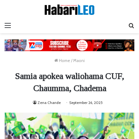
Menu
Ta
Home
/
Maoni
Samia apokea waliohama CUF,
Chaumma, Chadema
Zena Chande
September 26, 2025