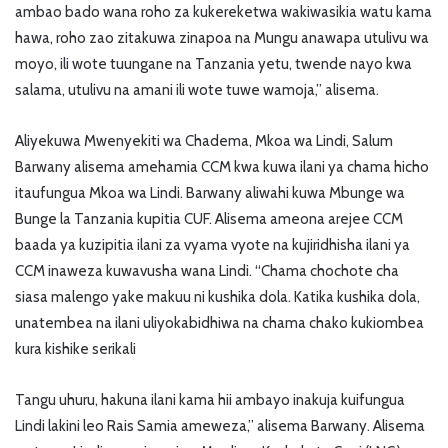
ambao bado wana roho za kukereketwa wakiwasikia watu kama
hawa, roho zao zitakuwa zinapoa na Mungu anawapa utulivu wa
moyo, ili wote tuungane na Tanzania yetu, twende nayo kwa
salama, utulivu na amani ili wote tuwe wamoja,” alisema.
Aliyekuwa Mwenyekiti wa Chadema, Mkoa wa Lindi, Salum
Barwany alisema amehamia CCM kwa kuwa ilani ya chama hicho
itaufungua Mkoa wa Lindi. Barwany aliwahi kuwa Mbunge wa
Bunge la Tanzania kupitia CUF. Alisema ameona arejee CCM
baada ya kuzipitia ilani za vyama vyote na kujiridhisha ilani ya
CCM inaweza kuwavusha wana Lindi. “Chama chochote cha
siasa malengo yake makuu ni kushika dola. Katika kushika dola,
unatembea na ilani uliyokabidhiwa na chama chako kukiombea
kura kishike serikali
Tangu uhuru, hakuna ilani kama hii ambayo inakuja kuifungua
Lindi lakini leo Rais Samia ameweza,” alisema Barwany. Alisema