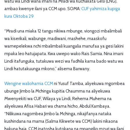
watu wa Lindi wana imani na Mradi wa Kuchakata Gesi (LNG),
ambao kwenye ilani ya CCM upo. SOMA:
CUF yahimiza kupiga
kura Oktoba 29
“Mradi una miaka 12 tangu nikiwa mbunge, viongozi mbalimbali
wa kiserikali, wabunge, madiwani, mashehe, maaskofu
wamepelekwa nchi mbalimbali kuangalia manufaa ya gesi lakini
mpaka leo hatujapata. Kwa uwepo wako Rais Samia. Nina imani
Lindi itafunguka, tutakuwa wezi wa fadhila kama bado watu wa
Lindi hatutakuunga mkono,” alisema Barwany.
Wengine waliohamia CCM
ni Yusuf Tamba, aliyekuwa mgombea
ubunge Jimbo la Mchinga kupitia Chaumma na aliyekuwa
Mwenyekiti wa CUF, Wilaya ya Lindi, Rehema Muhema na
aliyekuwa Afisa Habari wa chama hicho, Abdul Kambaya.
“Nilikuwa nagombea Jimbo la Mchinga, nikajifanya nataka
kushindana na mama (Salma Kikwete wa CCM) lakini nikaona
hakuna haja, CCM inatosha kutokana na mpangilio mzuri wa ilani