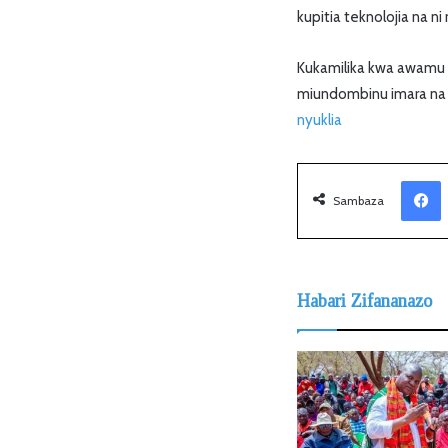
kupitia teknolojia na 
Kukamilika kwa awamu 
miundombinu imara na r
nyuklia
Facebook
Sambaza
Habari Zifananazo