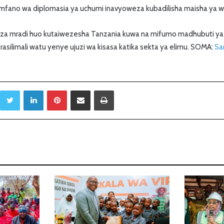
ni mfano wa diplomasia ya uchumi inavyoweza kubadilisha maisha ya w
za mradi huo kutaiwezesha Tanzania kuwa na mifumo madhubuti ya ki
asilimali watu yenye ujuzi wa kisasa katika sekta ya elimu. SOMA:
Sa
Twitter
LinkedIn
Pinterest
Sambaza kupitia barua pepe
Print