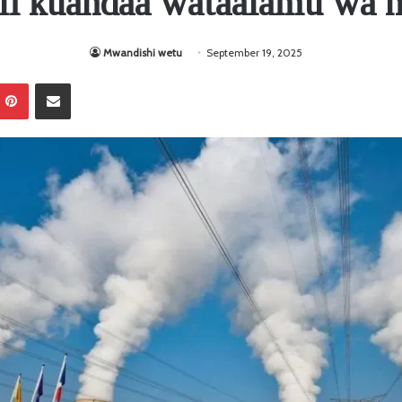
ali kuandaa wataalamu wa n
Mwandishi wetu
September 19, 2025
Pinterest
Sambaza kupitia barua pepe