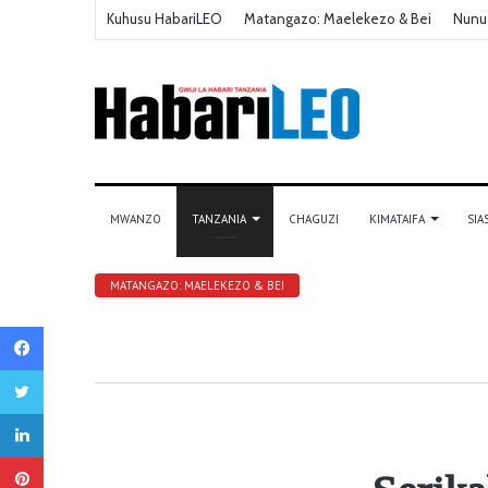
Kuhusu HabariLEO
Matangazo: Maelekezo & Bei
Nunu
MWANZO
TANZANIA
CHAGUZI
KIMATAIFA
SIA
MATANGAZO: MAELEKEZO & BEI
Facebook
Twitter
LinkedIn
Pinterest