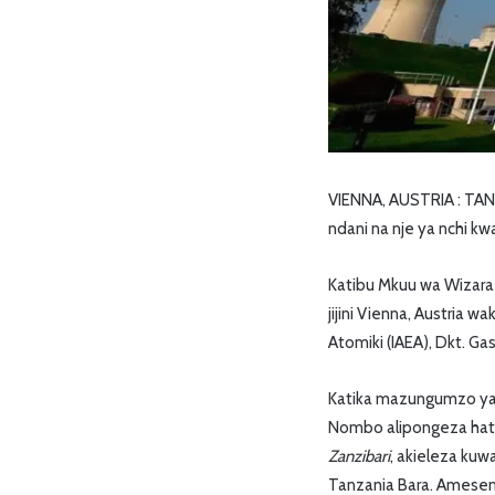
VIENNA, AUSTRIA : TA
ndani na nje ya nchi k
Katibu Mkuu wa Wizara
jijini Vienna, Austria 
Atomiki (IAEA), Dkt. 
Katika mazungumzo yak
Nombo alipongeza hatua
Zanzibari
, akieleza ku
Tanzania Bara. Amesema