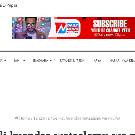
a E-Paper
SA
JAMII
BIASHARA
SAYANSI & TEKN.
AFYA
HABARI KWA KIN
Home
/
Tanzania
/
Serikali kuandaa wataalamu wa nyuklia