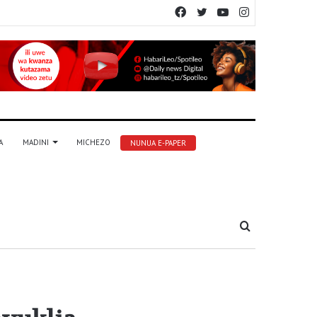
Facebook
Twitter
YouTube
Instagram
A
MADINI
MICHEZO
NUNUA E-PAPER
Tafuta