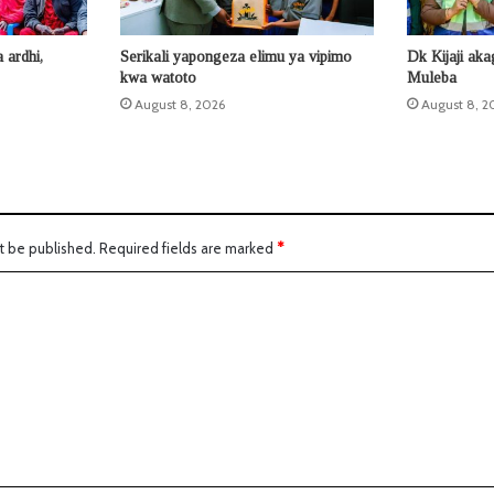
ardhi,
Serikali yapongeza elimu ya vipimo
Dk Kijaji ak
kwa watoto
Muleba
August 8, 2026
August 8, 2
t be published.
Required fields are marked
*