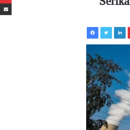
Serik
Sambaza kupitia barua pepe
Facebook
Twitter
LinkedIn