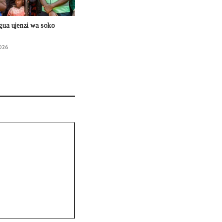
agua ujenzi wa soko
026