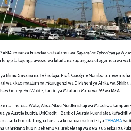
NZANIA imeanza kuandaa wataalamu wa
Sayansi na Teknolojia ya Nyuk
wa lengo la kujenga uwezo wa kitaifa na kupunguza utegemezi wa wat
 ya Elimu, Sayansi na Teknolojia, Prof. Carolyne Nombo, amesema h
wakati wa kikao maalum na Mkurugenzi wa Divisheni ya Afrika wa Shirika 
Gashaw Gebeyehu Wolde, kando ya Mkutano Mkuu wa 69 wa IAEA.
e na Theresa Wutz, Afisa Mkuu Muidhinishaji wa Miradi wa kampuni
 ya Austria kupitia UniCredit – Bank of Austria kuendelea kufadhili
M
wa msaada huo utafungua fursa za kupanua matumizi ya
TEHAMA
hadi
 ushirikiano huo ni sehemu ya utekelezaji wa sera za Serikali za ku