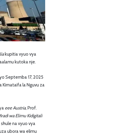
lia
kupitia vyuo vya
aalamu kutoka nje.
ayo Septemba 17, 2025
la Kimataifa la Nguvu za
 ya
eee Austria
, Prof.
radi wa Elimu Kidigitali
 shule na vyuo vya
kuza ubora wa elimu