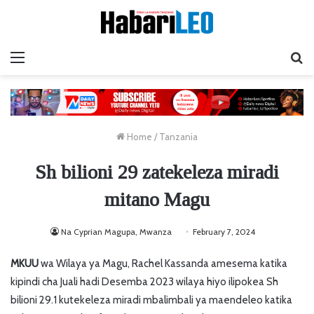
Menu
Ta
Home
/
Tanzania
Sh bilioni 29 zatekeleza miradi
mitano Magu
Na Cyprian Magupa, Mwanza
February 7, 2024
MKUU
wa Wilaya ya Magu, Rachel Kassanda amesema katika
kipindi cha Juali hadi Desemba 2023 wilaya hiyo ilipokea Sh
bilioni 29.1 kutekeleza miradi mbalimbali ya maendeleo katika