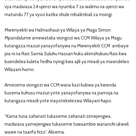
vya madarasa 24 ujenzi wa nyumba 7 za walimu na ujenzi wa
matundu 77 ya vyoo katika shule mbalimbali za msingi.
Mwenyekiti wa Halmashauri ya Wilaya ya Magu Simon
Mpandalume amewataka viongozi wa CCM Wilaya ya Magu
kutangaza mazuri yanayofanywa na Mwenyekiti CCM ambaye
pia ni na Rais Samia Suluhu Hassan huku akimshukuru Rais kwa
kuendelea kuleta fedha nyingi kwa ajili ya miradi ya maendeleo
Wilayani humo.
Amesema viongozi wa CCM wana kazi kubwa ya kwenda
kusema kuhusu mazuri yote yanayofanywa na pamoja na
kutangaza miradi yote inayotekelezwa Wilayani hapo.
“Kama tuna zahanati tukaseme zahanati zimejengwa ,
madarasa yamejengwa tukaseme tuwaambie wananchi ukweli
wawe na taarifa hizo”. Alisema.