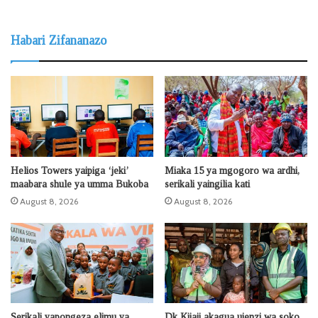
Habari Zifananazo
Helios Towers yaipiga ‘jeki’
Miaka 15 ya mgogoro wa ardhi,
maabara shule ya umma Bukoba
serikali yaingilia kati
August 8, 2026
August 8, 2026
Serikali yapongeza elimu ya
Dk Kijaji akagua ujenzi wa soko