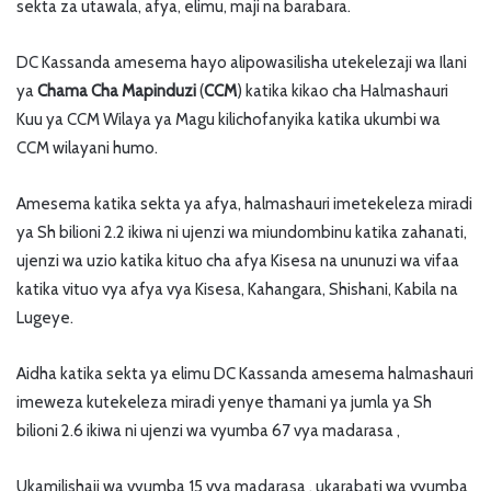
sekta za utawala, afya, elimu, maji na barabara.
DC Kassanda amesema hayo alipowasilisha utekelezaji wa Ilani
ya
Chama Cha Mapinduzi
(
CCM
) katika kikao cha Halmashauri
Kuu ya CCM Wilaya ya Magu kilichofanyika katika ukumbi wa
CCM wilayani humo.
Amesema katika sekta ya afya, halmashauri imetekeleza miradi
ya Sh bilioni 2.2 ikiwa ni ujenzi wa miundombinu katika zahanati,
ujenzi wa uzio katika kituo cha afya Kisesa na ununuzi wa vifaa
katika vituo vya afya vya Kisesa, Kahangara, Shishani, Kabila na
Lugeye.
Aidha katika sekta ya elimu DC Kassanda amesema halmashauri
imeweza kutekeleza miradi yenye thamani ya jumla ya Sh
bilioni 2.6 ikiwa ni ujenzi wa vyumba 67 vya madarasa ,
Ukamilishaji wa vyumba 15 vya madarasa , ukarabati wa vyumba