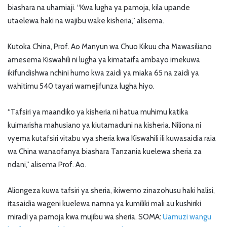
biashara na uhamiaji. “Kwa lugha ya pamoja, kila upande
utaelewa haki na wajibu wake kisheria,” alisema.
Kutoka China, Prof. Ao Manyun wa Chuo Kikuu cha Mawasiliano
amesema Kiswahili ni lugha ya kimataifa ambayo imekuwa
ikifundishwa nchini humo kwa zaidi ya miaka 65 na zaidi ya
wahitimu 540 tayari wamejifunza lugha hiyo.
“Tafsiri ya maandiko ya kisheria ni hatua muhimu katika
kuimarisha mahusiano ya kiutamaduni na kisheria. Niliona ni
vyema kutafsiri vitabu vya sheria kwa Kiswahili ili kuwasaidia raia
wa China wanaofanya biashara Tanzania kuelewa sheria za
ndani,” alisema Prof. Ao.
Aliongeza kuwa tafsiri ya sheria, ikiwemo zinazohusu haki halisi,
itasaidia wageni kuelewa namna ya kumiliki mali au kushiriki
miradi ya pamoja kwa mujibu wa sheria. SOMA:
Uamuzi wangu