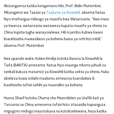
Akizungumza katika kongamano hilo, Prof. Aldin Mutembei,
Mkurugenzi wa Taasisi ya
Taaluma za Kiswahili,
alisema hatua
hiyo imefungua milango ya maarifa kwa Watanzania. “Kwa mara
ya kwanza, watanzania wataweza kupata maarifa ya sheria za
China kupitia lugha wanayoielewa. Hili ni jambo kubwa kwani
linarahisisha mawasiliano ya kisheria baina ya nchi hizi mbili,”
alisema Prof. Mutembei.
Kwa upande wake, Kulwa Kindija kutoka Baraza la Kiswahili la
Taifa (BAKITA) amesema hatua hiyo inaunga mkono juhudi za
serikali kukuza matumizi ya Kiswahili katika sekta ya sheria, huku
akieleza kuwa istilahi maalumu zimeanza kuandaliwa ili
kurahisisha tafsiri sahihi ya maandiko ya kisheria.
Husna Sharif kutoka Chama cha Maendeleo ya Urafiki kati ya
Tanzania na China amesema tafsiri hizo zitasaidia kupunguza
migogoro midogo inayotokana na kutokuelewana, hasa katika