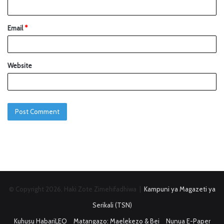
Email
*
Website
© Copyright 2026, Haki Zote Zimehifadhiwa |
Kampuni ya Magazeti ya
Serikali (TSN)
Kuhusu HabariLEO
Matangazo: Maelekezo & Bei
Nunua E-Paper