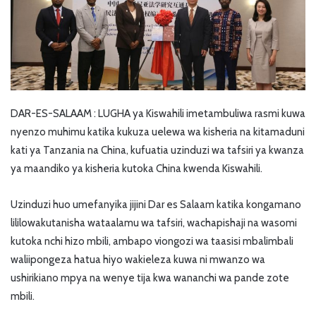
DAR-ES-SALAAM : LUGHA ya Kiswahili imetambuliwa rasmi kuwa
nyenzo muhimu katika kukuza uelewa wa kisheria na kitamaduni
kati ya Tanzania na China, kufuatia uzinduzi wa tafsiri ya kwanza
ya maandiko ya kisheria kutoka China kwenda Kiswahili.
Uzinduzi huo umefanyika jijini Dar es Salaam katika kongamano
lililowakutanisha wataalamu wa tafsiri, wachapishaji na wasomi
kutoka nchi hizo mbili, ambapo viongozi wa taasisi mbalimbali
waliipongeza hatua hiyo wakieleza kuwa ni mwanzo wa
ushirikiano mpya na wenye tija kwa wananchi wa pande zote
mbili.