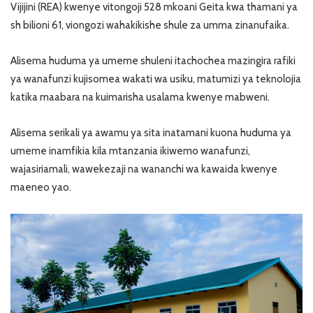
Vijijini (REA) kwenye vitongoji 528 mkoani Geita kwa thamani ya
sh bilioni 61, viongozi wahakikishe shule za umma zinanufaika.
Alisema huduma ya umeme shuleni itachochea mazingira rafiki
ya wanafunzi kujisomea wakati wa usiku, matumizi ya teknolojia
katika maabara na kuimarisha usalama kwenye mabweni.
Alisema serikali ya awamu ya sita inatamani kuona huduma ya
umeme inamfikia kila mtanzania ikiwemo wanafunzi,
wajasiriamali, wawekezaji na wananchi wa kawaida kwenye
maeneo yao.