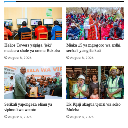
Helios Towers yaipiga ‘jeki’
Miaka 15 ya mgogoro wa ardhi,
maabara shule ya umma Bukoba
serikali yaingilia kati
August 8, 2026
August 8, 2026
Serikali yapongeza elimu ya
Dk Kijaji akagua ujenzi wa soko
vipimo kwa watoto
Muleba
August 8, 2026
August 8, 2026