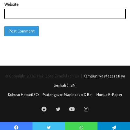
Website
© Copyright 2026, Haki Zote Zimehifadhiwa |
Kampuni ya Magazeti ya
Serikali (TSN)
Kuhusu HabariLEO
Matangazo: Maelekezo & Bei
Nunua E-Paper
Facebook
Twitter
YouTube
Instagram