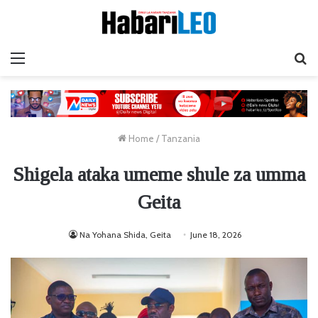
Menu
Ta
Home
/
Tanzania
Shigela ataka umeme shule za umma
Geita
Na Yohana Shida, Geita
June 18, 2026