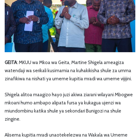
GEITA
: MKUU wa Mkoa wa Geita, Martine Shigela ameagiza
watendaji wa serikali kusimamia na kuhakikisha shule za umma
zinafikiwa na nishati ya umeme kupitia mradi wa umeme vijijini.
Shigela alitoa maagizo hayo juzi akiwa ziarani wilayani Mbogwe
mkoani humo ambapo alipata fursa ya kukagua ujenzi wa
miundombinu katika shule ya sekondari Bunigozi na shule
zingine.
Alisema kupitia mradi unaotekelezwa na Wakala wa Umeme