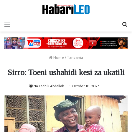
Menu
Ta
Home
/
Tanzania
Sirro: Toeni ushahidi kesi za ukatili
Na Fadhili Abdallah
October 10, 2025