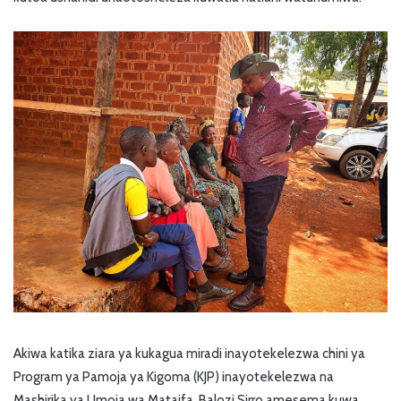
Akiwa katika ziara ya kukagua miradi inayotekelezwa chini ya
Program ya Pamoja ya Kigoma (KJP) inayotekelezwa na
Mashirika ya Umoja wa Mataifa, Balozi Sirro amesema kuwa