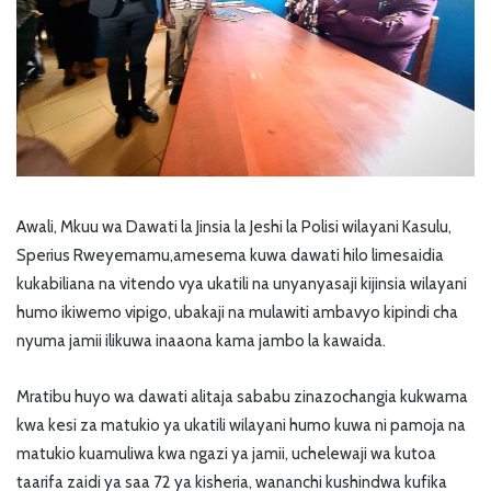
Awali, Mkuu wa Dawati la Jinsia la Jeshi la Polisi wilayani Kasulu,
Sperius Rweyemamu,amesema kuwa dawati hilo limesaidia
kukabiliana na vitendo vya ukatili na unyanyasaji kijinsia wilayani
humo ikiwemo vipigo, ubakaji na mulawiti ambavyo kipindi cha
nyuma jamii ilikuwa inaaona kama jambo la kawaida.
Mratibu huyo wa dawati alitaja sababu zinazochangia kukwama
kwa kesi za matukio ya ukatili wilayani humo kuwa ni pamoja na
matukio kuamuliwa kwa ngazi ya jamii, uchelewaji wa kutoa
taarifa zaidi ya saa 72 ya kisheria, wananchi kushindwa kufika