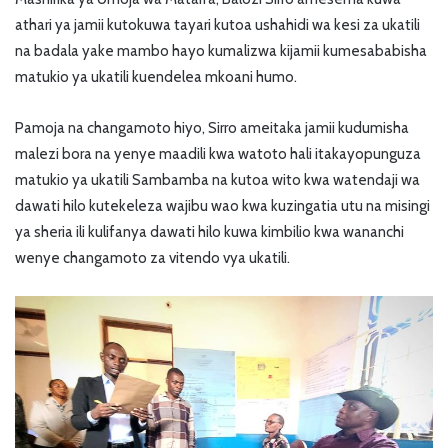
athari ya jamii kutokuwa tayari kutoa ushahidi wa kesi za ukatili
na badala yake mambo hayo kumalizwa kijamii kumesababisha
matukio ya ukatili kuendelea mkoani humo.
Pamoja na changamoto hiyo, Sirro ameitaka jamii kudumisha
malezi bora na yenye maadili kwa watoto hali itakayopunguza
matukio ya ukatili Sambamba na kutoa wito kwa watendaji wa
dawati hilo kutekeleza wajibu wao kwa kuzingatia utu na misingi
ya sheria ili kulifanya dawati hilo kuwa kimbilio kwa wananchi
wenye changamoto za vitendo vya ukatili.