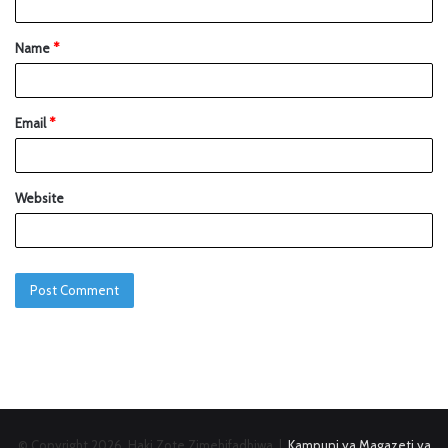
Name
*
Email
*
Website
© Copyright 2026, Haki Zote Zimehifadhiwa |
Kampuni ya Magazeti ya