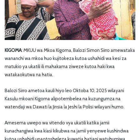
KIGOMA
: MKUU wa Mkoa Kigoma, Balozi Simon Sirro amewataka
wananchi wa mkoa huo kujitokeza kutoa ushahidi wa kesi za
matukio ya ukatili ili mahakama ziweze kutoa haki kwa
watakaokutwa na hatia.
Balozi Sirro ametoa kauli hiyo leo Oktoba 10, 2025 wilayani
Kasulu mkoani Kigoma alipotembelea na kuzungumza na
watendaji wa Dawati la Jinsia la Jeshi la Polisi wilayani humo.
Amesema uwepo wa vitendo vya ukatili katika jamii
kunachangiwa kwa kiasi kikubwa na jamii yenyewe kushindwa
kutoa ushahidi unaotosheleza kuwatia hatiani watuhumiwa.