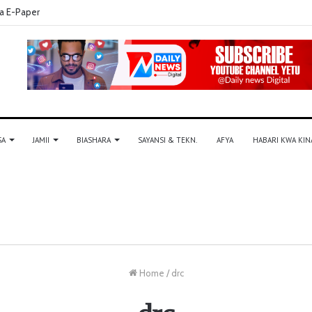
a E-Paper
SA
JAMII
BIASHARA
SAYANSI & TEKN.
AFYA
HABARI KWA KIN
Home
/
drc