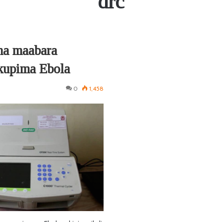
drc
 na maabara
kupima Ebola
0
1,458