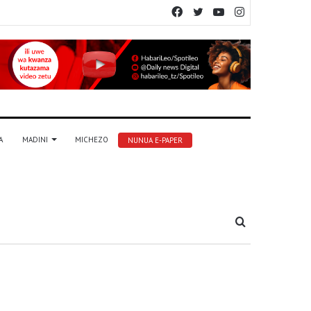
Facebook
Twitter
YouTube
Instagram
A
MADINI
MICHEZO
NUNUA E-PAPER
Tafuta