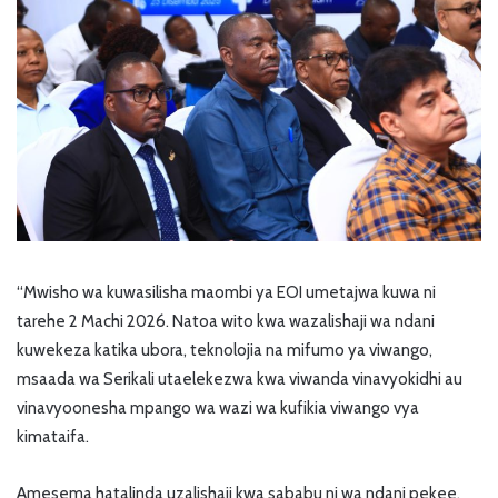
“Mwisho wa kuwasilisha maombi ya EOI umetajwa kuwa ni
tarehe 2 Machi 2026. Natoa wito kwa wazalishaji wa ndani
kuwekeza katika ubora, teknolojia na mifumo ya viwango,
msaada wa Serikali utaelekezwa kwa viwanda vinavyokidhi au
vinavyoonesha mpango wa wazi wa kufikia viwango vya
kimataifa.
Amesema hatalinda uzalishaji kwa sababu ni wa ndani pekee,