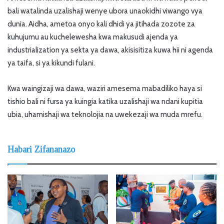
bali watalinda uzalishaji wenye ubora unaokidhi viwango vya
dunia. Aidha, ametoa onyo kali dhidi ya jitihada zozote za
kuhujumu au kuchelewesha kwa makusudi ajenda ya
industrialization ya sekta ya dawa, akisisitiza kuwa hii ni agenda
ya taifa, si ya kikundi fulani.
Kwa waingizaji wa dawa, waziri amesema mabadiliko haya si
tishio bali ni fursa ya kuingia katika uzalishaji wa ndani kupitia
ubia, uhamishaji wa teknolojia na uwekezaji wa muda mrefu.
Habari Zifananazo