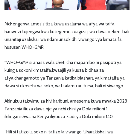
Mchengerwa amesisitiza kuwa usalama wa afya wa taifa
hauwezi kujengwa kwa kutegemea uagizaji wa dawa pekee, bali
unahitaji uzalishaji wa ndani unaokidhi viwango vya kimataifa,
hususan WHO-GMP.
“WHO-GMP si anasa wala cheti cha mapambo ni pasipoti ya
kuingia sokoni kimataifa,kwaajili ya kuuza bidhaa za
afya,changamoto ya Tanzania katika biashara ya kimataifa ya
dawa si ukosefu wa soko, wataalamu au fursa, bali ni viwango.
Akinukuu takwimu za hivi karibuni, amesema kuwa mwaka 2023
Tanzania iliuza dawa nje ya nchi chini ya Dola milioni 1,
ikilinganishwa na Kenya iliyouza zaidi ya Dola milioni 140.
“Hili si tatizo la soko ni tatizo la viwango. Uharakishaji wa