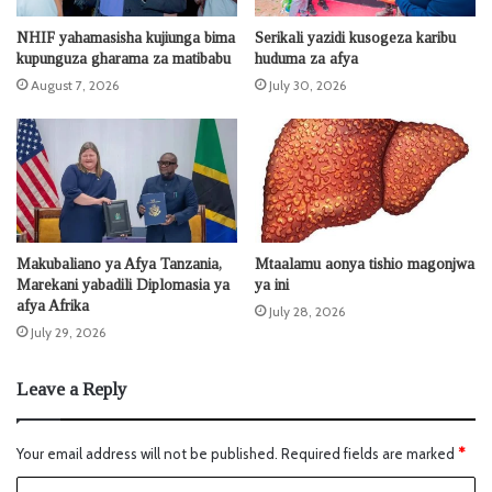
NHIF yahamasisha kujiunga bima
Serikali yazidi kusogeza karibu
kupunguza gharama za matibabu
huduma za afya
August 7, 2026
July 30, 2026
Makubaliano ya Afya Tanzania,
Mtaalamu aonya tishio magonjwa
Marekani yabadili Diplomasia ya
ya ini
afya Afrika
July 28, 2026
July 29, 2026
Leave a Reply
Your email address will not be published.
Required fields are marked
*