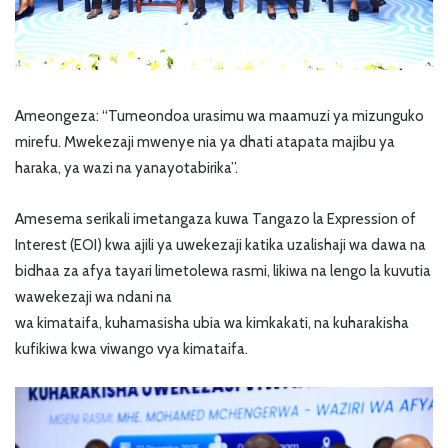
Ameongeza: “Tumeondoa urasimu wa maamuzi ya mizunguko
mirefu. Mwekezaji mwenye nia ya dhati atapata majibu ya
haraka, ya wazi na yanayotabirika”.
Amesema serikali imetangaza kuwa Tangazo la Expression of
Interest (EOI) kwa ajili ya uwekezaji katika uzalishaji wa dawa na
bidhaa za afya tayari limetolewa rasmi, likiwa na lengo la kuvutia
wawekezaji wa ndani na
wa kimataifa, kuhamasisha ubia wa kimkakati, na kuharakisha
kufikiwa kwa viwango vya kimataifa.