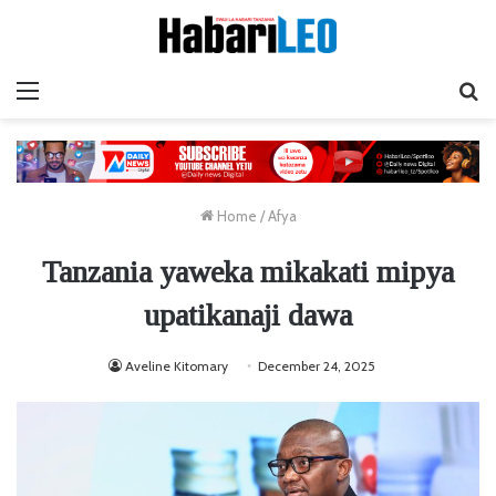
Menu
Ta
Home
/
Afya
Tanzania yaweka mikakati mipya
upatikanaji dawa
Aveline Kitomary
December 24, 2025