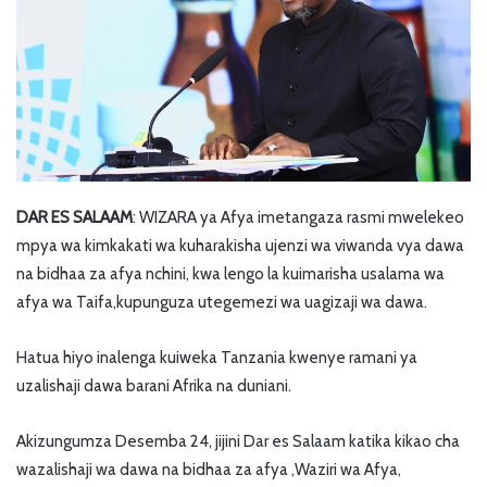
DAR ES SALAAM
: WIZARA ya Afya imetangaza rasmi mwelekeo
mpya wa kimkakati wa kuharakisha ujenzi wa viwanda vya dawa
na bidhaa za afya nchini, kwa lengo la kuimarisha usalama wa
afya wa Taifa,kupunguza utegemezi wa uagizaji wa dawa.
Hatua hiyo inalenga kuiweka Tanzania kwenye ramani ya
uzalishaji dawa barani Afrika na duniani.
Akizungumza Desemba 24, jijini Dar es Salaam katika kikao cha
wazalishaji wa dawa na bidhaa za afya ,Waziri wa Afya,