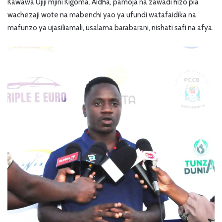
Kawawa Ujiji mjini Kigoma. Aidha, pamoja na zawadi hizo pia
wachezaji wote na mabenchi yao ya ufundi watafaidika na
mafunzo ya ujasiliamali, usalama barabarani, nishati safi na afya.