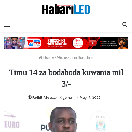
Menu
Ta
Home
/
Michezo na Burudani
Timu 14 za bodaboda kuwania mil
3/-
Fadhili Abdallah, Kigoma
May 17, 2025