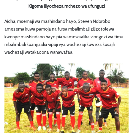
Kigoma iliyocheza mchezo wa ufunguzi
Aidha, msemaji wa mashindano hayo, Steven Ndorobo
amesema kuwa pamoja na fursa mbalimbali zilizotolewa
kwenye mashindano hayo pia wamewaalika viongozi wa timu
mbalimbali kuangaalia vipaji vya wachezaji kuweza kusajili
wachezaji watakaoona wanawafaa.