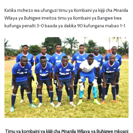
Katika mchezo wa ufunguzi timu ya Kombaini ya kijiji cha Mnanila
Wilaya ya Buhigwe imeitoa timu ya Kombaini ya Bangwe kwa
kuifunga penalti 3-0 baada ya dakika 90 kufungana mabao 1-1.
Timu ya kombaini ya kijiji cha Mnanila Wilaya ya Buhigwe mkoani