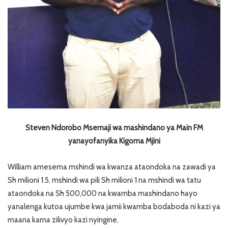
Steven Ndorobo Msemaji wa mashindano ya Main FM
yanayofanyika Kigoma Mjini
William amesema mshindi wa kwanza ataondoka na zawadi ya
Sh milioni 1.5, mshindi wa pili Sh milioni 1 na mshindi wa tatu
ataondoka na Sh 500,000 na kwamba mashindano hayo
yanalenga kutoa ujumbe kwa jamii kwamba bodaboda ni kazi ya
maana kama zilivyo kazi nyingine.