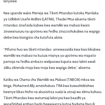
lenyewe.
Kwa upande wake Meneja wa Tiketi Mtandao kutoka Mamlaka
ya Udhibiti Usafiri Ardhini (LATRA), Thadei Mtui alisema tiketi
mtandao zinafaida kubwa kwa wamiliki wa mabasi kwani
zinawanusuru na upotevu wa fedha zinazochukuliwa na wapiga
debe kwa kisingizio cha kutafuta abiria.
“Mfumo huo wa tiketi mtandao umewasaidia kwa kiasi kikubwa
wamiliki wa mabasi na kuzuia mianya ya upotevu wa mapato
pamoja na fedha ambazo walipaswa kupata wao lakini awali
ziliku zikienda moja kwa moja kwa wapiga debe,” alisema.
Katibu wa Chama cha Wamiliki wa Mabasi (TABOA) mkoa wa
Iringa, Mohamed Ally ameishukuru TRA kwa kuwashirikishwa
kwenye kikao hicho na akasisitiza suala la utoaji wa elimu kuhusu
Tiketi Mtandao kwa watumiaji lakini pia kwa baadhi ya
wasafirishaji ambao bado hawajaanza kutoa huduma hiyo ili