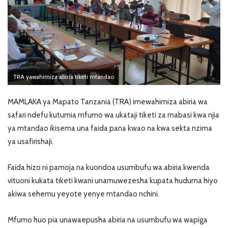
TRA yawahimiza abiria tiketi mtandao
MAMLAKA ya Mapato Tanzania (TRA) imewahimiza abiria wa
safari ndefu kutumia mfumo wa ukataji tiketi za mabasi kwa njia
ya mtandao ikisema una faida pana kwao na kwa sekta nzima
ya usafirishaji.
Faida hizo ni pamoja na kuondoa usumbufu wa abiria kwenda
vituoni kukata tiketi kwani unamuwezesha kupata huduma hiyo
akiwa sehemu yeyote yenye mtandao nchini.
Mfumo huo pia unawaepusha abiria na usumbufu wa wapiga