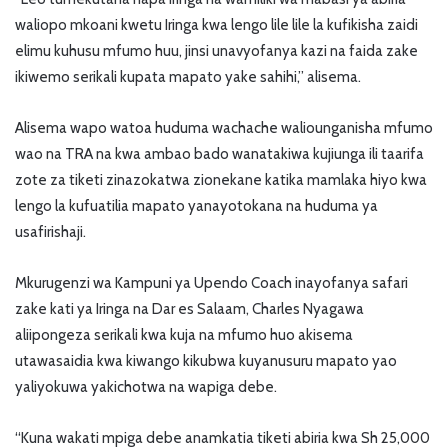
waliopo mkoani kwetu Iringa kwa lengo lile lile la kufikisha zaidi
elimu kuhusu mfumo huu, jinsi unavyofanya kazi na faida zake
ikiwemo serikali kupata mapato yake sahihi,” alisema.
Alisema wapo watoa huduma wachache waliounganisha mfumo
wao na TRA na kwa ambao bado wanatakiwa kujiunga ili taarifa
zote za tiketi zinazokatwa zionekane katika mamlaka hiyo kwa
lengo la kufuatilia mapato yanayotokana na huduma ya
usafirishaji.
Mkurugenzi wa Kampuni ya Upendo Coach inayofanya safari
zake kati ya Iringa na Dar es Salaam, Charles Nyagawa
aliipongeza serikali kwa kuja na mfumo huo akisema
utawasaidia kwa kiwango kikubwa kuyanusuru mapato yao
yaliyokuwa yakichotwa na wapiga debe.
“Kuna wakati mpiga debe anamkatia tiketi abiria kwa Sh 25,000