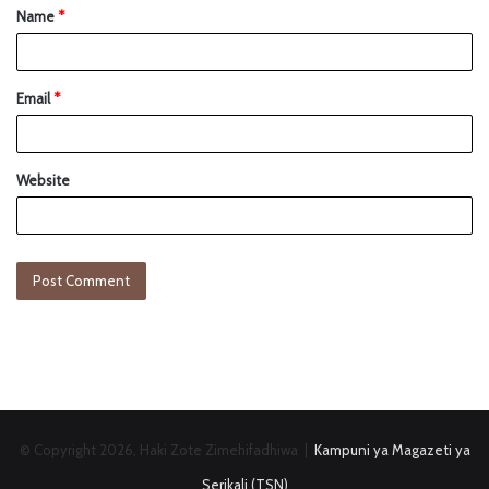
Name
*
Email
*
Website
© Copyright 2026, Haki Zote Zimehifadhiwa |
Kampuni ya Magazeti ya
Serikali (TSN)