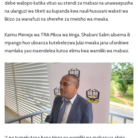
debe waliopo katika vituo au stendi za mabasi na unawaepusha
na ulanguzi wa tiketi au kupanda kwa nauli hususani wakati wa
likizo za wanafuzi na sherehe za mwisho wa mwaka.
Kaimu Meneja wa TRA Mkoa wa Iringa, Shabani Salim alisema ili
mpango huo ulioanza kutekelezwa Julai mwaka jana ufanikiwe
mamlaka yao inaendelea kutoa elimu kwa wamiliki wa mabasi.
“Leo tumekutana hapa Iringa na wamiliki wa mabasi ya abiria