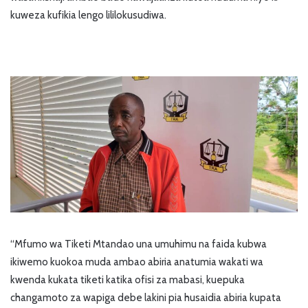
kuweza kufikia lengo lililokusudiwa.
“Mfumo wa Tiketi Mtandao una umuhimu na faida kubwa
ikiwemo kuokoa muda ambao abiria anatumia wakati wa
kwenda kukata tiketi katika ofisi za mabasi, kuepuka
changamoto za wapiga debe lakini pia husaidia abiria kupata