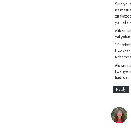
Sura ya 
na masua
zitakazot
ya Taifa 
Alibaini
yaliyokus
“Marekeb
Uwekezaji
Nchemba
Alisema s
kwenye mv
hadi shili
Reply