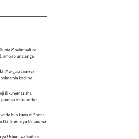
heria Mbalimbali za
2), ambao unalenga
Dkt. Mwigulu Lameck
zosimamia kodi na
i ili kuhamasisha
e, pamoja na kuondoa
wada huo kuwa ni Sheria
a 123, Sheria ya Ushuru wa
 ya Ushuru wa Bidhaa,