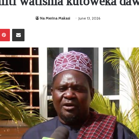
miti watishia kutoweka dawa
Na Merina Makasi
June 13, 2026
Pinterest
Sambaza kupitia barua pepe