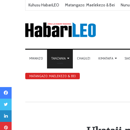
Kuhusu HabariLEO
Matangazo: Maelekezo & Bei
Nunu
MWANZO
TANZANIA
CHAGUZI
KIMATAIFA
SIA
MATANGAZO: MAELEKEZO & BEI
Facebook
Twitter
LinkedIn
Pinterest