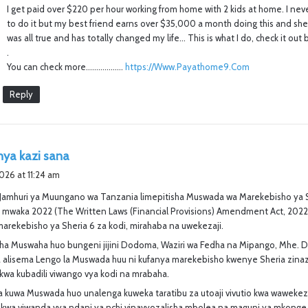
I get paid over $220 per hour working from home with 2 kids at home. I nev
:
to do it but my best friend earns over $35,000 a month doing this and she 
was all true and has totally changed my life… This is what I do, check it out 
.
You can check more………………
https://Www.Payathome9.Com
Reply
s
ya kazi sana
a
2026 at 11:24 am
y
 Jamhuri ya Muungano wa Tanzania limepitisha Muswada wa Marekebisho ya S
s
 mwaka 2022 (The Written Laws (Financial Provisions) Amendment Act, 202
:
arekebisho ya Sheria 6 za kodi, mirahaba na uwekezaji.
isha Muswaha huo bungeni jijini Dodoma, Waziri wa Fedha na Mipango, Mhe. 
alisema Lengo la Muswada huu ni kufanya marekebisho kwenye Sheria zina
kwa kubadili viwango vya kodi na mrabaha.
 kuwa Muswada huo unalenga kuweka taratibu za utoaji vivutio kwa wawekezaj
ji kwa viwanda vya ndani ya nchi vinavyozalisha mbolea na maguni ya mkong