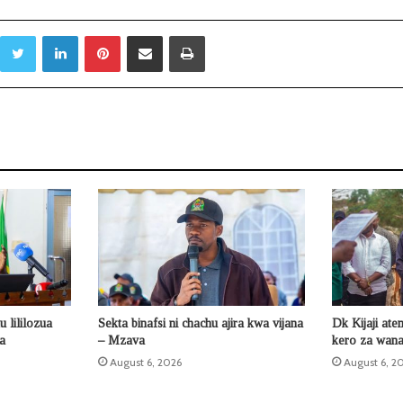
Twitter
LinkedIn
Pinterest
Sambaza kupitia barua pepe
Print
 lililozua
Sekta binafsi ni chachu ajira kwa vijana
Dk Kijaji ate
la
– Mzava
kero za wana
August 6, 2026
August 6, 2