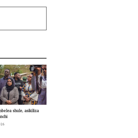
mbelea shule, asikiliza
nchi
026