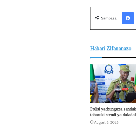
Facebook
Sambaza
Habari Zifananazo
Polisi yachunguza sanduku
taharuki stendi ya dalada
August 6, 2026