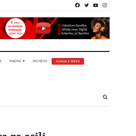
Facebook
Twitter
YouTube
Instagram
A
MADINI
MICHEZO
NUNUA E-PAPER
Tafuta