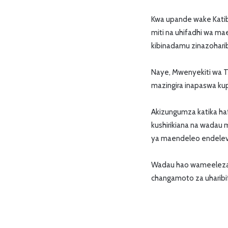
‎Kwa upande wake Kati
miti na uhifadhi wa mae
kibinadamu zinazoharib
‎Naye, Mwenyekiti wa
mazingira inapaswa kupe
‎Akizungumza katika ha
kushirikiana na wadau 
ya maendeleo endelevu
‎Wadau hao wameeleza ku
changamoto za uharibifu 