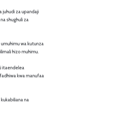
juhudi za upandaji
 na shughuli za
u umuhimu wa kutunza
ilimali hizo muhimu.
i itaendelea
ahifadhiwa kwa manufaa
 kukabiliana na