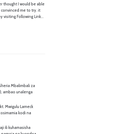
er thought I would be able
convinced me to try. it
by visiting Following Link…
heria Mbalimbali za
2), ambao unalenga
Dkt. Mwigulu Lameck
zosimamia kodi na
i ili kuhamasisha
e, pamoja na kuondoa