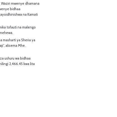
ka Waziri mwenye dhamana
kwenye bidhaa
akayoidhinishwa na Kamati
ika tofauti na malengo
samehewa.
 masharti ya Sheria ya
ji”, alisema Mhe.
eza ushuru wa bidhaa
lingi 2,466.45 kwa lita