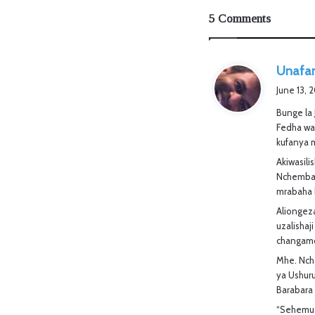
5 Comments
Unafan
June 13, 
Bunge la
Fedha wa
kufanya m
Akiwasil
Nchemba 
mrabaha 
Aliongeza
uzalisha
changamot
Mhe. Nch
ya Ushuru
Barabara
“Sehemu 