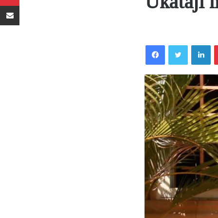
Ukataji 
Sambaza kupitia barua pepe
Facebook
Twitter
LinkedIn