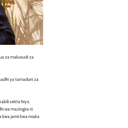
ua za makusudi za
aadhi ya tamaduni za
bili sekta hiyo,
i wa mazingira ni
a kwa jamii kwa miaka