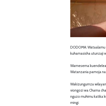
DODOMA: Wataalamu wa 
kuhamasisha utunzaji wa 
‎Wamesema kuendelea k
Watanzania pamoja na 
‎Wakizungumza wilayan
viongozi wa Chama cha
nguzo muhimu katika ku
mingi.