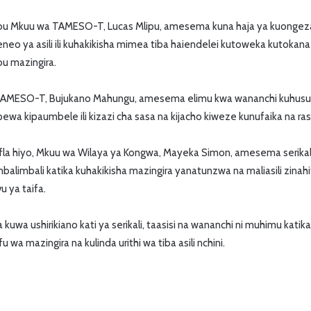
bu Mkuu wa TAMESO-T, Lucas Mlipu, amesema kuna haja ya kuongeza 
neo ya asili ili kuhakikisha mimea tiba haiendelei kutoweka kutokana
u mazingira.
 TAMESO-T, Bujukano Mahungu, amesema elimu kwa wananchi kuhus
wa kipaumbele ili kizazi cha sasa na kijacho kiweze kunufaika na ras
fla hiyo, Mkuu wa Wilaya ya Kongwa, Mayeka Simon, amesema serikal
mbalimbali katika kuhakikisha mazingira yanatunzwa na maliasili zin
 ya taifa.
wa ushirikiano kati ya serikali, taasisi na wananchi ni muhimu katika
wa mazingira na kulinda urithi wa tiba asili nchini.