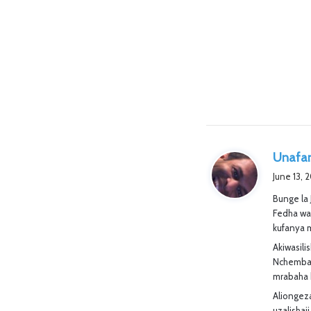
Unafan
June 13, 
Bunge la
Fedha wa
kufanya m
Akiwasil
Nchemba 
mrabaha 
Aliongeza
uzalisha