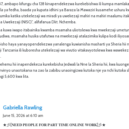
147, ambapo kifungu cha 128 kinapendekezwa kurekebishwa ili kumpa mamla
la ya fedha, baada ya kupata idhini ya Baraza la Mawaziri kusamehe ushuru 
umika katika utekelezaji wa miradi ya uwekezaji mahiri na mahiri maalumu it
ya Uwekezaji (NISC)”, alifafanua Dkt. Nchemba.
sha kuwa iwapo itabainika kwamba msamaha uliotolewa kwa mwekezaji umetum
udiwa, msamaha husika utafutwa na mwekezaji atalazimika kulipa kodi iliyo
isho haya yanayopendekezwa yanalenga kuwianisha masharti ya Sheria hii na
 Tanzania ili kuboresha utekelezaji wa vivutio vitakavyotolewa kwa wawekeza
.
ehemu hii inapendekeza kurekebisha Jedwali la Nne la Sheria hii, kwa kuong
inyo unaotokana na zao la zabibu unaoingizwa kutoka nje ya nchi kutoka shi
ngi 5,600 kwa lita.
s
Gabriella Rawling
a
June 15, 2026 at 6:10 am
y
★彡[𝐍𝐄𝐄𝐃 𝐏𝐄𝐎𝐏𝐋𝐄 𝐅𝐎𝐑 𝐏𝐀𝐑𝐓 𝐓𝐈𝐌𝐄 𝐎𝐍𝐋𝐈𝐍𝐄 𝐖𝐎𝐑𝐊]彡★
s