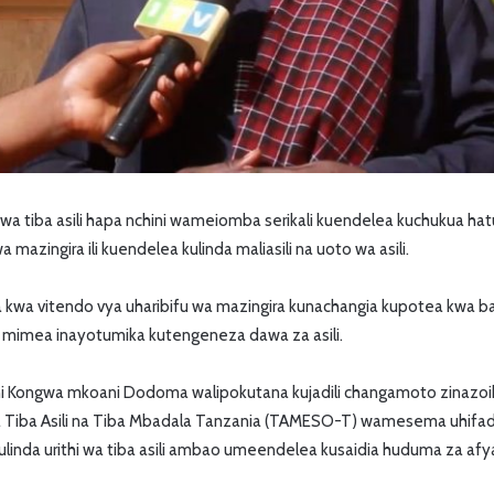
tiba asili hapa nchini wameiomba serikali kuendelea kuchukua hat
mazingira ili kuendelea kulinda maliasili na uoto wa asili.
wa vitendo vya uharibifu wa mazingira kunachangia kupotea kwa b
mimea inayotumika kutengeneza dawa za asili.
i Kongwa mkoani Dodoma walipokutana kujadili changamoto zinazoika
 Tiba Asili na Tiba Mbadala Tanzania (TAMESO-T) wamesema uhifadh
linda urithi wa tiba asili ambao umeendelea kusaidia huduma za afy