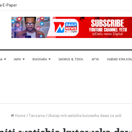
a E-Paper
SA
JAMII
BIASHARA
SAYANSI & TEKN.
AFYA
HABARI KWA KIN
Home
/
Tanzania
/
Ukataji miti watishia kutoweka dawa za asili