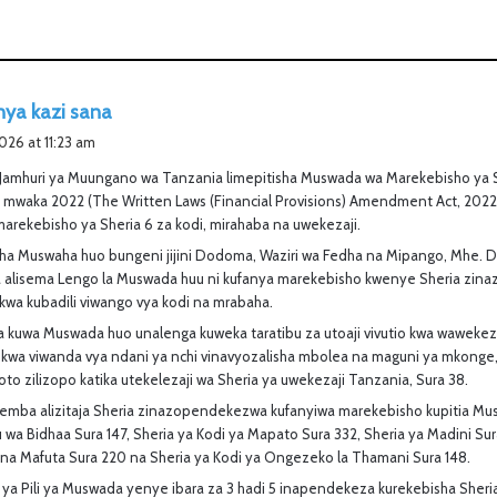
s
ya kazi sana
a
2026 at 11:23 am
y
 Jamhuri ya Muungano wa Tanzania limepitisha Muswada wa Marekebisho ya S
s
 mwaka 2022 (The Written Laws (Financial Provisions) Amendment Act, 202
:
arekebisho ya Sheria 6 za kodi, mirahaba na uwekezaji.
isha Muswaha huo bungeni jijini Dodoma, Waziri wa Fedha na Mipango, Mhe. 
alisema Lengo la Muswada huu ni kufanya marekebisho kwenye Sheria zina
kwa kubadili viwango vya kodi na mrabaha.
 kuwa Muswada huo unalenga kuweka taratibu za utoaji vivutio kwa wawekezaj
ji kwa viwanda vya ndani ya nchi vinavyozalisha mbolea na maguni ya mkong
o zilizopo katika utekelezaji wa Sheria ya uwekezaji Tanzania, Sura 38.
emba alizitaja Sheria zinazopendekezwa kufanyiwa marekebisho kupitia Mus
 wa Bidhaa Sura 147, Sheria ya Kodi ya Mapato Sura 332, Sheria ya Madini Sur
 na Mafuta Sura 220 na Sheria ya Kodi ya Ongezeko la Thamani Sura 148.
ya Pili ya Muswada yenye ibara za 3 hadi 5 inapendekeza kurekebisha Sheria