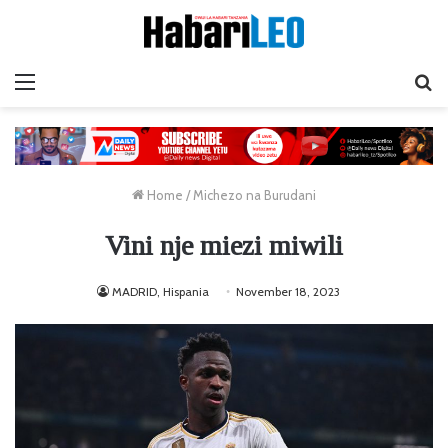
Menu
Ta
Home
/
Michezo na Burudani
Vini nje miezi miwili
MADRID, Hispania
November 18, 2023