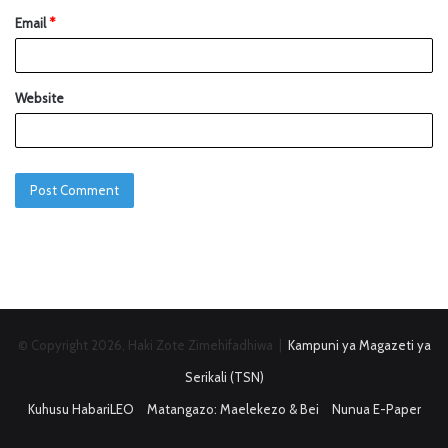
Email
*
Website
© Copyright 2026, Haki Zote Zimehifadhiwa |
Kampuni ya Magazeti ya
Serikali (TSN)
Kuhusu HabariLEO
Matangazo: Maelekezo & Bei
Nunua E-Paper