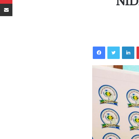
NID
Sambaza kupitia barua pepe
Facebook
Twitter
LinkedIn