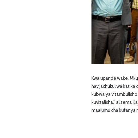
Kwa upande wake, Mkur
havijachukuliwa katika 
kubwa ya vitambulisho 
kuvizalisha,” alisema 
maalumu cha kufanya m