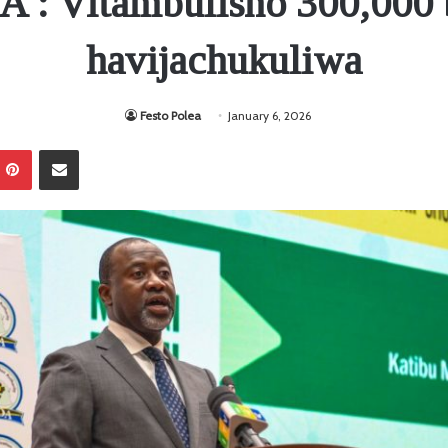
A : Vitambulisho 300,000 
havijachukuliwa
Festo Polea
January 6, 2026
Pinterest
Sambaza kupitia barua pepe