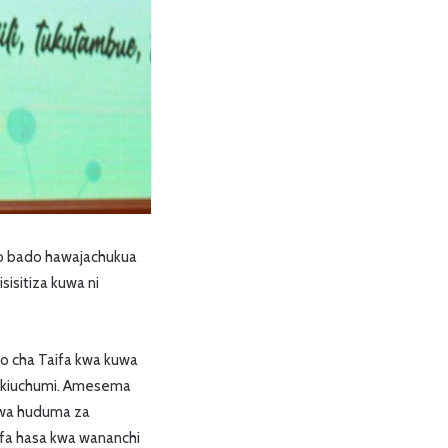
o bado hawajachukua
sisitiza kuwa ni
ho cha Taifa kwa kuwa
na kiuchumi. Amesema
 wa huduma za
rifa hasa kwa wananchi