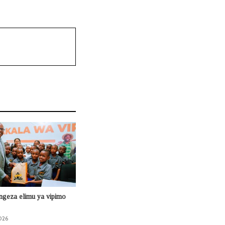
ongeza elimu ya vipimo
026