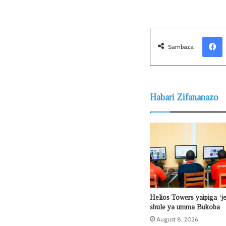
Facebook
Sambaza
Habari Zifananazo
Helios Towers yaipiga ‘j
shule ya umma Bukoba
August 8, 2026