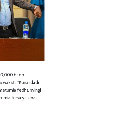
300,000 bado
a wakati. “Kuna idadi
imetumia fedha nyingi
umia fursa ya kibali