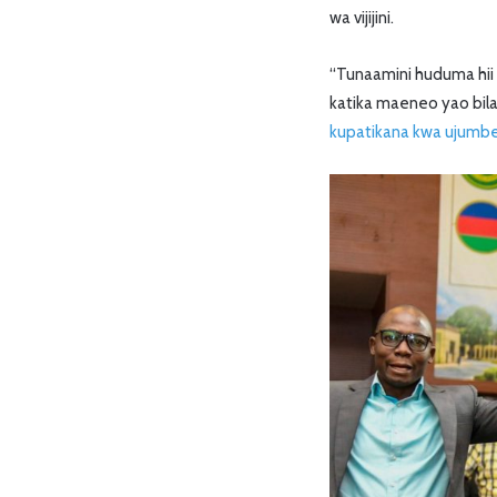
wa vijijini.
“Tunaamini huduma hii i
katika maeneo yao bila 
kupatikana kwa ujumb