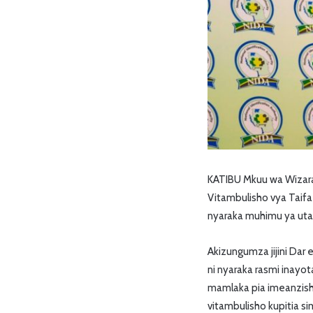
KATIBU Mkuu wa Wizar
Vitambulisho vya Taifa (
nyaraka muhimu ya uta
Akizungumza jijini Dar
ni nyaraka rasmi inayo
mamlaka pia imeanzis
vitambulisho kupitia si