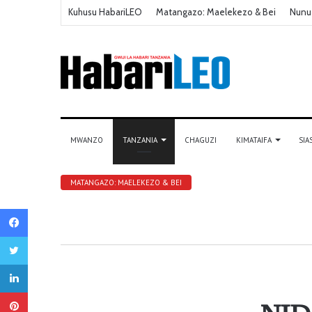
Kuhusu HabariLEO
Matangazo: Maelekezo & Bei
Nunu
MWANZO
TANZANIA
CHAGUZI
KIMATAIFA
SIA
MATANGAZO: MAELEKEZO & BEI
Facebook
Twitter
LinkedIn
Pinterest