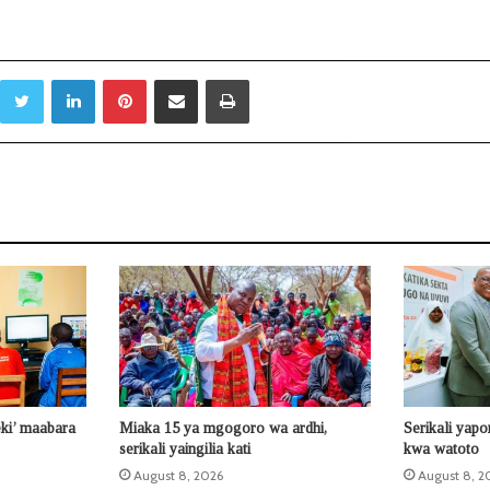
Twitter
LinkedIn
Pinterest
Sambaza kupitia barua pepe
Print
eki’ maabara
Miaka 15 ya mgogoro wa ardhi,
Serikali yap
serikali yaingilia kati
kwa watoto
August 8, 2026
August 8, 2