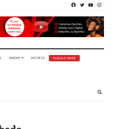
Facebook
Twitter
YouTube
Instagram
A
MADINI
MICHEZO
NUNUA E-PAPER
Tafuta