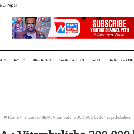
a E-Paper
SA
JAMII
BIASHARA
SAYANSI & TEKN.
AFYA
HABARI KWA KIN
Home
/
Tanzania
/
NIDA : Vitambulisho 300,000 bado havijachukuliwa