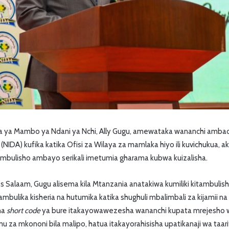
a ya Mambo ya Ndani ya Nchi, Ally Gugu, amewataka wananchi amba
NIDA) kufika katika Ofisi za Wilaya za mamlaka hiyo ili kuvichukua, aki
mbulisho ambayo serikali imetumia gharama kubwa kuizalisha.
 es Salaam, Gugu alisema kila Mtanzania anatakiwa kumiliki kitambulis
tambulika kisheria na hutumika katika shughuli mbalimbali za kijamii 
ha
short code
ya bure itakayowawezesha wananchi kupata mrejesho
mu za mkononi bila malipo, hatua itakayorahisisha upatikanaji wa taa