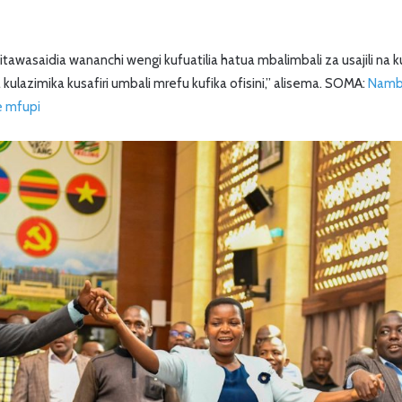
tawasaidia wananchi wengi kufuatilia hatua mbalimbali za usajili na k
kulazimika kusafiri umbali mrefu kufika ofisini,” alisema. SOMA:
Namba
e mfupi