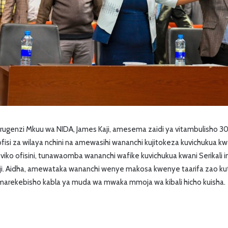
ugenzi Mkuu wa NIDA, James Kaji, amesema zaidi ya vitambulisho 
ofisi za wilaya nchini na amewasihi wananchi kujitokeza kuvichukua kw
viko ofisini, tunawaomba wananchi wafike kuvichukua kwani Serikali 
Kaji. Aidha, amewataka wananchi wenye makosa kwenye taarifa zao kut
arekebisho kabla ya muda wa mwaka mmoja wa kibali hicho kuisha.