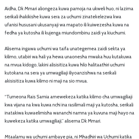
Aidha, Dk Mmari aliongeza kuwa pamoja na ukweli huo, ni lazima
serikali ihakikishe kuwa sera za uchumi zinatekelezwa kwa
ufanisi hususani ukusanyaji wa mapato ili kuiwezesha kuwa na
fedha ya kutosha ili kujenga miundombinu zaidi ya kiuchumi.
Alisema ingawa uchumi wa taifa unategemea zaidi sekta ya
kilimo, utabiri wa hali ya hewa unaonesha mwaka huu kutakuwa
na mvua kidogo, lakini alisisitiza kuwa hilo halitaathiri uchumi
kutokana na sera ya umwagiliaji iliyoanzishwa na serikali
akisisitiza kuwa kilimo ni maji na sio mvua.
“Tumeona Rais Samia amewekeza katika kilimo cha umwagiliaji
kwa vijana na kwa kuwa nchi ina rasilimali maji ya kutosha, serikali
inatakiwa kuwaelimisha wananchi namna ya kuvuna maji hayo na
kuwekeza katika umwagiliaji,” alisema Dk Mmari.
Mtaalamu wa uchumi ambaye pia, ni Mhadhiri wa Uchumi katika