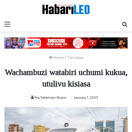
Menu
Ta
Home
/
Tanzania
Wachambuzi watabiri uchumi kukua,
utulivu kisiasa
Na Selemani Nzaro
January 1, 2025