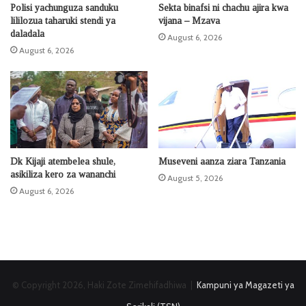
Polisi yachunguza sanduku
Sekta binafsi ni chachu ajira kwa
lililozua taharuki stendi ya
vijana – Mzava
daladala
August 6, 2026
August 6, 2026
Dk Kijaji atembelea shule,
Museveni aanza ziara Tanzania
asikiliza kero za wananchi
August 5, 2026
August 6, 2026
© Copyright 2026, Haki Zote Zimehifadhiwa |
Kampuni ya Magazeti ya