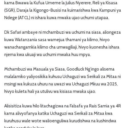
kama Bwawa la Kufua Umeme la Julius Nyerere, Reli ya Kisasa
(SGR), Daraja la Kigongo-Busisi na kuimarishwa kwa Kampuni ya
Ndege (ATCL) ni ishara kuwa mwaka ujao uchumi utapaa.
Dk Safari ambaye ni mchambuzi wa uchumi na siasa, aliongeza
kuwa Watanzania sasa wamejua thamani ya kilimo, hivyo
wanachangamkia kilimo cha umwagiliaji, hivyo kuonesha ishara
njema kwa ukuaji wa uchumi mwaka huu mpya.
Mchambuzi wa Masuala ya Siasa, Goodluck Ng’ingo alisema
malalamiko yaliyosikika kuhusu Uchaguzi wa Serikali za Mitaa ni
msingi wa kukuza uhuru na uwazi wa Uchaguzi Mkuu wa 2025,
hivyo kuleta hali ya utulivu wa kisiasa mwaka ujao.
Alisisitiza kuwa hilo litachagizwa na Falsafa ya Rais Samia ya 4R
kama alivyofanya katika Uchaguzi wa Serikali za Mitaa kwa
kuruhusu wale wote walioenguliwa kurudishwa na kushindwa