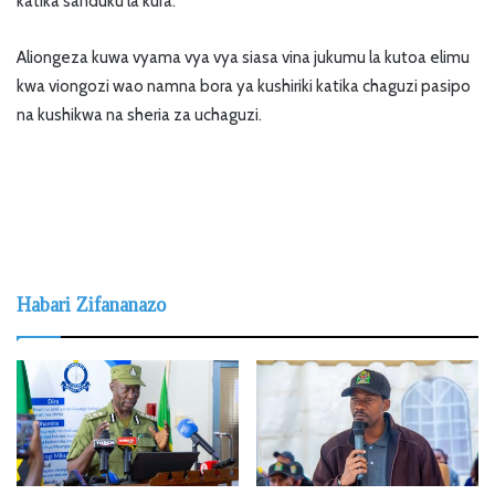
katika sanduku la kura.
Aliongeza kuwa vyama vya vya siasa vina jukumu la kutoa elimu
kwa viongozi wao namna bora ya kushiriki katika chaguzi pasipo
na kushikwa na sheria za uchaguzi.
Habari Zifananazo