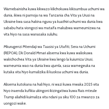
Wamebainisha kuwa kikwazo kilichokuwa kikisumbua uchumi wa
dunia, ikiwa ni pamoja na wa Tanzania cha Vita ya Urusi na
Ukraine kwa sasa hakina nguvu ya kuathiri uchumi wa dunia kwa
sababu hata viongozi wa mataifa makubwa wameumizwa na
vita hiyo na sasa wanasaka suluhu.
Mkurugenzi Mtendaji wa Taasisi ya Utafiti, Sera na Uchumi
(REPOA), Dk Donald Mmari alisema kwa kuwa waliokuwa
wakichochea Vita ya Ukraine kwa lengo la kuiumiza Urusi,
wameumia wao na dunia kwa ujumla, sasa wamegeuka na
kutaka vita hiyo kumalizika ili kuokoa uchumi wa dunia.
Alisema kutokana na hali hiyo, ni wazi kuwa mwaka 2025 vita
hiyo inaenda kufikia ukingoni ikizingatiwa kuwa Rais mteule
Trump aliahidi kuimaliza vita ndani ya siku 100 za mwanzo za
uongozi wake.