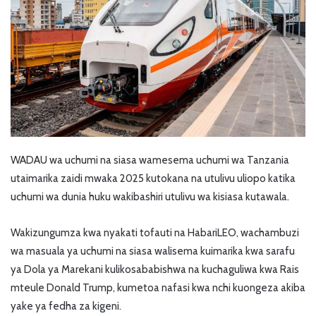
WADAU wa uchumi na siasa wamesema uchumi wa Tanzania
utaimarika zaidi mwaka 2025 kutokana na utulivu uliopo katika
uchumi wa dunia huku wakibashiri utulivu wa kisiasa kutawala.
Wakizungumza kwa nyakati tofauti na HabariLEO, wachambuzi
wa masuala ya uchumi na siasa walisema kuimarika kwa sarafu
ya Dola ya Marekani kulikosababishwa na kuchaguliwa kwa Rais
mteule Donald Trump, kumetoa nafasi kwa nchi kuongeza akiba
yake ya fedha za kigeni.