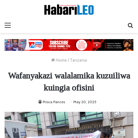
Menu
Ta
Home
/
Tanzania
Wafanyakazi walalamika kuzuiliwa
kuingia ofisini
Prisca Pances
May 20, 2025