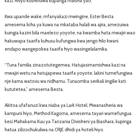
kazi, hivyo kushindwa kupanga maisha yao.
Kwa upande wake, mfanyakazi mwingine, Ester Besta
amesema licha ya kuwa na mkataba halali wa ajira, amezuiwa
kuingia kazini bila maelezo yoyote, na kwamba hata mwajiri wao
hakuwapa taarifa kuhusu kufungwa kwa jengo hilo kwani
endapo wangepokea taarifa hiyo wasingelalamika.
“Tuna familia zinazotutegemea. Hatujasimamishwa kazi na
mwajiri wetu na hatujapewa taarifa yoyote, lakini tumefungiwa
nje kama watovu wa nidhamu. Tunaomba serikali iingilie kati
kututetea,” amesema Besta.
Akitoa ufafanuzi kwa niaba ya Lark Hotel, Mwanasheria wa
kampuni hiyo, Method Kagoma, amesema tayari wamefungua
kesi Mahakama Kuu ya Tanzania Divisheni ya Biashara, kupinga
hatua zilizochukuliwa na CRJE dhidi ya hoteli hiyo.