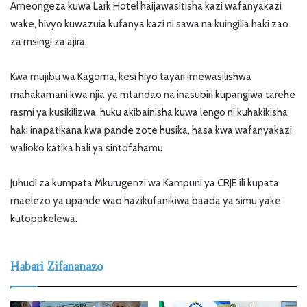
Ameongeza kuwa Lark Hotel haijawasitisha kazi wafanyakazi
wake, hivyo kuwazuia kufanya kazi ni sawa na kuingilia haki zao
za msingi za ajira.
Kwa mujibu wa Kagoma, kesi hiyo tayari imewasilishwa
mahakamani kwa njia ya mtandao na inasubiri kupangiwa tarehe
rasmi ya kusikilizwa, huku akibainisha kuwa lengo ni kuhakikisha
haki inapatikana kwa pande zote husika, hasa kwa wafanyakazi
walioko katika hali ya sintofahamu.
Juhudi za kumpata Mkurugenzi wa Kampuni ya CRJE ili kupata
maelezo ya upande wao hazikufanikiwa baada ya simu yake
kutopokelewa.
Habari Zifananazo