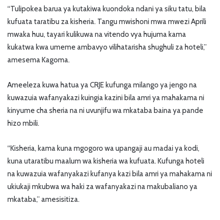
“Tulipokea barua ya kutakiwa kuondoka ndani ya siku tatu, bila
kufuata taratibu za kisheria. Tangu mwishoni mwa mwezi Aprili
mwaka huu, tayari kulikuwa na vitendo vya hujuma kama
kukatwa kwa umeme ambavyo vilihatarisha shughuli za hoteli,”
amesema Kagoma.
Ameeleza kuwa hatua ya CRJE kufunga milango ya jengo na
kuwazuia wafanyakazi kuingia kazini bila amri ya mahakama ni
kinyume cha sheria na ni uvunjifu wa mkataba baina ya pande
hizo mbili.
“Kisheria, kama kuna mgogoro wa upangaji au madai ya kodi,
kuna utaratibu maalum wa kisheria wa kufuata. Kufunga hoteli
na kuwazuia wafanyakazi kufanya kazi bila amri ya mahakama ni
ukiukaji mkubwa wa haki za wafanyakazi na makubaliano ya
mkataba,” amesisitiza.