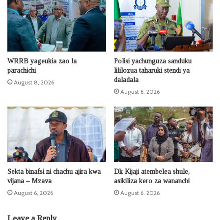
WRRB yageukia zao la
Polisi yachunguza sanduku
parachichi
lililozua taharuki stendi ya
daladala
August 8, 2026
August 6, 2026
Sekta binafsi ni chachu ajira kwa
Dk Kijaji atembelea shule,
vijana – Mzava
asikiliza kero za wananchi
August 6, 2026
August 6, 2026
Leave a Reply