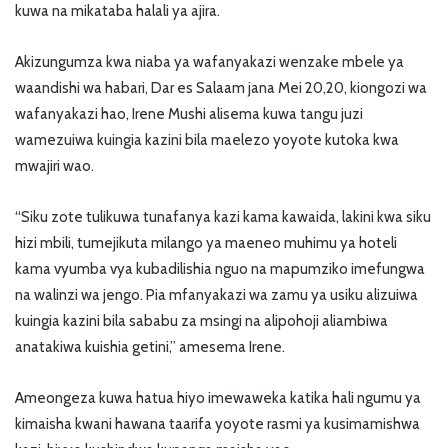
kuwa na mikataba halali ya ajira.
Akizungumza kwa niaba ya wafanyakazi wenzake mbele ya
waandishi wa habari, Dar es Salaam jana Mei 20,20, kiongozi wa
wafanyakazi hao, Irene Mushi alisema kuwa tangu juzi
wamezuiwa kuingia kazini bila maelezo yoyote kutoka kwa
mwajiri wao.
“Siku zote tulikuwa tunafanya kazi kama kawaida, lakini kwa siku
hizi mbili, tumejikuta milango ya maeneo muhimu ya hoteli
kama vyumba vya kubadilishia nguo na mapumziko imefungwa
na walinzi wa jengo. Pia mfanyakazi wa zamu ya usiku alizuiwa
kuingia kazini bila sababu za msingi na alipohoji aliambiwa
anatakiwa kuishia getini,” amesema Irene.
Ameongeza kuwa hatua hiyo imewaweka katika hali ngumu ya
kimaisha kwani hawana taarifa yoyote rasmi ya kusimamishwa