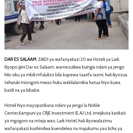
DAR ES SALAAM
: ZAIDI ya wafanyakazi 20 wa Hoteli ya Lark,
iliyopo jijini Dar es Salaam, wamezuiliwa kuingia ndani ya jengo
hilo siku ya mbili mfululizo bila kupewa taarifa rasmi, hali iliyozua
taharuki miongoni mwao huku wakilalamikia hatua hiyo kuwa
batili na ya kibabe.
Hoteli hiyo inayopatikana ndani ya jengo la Noble
Center,Kampuni ya CRJE Investment (E.A) Ltd, imejikuta katikati
ya mgogoro na mteja wao, Lark Hotel, hali iliyowalazimu
wafanyakazi kushindwa kuendelea na majukumu yao licha ya