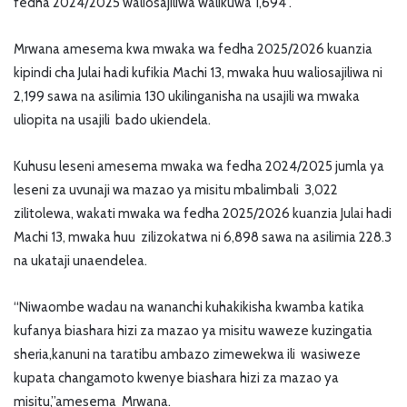
fedha 2024/2025 waliosajiliwa walikuwa 1,694 .
Mrwana amesema kwa mwaka wa fedha 2025/2026 kuanzia
kipindi cha Julai hadi kufikia Machi 13, mwaka huu waliosajiliwa ni
2,199 sawa na asilimia 130 ukilinganisha na usajili wa mwaka
uliopita na usajili bado ukiendela.
Kuhusu leseni amesema mwaka wa fedha 2024/2025 jumla ya
leseni za uvunaji wa mazao ya misitu mbalimbali 3,022
zilitolewa, wakati mwaka wa fedha 2025/2026 kuanzia Julai hadi
Machi 13, mwaka huu zilizokatwa ni 6,898 sawa na asilimia 228.3
na ukataji unaendelea.
“Niwaombe wadau na wananchi kuhakikisha kwamba katika
kufanya biashara hizi za mazao ya misitu waweze kuzingatia
sheria,kanuni na taratibu ambazo zimewekwa ili wasiweze
kupata changamoto kwenye biashara hizi za mazao ya
misitu,”amesema Mrwana.