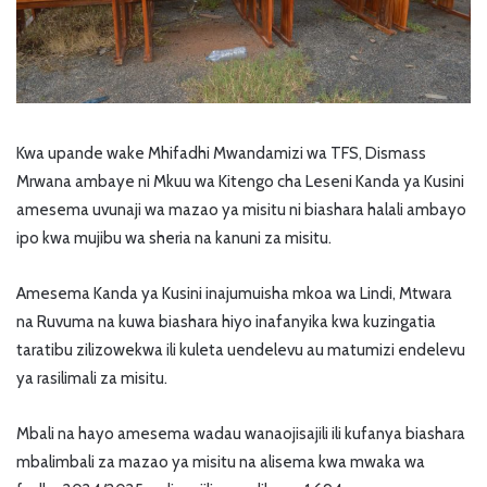
Kwa upande wake Mhifadhi Mwandamizi wa TFS, Dismass
Mrwana ambaye ni Mkuu wa Kitengo cha Leseni Kanda ya Kusini
amesema uvunaji wa mazao ya misitu ni biashara halali ambayo
ipo kwa mujibu wa sheria na kanuni za misitu.
Amesema Kanda ya Kusini inajumuisha mkoa wa Lindi, Mtwara
na Ruvuma na kuwa biashara hiyo inafanyika kwa kuzingatia
taratibu zilizowekwa ili kuleta uendelevu au matumizi endelevu
ya rasilimali za misitu.
Mbali na hayo amesema wadau wanaojisajili ili kufanya biashara
mbalimbali za mazao ya misitu na alisema kwa mwaka wa