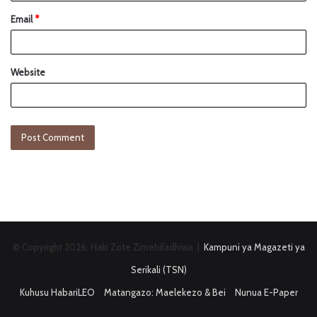
Email
*
Website
© Copyright 2026, Haki Zote Zimehifadhiwa |
Kampuni ya Magazeti ya
Serikali (TSN)
Kuhusu HabariLEO
Matangazo: Maelekezo & Bei
Nunua E-Paper