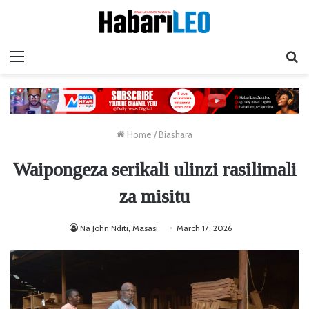
Menu
Ta
Home
/
Biashara
Waipongeza serikali ulinzi rasilimali
za misitu
Na John Nditi, Masasi
March 17, 2026