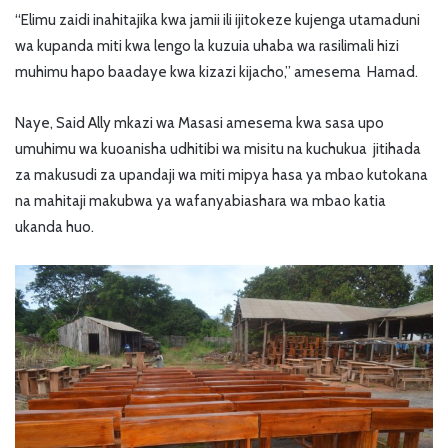
“Elimu zaidi inahitajika kwa jamii ili ijitokeze kujenga utamaduni
wa kupanda miti kwa lengo la kuzuia uhaba wa rasilimali hizi
muhimu hapo baadaye kwa kizazi kijacho,” amesema Hamad.
Naye, Said Ally mkazi wa Masasi amesema kwa sasa upo
umuhimu wa kuoanisha udhitibi wa misitu na kuchukua jitihada
za makusudi za upandaji wa miti mipya hasa ya mbao kutokana
na mahitaji makubwa ya wafanyabiashara wa mbao katia
ukanda huo.