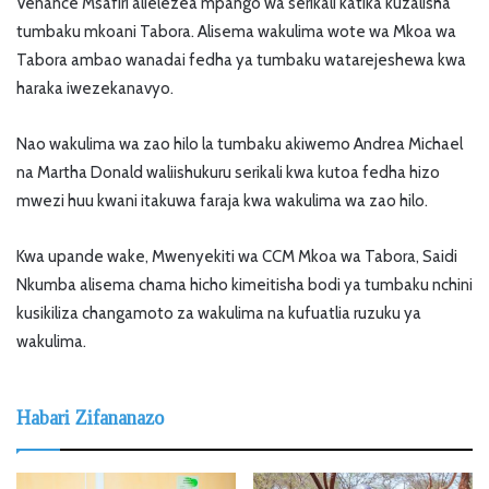
Venance Msafiri alielezea mpango wa serikali katika kuzalisha
tumbaku mkoani Tabora. Alisema wakulima wote wa Mkoa wa
Tabora ambao wanadai fedha ya tumbaku watarejeshewa kwa
haraka iwezekanavyo.
Nao wakulima wa zao hilo la tumbaku akiwemo Andrea Michael
na Martha Donald waliishukuru serikali kwa kutoa fedha hizo
mwezi huu kwani itakuwa faraja kwa wakulima wa zao hilo.
Kwa upande wake, Mwenyekiti wa CCM Mkoa wa Tabora, Saidi
Nkumba alisema chama hicho kimeitisha bodi ya tumbaku nchini
kusikiliza changamoto za wakulima na kufuatlia ruzuku ya
wakulima.
Habari Zifananazo