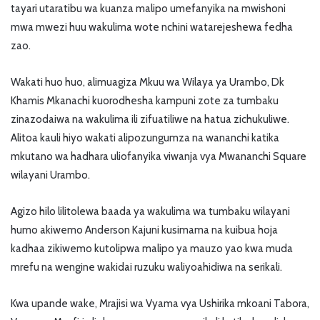
tayari utaratibu wa kuanza malipo umefanyika na mwishoni
mwa mwezi huu wakulima wote nchini watarejeshewa fedha
zao.
Wakati huo huo, alimuagiza Mkuu wa Wilaya ya Urambo, Dk
Khamis Mkanachi kuorodhesha kampuni zote za tumbaku
zinazodaiwa na wakulima ili zifuatiliwe na hatua zichukuliwe.
Alitoa kauli hiyo wakati alipozungumza na wananchi katika
mkutano wa hadhara uliofanyika viwanja vya Mwananchi Square
wilayani Urambo.
Agizo hilo lilitolewa baada ya wakulima wa tumbaku wilayani
humo akiwemo Anderson Kajuni kusimama na kuibua hoja
kadhaa zikiwemo kutolipwa malipo ya mauzo yao kwa muda
mrefu na wengine wakidai ruzuku waliyoahidiwa na serikali.
Kwa upande wake, Mrajisi wa Vyama vya Ushirika mkoani Tabora,