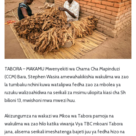
TABORA – MAKAMU Mwenyekiti wa Chama Cha Mapinduzi
(CCM) Bara, Stephen Wasira amewahakikishia wakulima wa zao
la tumbaku nchini kuwa watalipwa fedha zao za mbolea ya
ruzuku walizoahidiwa na serikali za msimu uliopita kiasi cha Sh
bilioni 13, mwishoni mwa mwezi huu.
Akizungumza na wakazi wa Mkoa wa Tabora pamoja na
wakulima wa zao hilo katika viwanja Vya TBC mkoani Tabora
jana, alisema serikali imeshatenga bajeti juu ya fedha hizo na