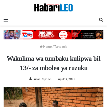
Menu
Ta
Home
/
Tanzania
Wakulima wa tumbaku kulipwa bil
13/- za mbolea ya ruzuku
Lucas Raphael
April 19, 2025