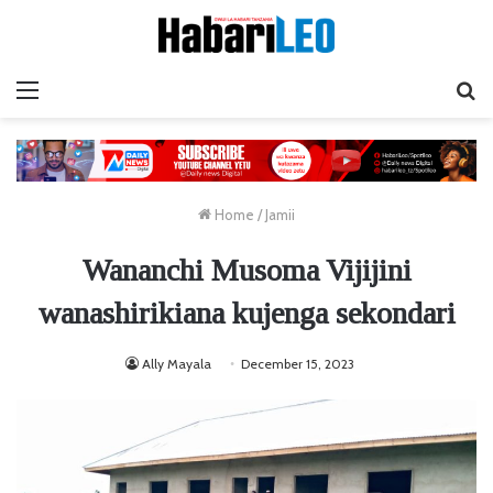
Menu
Ta
Home
/
Jamii
Wananchi Musoma Vijijini
wanashirikiana kujenga sekondari
Ally Mayala
December 15, 2023