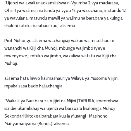
“Ujenzi wa awali unaokamilishwa ni Vyumba 2 vya madarasa,
Ofisi 1 ya walimu, matundu ya vyoo 12 ya wasichana, matundu 12
ya wavulana, matundu mawili ya walimu na barabara ya kuingia
shuleni kutoka barabara kuu,” alisema.
Prof Muhongo alisema wachangiaji wakuu wa mradi huo ni
wananchi wa Kijiji cha Muhoji, mbunge wa jimbo (yeye
mwenyewe), mfuko wa jimbo, wazaliwa watatu wa Kijiji cha
Muhoji.
alisema hata hivyo halimashauri ya Wilaya ya Musoma Vijijini
mpaka sasa bado haijachangia.
“Wakala ya Barabara za Vijijini na Mijini (TARURA) imeombwa
isaidie ukamilishaji wa ujenzi wa barabara linaloingia Muhoji
Sekondari likitokea barabara kuu la Murangi- Masinono-
Manyamanyama (Bunda).”alisema.