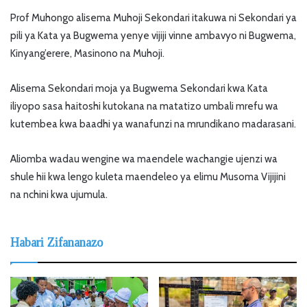
Prof Muhongo alisema Muhoji Sekondari itakuwa ni Sekondari ya
pili ya Kata ya Bugwema yenye vijiji vinne ambavyo ni Bugwema,
Kinyang’erere, Masinono na Muhoji.
Alisema Sekondari moja ya Bugwema Sekondari kwa Kata
iliyopo sasa haitoshi kutokana na matatizo umbali mrefu wa
kutembea kwa baadhi ya wanafunzi na mrundikano madarasani.
Aliomba wadau wengine wa maendele wachangie ujenzi wa
shule hii kwa lengo kuleta maendeleo ya elimu Musoma Vijijini
na nchini kwa ujumula.
Habari Zifananazo