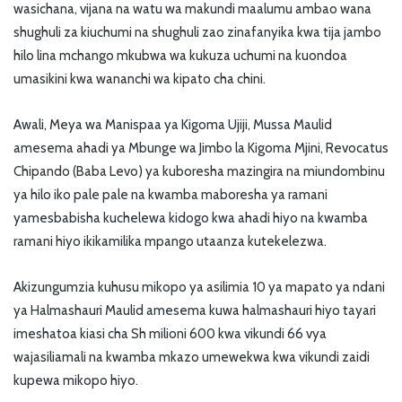
wasichana, vijana na watu wa makundi maalumu ambao wana
shughuli za kiuchumi na shughuli zao zinafanyika kwa tija jambo
hilo lina mchango mkubwa wa kukuza uchumi na kuondoa
umasikini kwa wananchi wa kipato cha chini.
Awali, Meya wa Manispaa ya Kigoma Ujiji, Mussa Maulid
amesema ahadi ya Mbunge wa Jimbo la Kigoma Mjini, Revocatus
Chipando (Baba Levo) ya kuboresha mazingira na miundombinu
ya hilo iko pale pale na kwamba maboresha ya ramani
yamesbabisha kuchelewa kidogo kwa ahadi hiyo na kwamba
ramani hiyo ikikamilika mpango utaanza kutekelezwa.
Akizungumzia kuhusu mikopo ya asilimia 10 ya mapato ya ndani
ya Halmashauri Maulid amesema kuwa halmashauri hiyo tayari
imeshatoa kiasi cha Sh milioni 600 kwa vikundi 66 vya
wajasiliamali na kwamba mkazo umewekwa kwa vikundi zaidi
kupewa mikopo hiyo.