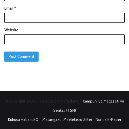
Email
*
Website
© Copyright 2026, Haki Zote Zimehifadhiwa |
Kampuni ya Magazeti ya
Serikali (TSN)
Kuhusu HabariLEO
Matangazo: Maelekezo & Bei
Nunua E-Paper