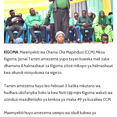
KIGOMA
: Mwenyekiti wa Chama Cha Mapinduzi (CCM) Mkoa
Kigoma, Jamal Tamim amesema yupo tayari kuweka mali zake
dhamana ili halmashauri za Kigoma zitoe mikopo ya halmashauri
kwa vikundi visivyokuwa na vigezo.
Tamim amesema hayo leo Februari 3, katika mkutano wa
hadhara uliofanyika Soko la kwa Noti Ujiji mjini Kigoma wakati wa
uzinduzi maadhimisho ya kimkoa ya miaka 49 ya kuzaliwa CCM.
Mwenyekiti huyo amesema uwepo wa idadi kubwa ya