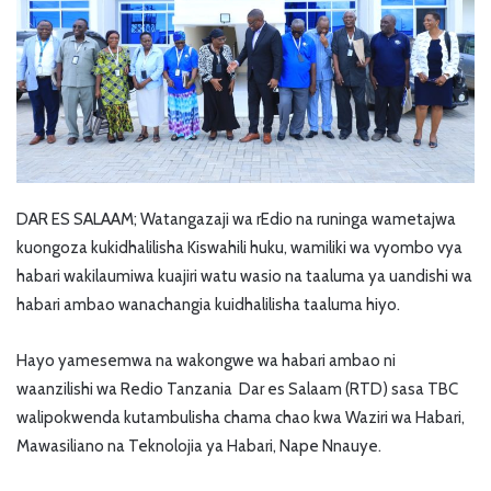
DAR ES SALAAM; Watangazaji wa rEdio na runinga wametajwa
kuongoza kukidhalilisha Kiswahili huku, wamiliki wa vyombo vya
habari wakilaumiwa kuajiri watu wasio na taaluma ya uandishi wa
habari ambao wanachangia kuidhalilisha taaluma hiyo.
Hayo yamesemwa na wakongwe wa habari ambao ni
waanzilishi wa Redio Tanzania Dar es Salaam (RTD) sasa TBC
walipokwenda kutambulisha chama chao kwa Waziri wa Habari,
Mawasiliano na Teknolojia ya Habari, Nape Nnauye.