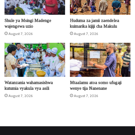
Shule ya Msingi Madenge
Huduma za jamii zaendelea
wajengewa uzio
kuimarika kijiji cha Makulu
August 7, 2026
August 7, 2026
Watanzania wahamasishwa
Mtaalamu atoa somo ufugaji
kutumia vyakula vya asili
wenye tija Nanenane
August 7, 2026
August 7, 2026