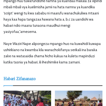
mpango huu tuwafundishe namna ya kuandaa makala za vipindi
mbali mbali vya kuelimisha jamii na hata namna ya kuandika
‘script’ wengi tu kwa sababu ni maarufu wanachukuliwa mtaani
haya kaa hapa tangazaa hawana hata a, b,c za uandishi wa
habari ndio maana tunaona maudhui mengi
yasiyofaa,”amesema.
Naye Waziri Nape alipongeza mpango huo na kuwahidi kuwapa
ushirikiano na kwamba kila wanachokifanya serikali ina baraka
zake na watasaidia chama hicho kukua na kuleta mapinduzi
katika tasnia ya habari, ili iheshimike kama zamani.
Habari Zifananazo