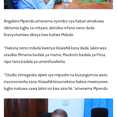
Angalieni Mpendu amesema vyombo vya habari vimekuwa
vikitumia lugha za mitaani, akitolea mfano neno dada
linavyotumiwa vibaya kwa kuitwa Mdada.
“Hakuna neno mdada kwenye Kiswahili kuna dada, lakini wao
utasikia Mmama badala ya mama, Maokoto badala ya Pesa,
nipe tano badala ya umenifurahisha.
“Studio zimegeuka vijiwe vya mipasho na kuzungumzia watu
inasononesha sana, Kiswahili kinaonekana hakina mwenyewe,
lugha inakuwa sawa lakini sio kwa aina hii, ”amesema Mpendu.