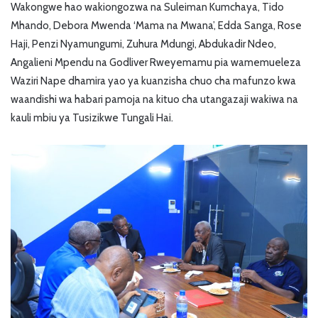
Wakongwe hao wakiongozwa na Suleiman Kumchaya, Tido
Mhando, Debora Mwenda ‘Mama na Mwana’, Edda Sanga, Rose
Haji, Penzi Nyamungumi, Zuhura Mdungi, Abdukadir Ndeo,
Angalieni Mpendu na Godliver Rweyemamu pia wamemueleza
Waziri Nape dhamira yao ya kuanzisha chuo cha mafunzo kwa
waandishi wa habari pamoja na kituo cha utangazaji wakiwa na
kauli mbiu ya Tusizikwe Tungali Hai.