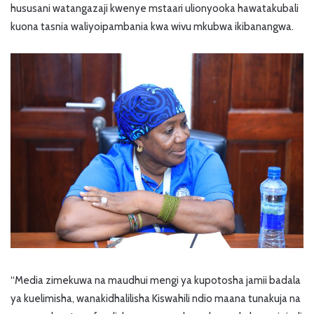
hususani watangazaji kwenye mstaari ulionyooka hawatakubali
kuona tasnia waliyoipambania kwa wivu mkubwa ikibanangwa.
“Media zimekuwa na maudhui mengi ya kupotosha jamii badala
ya kuelimisha, wanakidhalilisha Kiswahili ndio maana tunakuja na