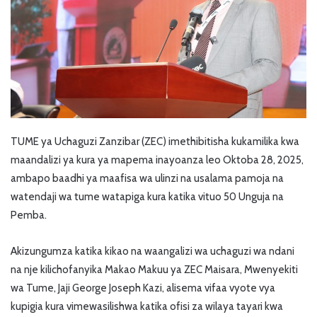
TUME ya Uchaguzi Zanzibar (ZEC) imethibitisha kukamilika kwa
maandalizi ya kura ya mapema inayoanza leo Oktoba 28, 2025,
ambapo baadhi ya maafisa wa ulinzi na usalama pamoja na
watendaji wa tume watapiga kura katika vituo 50 Unguja na
Pemba.
Akizungumza katika kikao na waangalizi wa uchaguzi wa ndani
na nje kilichofanyika Makao Makuu ya ZEC Maisara, Mwenyekiti
wa Tume, Jaji George Joseph Kazi, alisema vifaa vyote vya
kupigia kura vimewasilishwa katika ofisi za wilaya tayari kwa