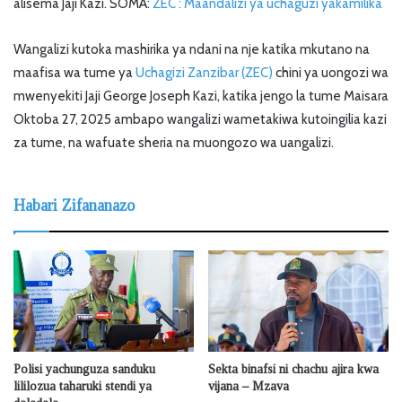
alisema Jaji Kazi. SOMA:
ZEC : Maandalizi ya uchaguzi yakamilika
Wangalizi kutoka mashirika ya ndani na nje katika mkutano na
maafisa wa tume ya
Uchagizi Zanzibar (ZEC)
chini ya uongozi wa
mwenyekiti Jaji George Joseph Kazi, katika jengo la tume Maisara
Oktoba 27, 2025 ambapo wangalizi wametakiwa kutoingilia kazi
za tume, na wafuate sheria na muongozo wa uangalizi.
Habari Zifananazo
Polisi yachunguza sanduku
Sekta binafsi ni chachu ajira kwa
lililozua taharuki stendi ya
vijana – Mzava