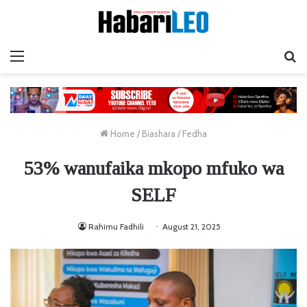
Menu
Ta
Home
/
Biashara
/
Fedha
53% wanufaika mkopo mfuko wa
SELF
Rahimu Fadhili
August 21, 2025