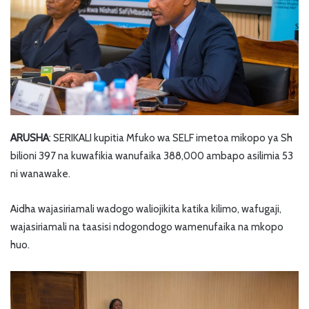
ARUSHA
: SERIKALI kupitia Mfuko wa SELF imetoa mikopo ya Sh
bilioni 397 na kuwafikia wanufaika 388,000 ambapo asilimia 53
ni wanawake.
Aidha wajasiriamali wadogo waliojikita katika kilimo, wafugaji,
wajasiriamali na taasisi ndogondogo wamenufaika na mkopo
huo.