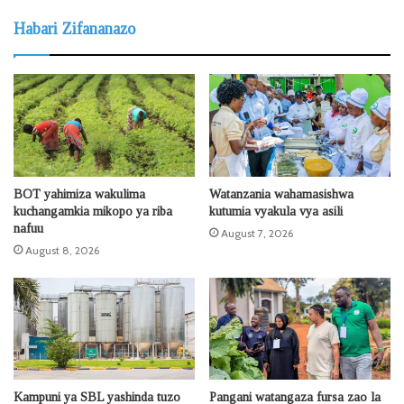
Habari Zifananazo
BOT yahimiza wakulima
Watanzania wahamasishwa
kuchangamkia mikopo ya riba
kutumia vyakula vya asili
nafuu
August 7, 2026
August 8, 2026
Kampuni ya SBL yashinda tuzo
Pangani watangaza fursa zao la