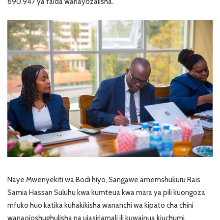
690.947 ya faida wanayozalisha.
Naye Mwenyekiti wa Bodi hiyo, Sangawe amemshukuru Rais
Samia Hassan Suluhu kwa kumteua kwa mara ya pili kuongoza
mfuko huo katika kuhakikisha wananchi wa kipato cha chini
wanaojoshughulisha na ujasiriamali ili kuwainua kiuchumi.