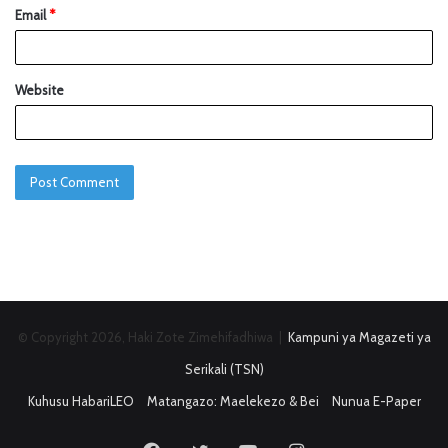
Email
*
Website
© Copyright 2026, Haki Zote Zimehifadhiwa |
Kampuni ya Magazeti ya
Serikali (TSN)
Kuhusu HabariLEO
Matangazo: Maelekezo & Bei
Nunua E-Paper