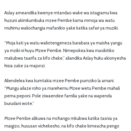
Aslay ameandika kwenye mtandao wake wa istagramu kwa
huzuni akimkumbuka mzee Pembe kama mmoja wa watu
muhimu waliochangia mafanikio yake katika safari ya muziki.
“Moja kati ya watu waliotengeneza barabara ya maisha yangu
ya mziki ni huyu Mzee Pembe. Nimepokea kwa masikitiko
makubwa taarifa za kifo chake,” aliandika Aslay huku akionyesha
hisia zake za majonzi.
Aliendelea kwa kumtakia mzee Pembe pumziko la amani:
“Mungu ailaze roho ya marehemu Mzee wetu Pembe mahali
pema peponi. Pole ziwaendee familia yake na wapenda
burudani wote.”
Mzee Pembe alikuwa na mchango mkubwa katika tasnia ya
maigizo, hususan vichekesho, na kifo chake kimeacha pengo