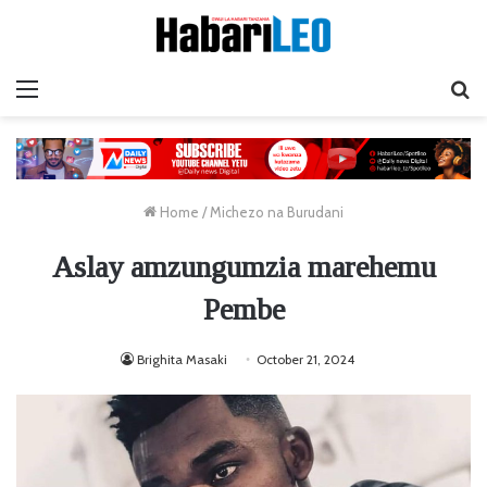
Menu
Ta
Home
/
Michezo na Burudani
Aslay amzungumzia marehemu
Pembe
Brighita Masaki
October 21, 2024