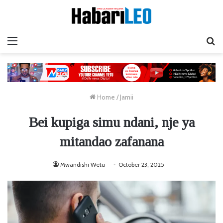
Menu
Ta
Home
/
Jamii
Bei kupiga simu ndani, nje ya
mitandao zafanana
Mwandishi Wetu
October 23, 2025