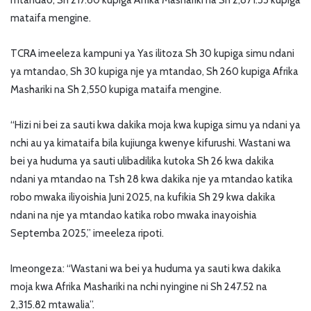
mtandao, Sh 217.60 kupiga Afrika Mashariki na Sh 2,871.33 kupiga
mataifa mengine.
TCRA imeeleza kampuni ya Yas ilitoza Sh 30 kupiga simu ndani
ya mtandao, Sh 30 kupiga nje ya mtandao, Sh 260 kupiga Afrika
Mashariki na Sh 2,550 kupiga mataifa mengine.
“Hizi ni bei za sauti kwa dakika moja kwa kupiga simu ya ndani ya
nchi au ya kimataifa bila kujiunga kwenye kifurushi. Wastani wa
bei ya huduma ya sauti ulibadilika kutoka Sh 26 kwa dakika
ndani ya mtandao na Tsh 28 kwa dakika nje ya mtandao katika
robo mwaka iliyoishia Juni 2025, na kufikia Sh 29 kwa dakika
ndani na nje ya mtandao katika robo mwaka inayoishia
Septemba 2025,” imeeleza ripoti.
Imeongeza: “Wastani wa bei ya huduma ya sauti kwa dakika
moja kwa Afrika Mashariki na nchi nyingine ni Sh 247.52 na
2,315.82 mtawalia”.