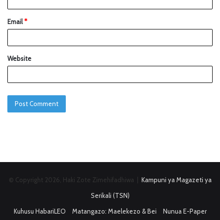
Email
*
Website
© Copyright 2026, Haki Zote Zimehifadhiwa |
Kampuni ya Magazeti ya
Serikali (TSN)
Kuhusu HabariLEO
Matangazo: Maelekezo & Bei
Nunua E-Paper