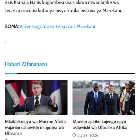
Rais Kamala Harris kugombea urais akiwa mwanamke wa
kwanza mweusi kufanya hivyo katika historia ya Marekani.
SOMA:
Biden kugombea tena urais Marekani
I
Habari Zifananazo
Mkakati mpya wa Macron Afrika
Macron ajaribu kujenga upya
wajaribu ushawishi uliopotea wa
ushawishi wa Ufaransa Afrika
Ufaransa
July 29, 2026