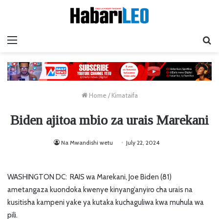
Menu
Ta
Home
/
Kimataifa
Biden ajitoa mbio za urais Marekani
Na Mwandishi wetu
July 22, 2024
WASHINGTON DC: RAIS wa Marekani, Joe Biden (81)
ametangaza kuondoka kwenye kinyang’anyiro cha urais na
kusitisha kampeni yake ya kutaka kuchaguliwa kwa muhula wa
pili.