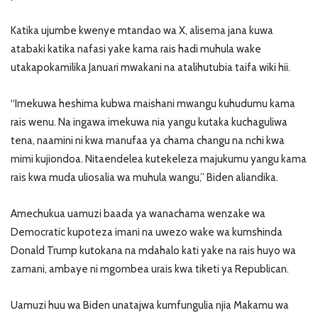
Katika ujumbe kwenye mtandao wa X, alisema jana kuwa
atabaki katika nafasi yake kama rais hadi muhula wake
utakapokamilika Januari mwakani na atalihutubia taifa wiki hii.
“Imekuwa heshima kubwa maishani mwangu kuhudumu kama
rais wenu. Na ingawa imekuwa nia yangu kutaka kuchaguliwa
tena, naamini ni kwa manufaa ya chama changu na nchi kwa
mimi kujiondoa. Nitaendelea kutekeleza majukumu yangu kama
rais kwa muda uliosalia wa muhula wangu,” Biden aliandika.
Amechukua uamuzi baada ya wanachama wenzake wa
Democratic kupoteza imani na uwezo wake wa kumshinda
Donald Trump kutokana na mdahalo kati yake na rais huyo wa
zamani, ambaye ni mgombea urais kwa tiketi ya Republican.
Uamuzi huu wa Biden unatajwa kumfungulia njia Makamu wa