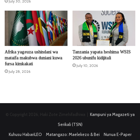
July 30, 2026
Afrika yageuza ushindani wa
Tanzania yapata heshima WSIS
mataifa makubwa duniani kuwa
2026 ubunifu kidijitali
fursa kimkakati
July 10, 2026
July 28, 2026
© Copyright 2026, Haki Zote Zimehifadhiwa |
Kampuni ya Magazeti ya
Serikali (TSN)
Kuhusu HabariLEO
Matangazo: Maelekezo & Bei
Nunua E-Paper