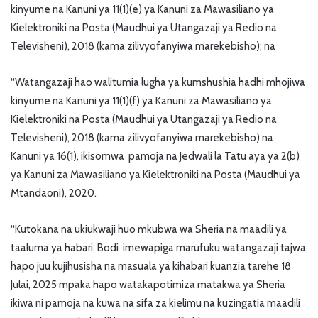
kinyume na Kanuni ya 11(1)(e) ya Kanuni za Mawasiliano ya
Kielektroniki na Posta (Maudhui ya Utangazaji ya Redio na
Televisheni), 2018 (kama zilivyofanyiwa marekebisho); na
“Watangazaji hao walitumia lugha ya kumshushia hadhi mhojiwa
kinyume na Kanuni ya 11(1)(f) ya Kanuni za Mawasiliano ya
Kielektroniki na Posta (Maudhui ya Utangazaji ya Redio na
Televisheni), 2018 (kama zilivyofanyiwa marekebisho) na
Kanuni ya 16(1), ikisomwa pamoja na Jedwali la Tatu aya ya 2(b)
ya Kanuni za Mawasiliano ya Kielektroniki na Posta (Maudhui ya
Mtandaoni), 2020.
“Kutokana na ukiukwaji huo mkubwa wa Sheria na maadili ya
taaluma ya habari, Bodi imewapiga marufuku watangazaji tajwa
hapo juu kujihusisha na masuala ya kihabari kuanzia tarehe 18
Julai, 2025 mpaka hapo watakapotimiza matakwa ya Sheria
ikiwa ni pamoja na kuwa na sifa za kielimu na kuzingatia maadili