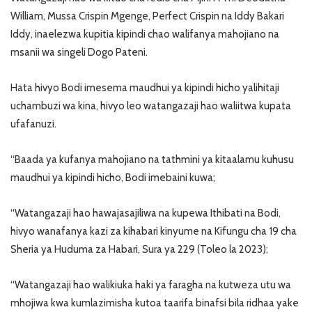
William, Mussa Crispin Mgenge, Perfect Crispin na Iddy Bakari
Iddy, inaelezwa kupitia kipindi chao walifanya mahojiano na
msanii wa singeli Dogo Pateni.
Hata hivyo Bodi imesema maudhui ya kipindi hicho yalihitaji
uchambuzi wa kina, hivyo leo watangazaji hao waliitwa kupata
ufafanuzi.
“Baada ya kufanya mahojiano na tathmini ya kitaalamu kuhusu
maudhui ya kipindi hicho, Bodi imebaini kuwa;
“Watangazaji hao hawajasajiliwa na kupewa Ithibati na Bodi,
hivyo wanafanya kazi za kihabari kinyume na Kifungu cha 19 cha
Sheria ya Huduma za Habari, Sura ya 229 (Toleo la 2023);
“Watangazaji hao walikiuka haki ya faragha na kutweza utu wa
mhojiwa kwa kumlazimisha kutoa taarifa binafsi bila ridhaa yake