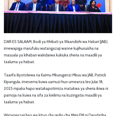
DAR ES SALAAM; Bodi ya Ithibati ya Waandishi wa Habari (JAB),
imewapiga marufuku watangazaji wanne kujihusuisha na
masuala ya kihabari wakidaiwa kukiuka sheria na maadili ya
taaluma ya habari.
Taarifa iliyotolewa na Kaimu Mkurugenzi Mkuu wa JAB, Patrick
Kipangula, imesema kuwa uamuzi huo umeanza leo Julai 18,
2025 mpaka hapo watakapotimiza matakwa ya sheria ikiwa ni
pamoja na kuwa na sifa za kielimu na kuzingatia maadili ya
taaluma ya habari.
Watangazaji hao wa kituo cha redio cha Mjini FM ni Deodatha