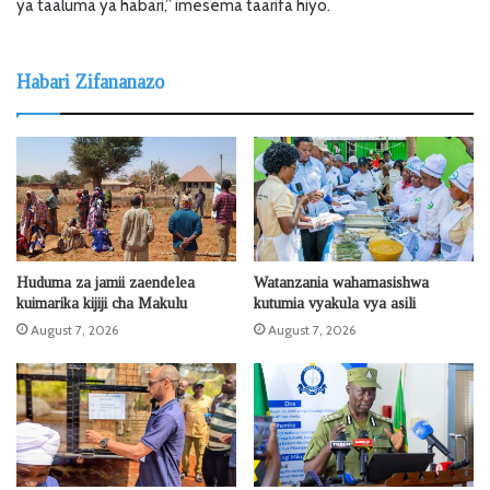
ya taaluma ya habari,” imesema taarifa hiyo.
Habari Zifananazo
Huduma za jamii zaendelea
Watanzania wahamasishwa
kuimarika kijiji cha Makulu
kutumia vyakula vya asili
August 7, 2026
August 7, 2026