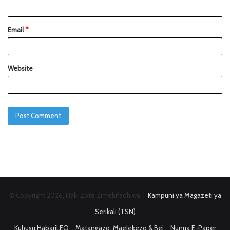
Email
*
Website
© Copyright 2026, Haki Zote Zimehifadhiwa |
Kampuni ya Magazeti ya
Serikali (TSN)
Kuhusu HabariLEO
Matangazo: Maelekezo & Bei
Nunua E-Paper