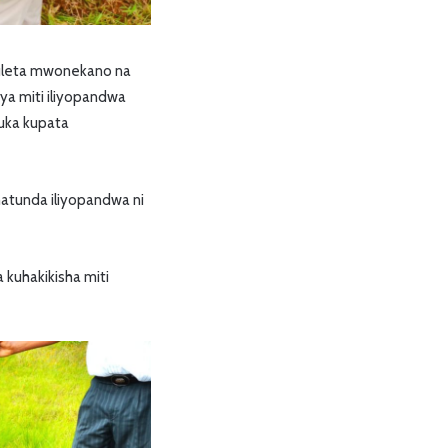
i kuleta mwonekano na
ya miti iliyopandwa
guka kupata
atunda iliyopandwa ni
a kuhakikisha miti