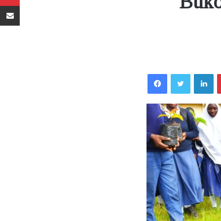
Buko
Sambaza kupitia barua pepe
Facebook
Twitter
LinkedIn