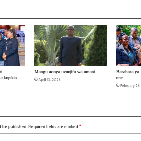
ri
Mangu aonya uvunjifu wa amani
Barabara ya 
ya kupikia
nne
April 13, 2026
February 26
t be published.
Required fields are marked
*