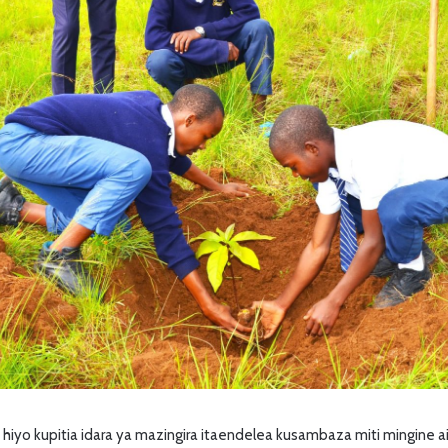
yo kupitia idara ya mazingira itaendelea kusambaza miti mingine ai