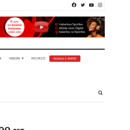
Facebook
Twitter
YouTube
Instagram
A
MADINI
MICHEZO
NUNUA E-PAPER
Tafuta