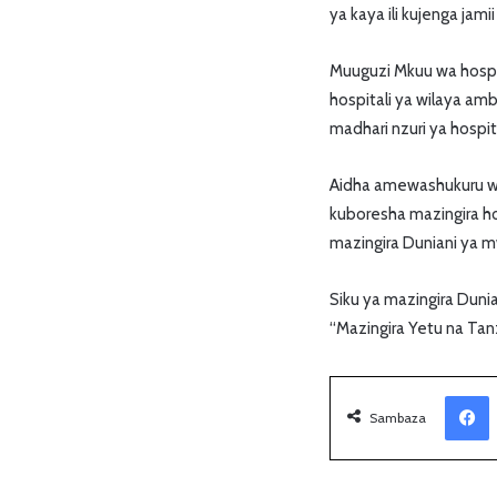
ya kaya ili kujenga ja
Muuguzi Mkuu wa hospit
hospitali ya wilaya a
madhari nzuri ya hospita
Aidha amewashukuru wa
kuboresha mazingira ho
mazingira Duniani ya 
Siku ya mazingira Dun
“Mazingira Yetu na Tanz
Facebook
Sambaza