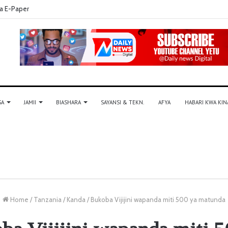
a E-Paper
SA
JAMII
BIASHARA
SAYANSI & TEKN.
AFYA
HABARI KWA KIN
Home
/
Tanzania
/
Kanda
/
Bukoba Vijijini wapanda miti 500 ya matunda