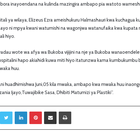
mii bora inayoendana na kulinda mazingira ambapo pia watoto wameshir
ali ya wilaya, Elizeus Ezra ameishukuru Halmashauri kwa kuchagua ku
mbayo ni mpya kwani watumishi na wagonjwa watanufaika kwa kupat
li hiyo.
dau wote wa afya wa Bukoba vijijini na nje ya Bukoba wanaoendele
spitalini hapo akiahidi kuwa miti hiyo itatunzwa kama kumbukumbu b
mwaka huu.
iani huadhimishwa Juni,05 kila mwaka, ambapo kwa mwaka huu inaong
ania Ijayo,Tuwajibike Sasa, Dhibiti Matumizi ya Plastiki”.
Twitter
LinkedIn
Pinterest
Sambaza kupitia barua pepe
Print