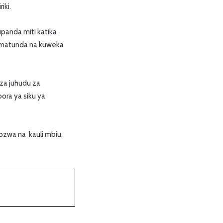
iki.
panda miti katika
a matunda na kuweka
za juhudu za
ora ya siku ya
ozwa na kauli mbiu,