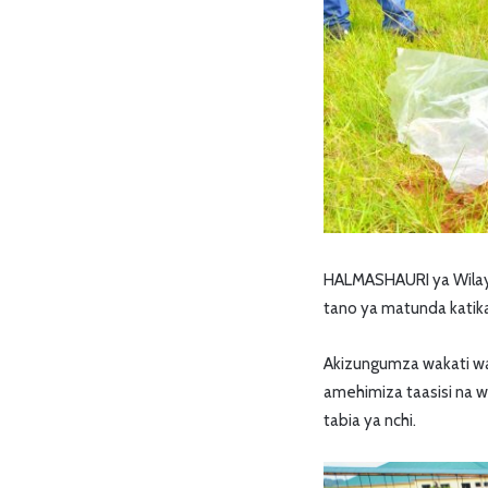
HALMASHAURI ya Wilaya
tano ya matunda katika
Akizungumza wakati wa 
amehimiza taasisi na w
tabia ya nchi.