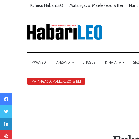
Kuhusu HabariLEO
Matangazo: Maelekezo & Bei
Nunu
MWANZO
TANZANIA
CHAGUZI
KIMATAIFA
SIA
MATANGAZO: MAELEKEZO & BEI
Facebook
Twitter
LinkedIn
Pinterest