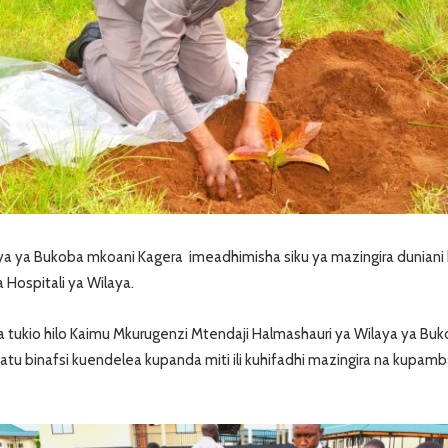
 ya Bukoba mkoani Kagera imeadhimisha siku ya mazingira duniani 
 Hospitali ya Wilaya.
tukio hilo Kaimu Mkurugenzi Mtendaji Halmashauri ya Wilaya ya Buk
atu binafsi kuendelea kupanda miti ili kuhifadhi mazingira na kupam