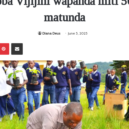
ba Vijijini wapanda miti 5
matunda
Diana Deus
June 5, 2025
Pinterest
Sambaza kupitia barua pepe