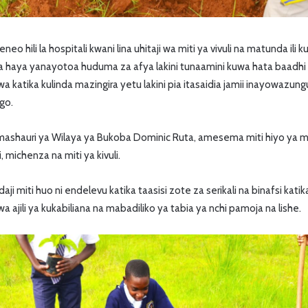
 hili la hospitali kwani lina uhitaji wa miti ya vivuli na matunda il
a haya yanayotoa huduma za afya lakini tunaamini kuwa hata baadhi 
katika kulinda mazingira yetu lakini pia itasaidia jamii inayowazun
go.
lmashauri ya Wilaya ya Bukoba Dominic Ruta, amesema miti hiyo ya m
 michenza na miti ya kivuli.
i miti huo ni endelevu katika taasisi zote za serikali na binafsi katik
 ajili ya kukabiliana na mabadiliko ya tabia ya nchi pamoja na lishe.