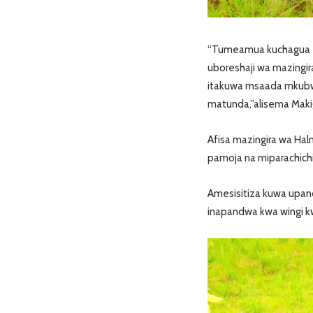
“Tumeamua kuchagua eneo
uboreshaji wa mazingir
itakuwa msaada mkubwa 
matunda,”alisema Maki
Afisa mazingira wa Ha
pamoja na miparachichi,
Amesisitiza kuwa upandaj
inapandwa kwa wingi kwa