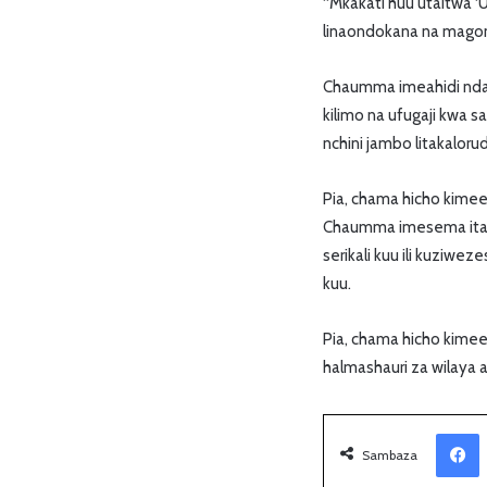
“Mkakati huu utaitwa 
linaondokana na magonj
Chaumma imeahidi ndani
kilimo na ufugaji kwa 
nchini jambo litakalo
Pia, chama hicho kimee
Chaumma imesema itafa
serikali kuu ili kuziw
kuu.
Pia, chama hicho kimee
halmashauri za wilaya
Facebook
Sambaza