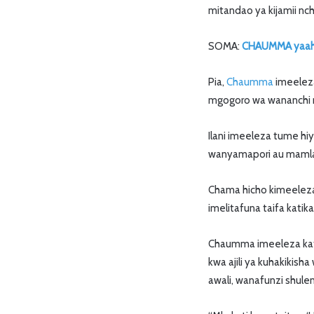
mitandao ya kijamii nchi
SOMA:
CHAUMMA yaahi
Pia,
Chaumma
imeeleza
mgogoro wa wananchi n
Ilani imeeleza tume hi
wanyamapori au mamlak
Chama hicho kimeelez
imelitafuna taifa kati
Chaumma imeeleza katik
kwa ajili ya kuhakikis
awali, wanafunzi shule