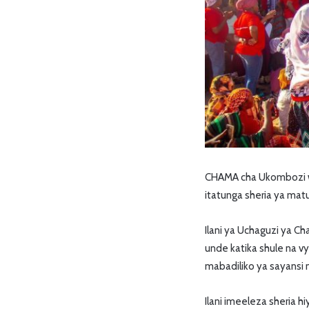
CHAMA cha Ukombozi w
itatunga sheria ya matu
Ilani ya Uchaguzi ya C
unde katika shule na vy
mabadiliko ya sayansi 
Ilani imeeleza sheria 