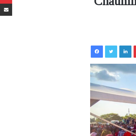
Chaumma
Sambaza kupitia barua pepe
Facebook
Twitter
LinkedIn