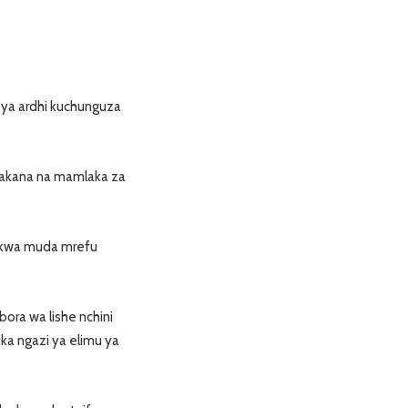
 ya ardhi kuchunguza
upakana na mamlaka za
 kwa muda mrefu
ora wa lishe nchini
ka ngazi ya elimu ya