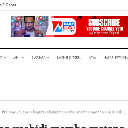
a E-Paper
SA
JAMII
BIASHARA
SAYANSI & TEKN.
AFYA
HABARI KWA KIN
Home
/
Siasa
/
Chaguzi
/
Chaumma yaahidi mambo matano siku 100 Ikulu