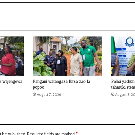
e wajengewa
Pangani watangaza fursa zao la
Polisi yachun
popoo
taharuki sten
August 7, 2026
August 6, 2
t be published.
Required fields are marked
*