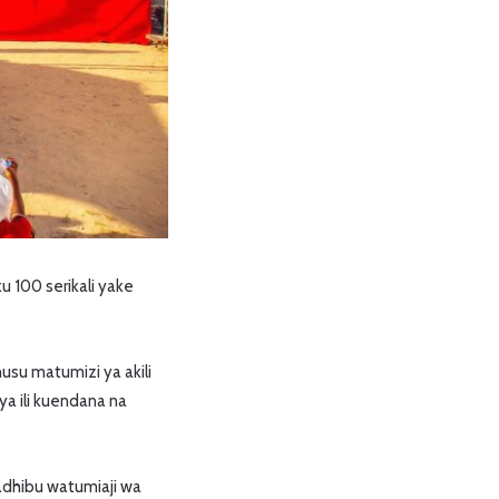
100 serikali yake
usu matumizi ya akili
ya ili kuendana na
aadhibu watumiaji wa