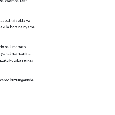
sha kwamba taifa
azoathiri sekta ya
chakula bora na nyama
ndo na kimapato.
 ya halmashauri na
zuku kutoka serikali
kiwemo kuziunganisha