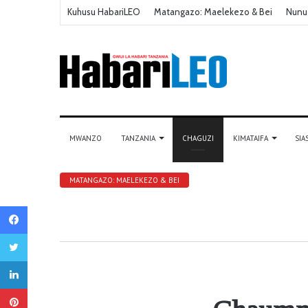
Kuhusu HabariLEO
Matangazo: Maelekezo & Bei
Nunu
MWANZO
TANZANIA
CHAGUZI
KIMATAIFA
SIA
MATANGAZO: MAELEKEZO & BEI
Facebook
Twitter
LinkedIn
Pinterest