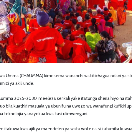
a Umma (CHAUMMA) kimesema wananchi wakikichagua ndani ya siku 
mizi ya akili unde.
haumma 2025-2030 imeeleza serikali yake itatunga sheria hiyo na itah
uo bila kuathiri masuala ya ubunifu na uwezo wa wanafunzi kufikiri up
na teknolojia yanayokua kwa kasi ulimwenguni.
hiyo itakuwa kwa ajili ya maendeleo ya watu wote na si kutumika kuw