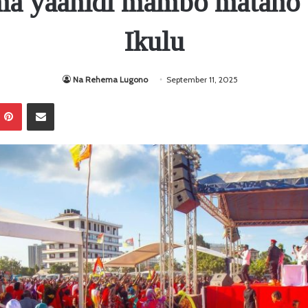
 yaahidi mambo matano 
Ikulu
Na Rehema Lugono
September 11, 2025
Pinterest
Sambaza kupitia barua pepe