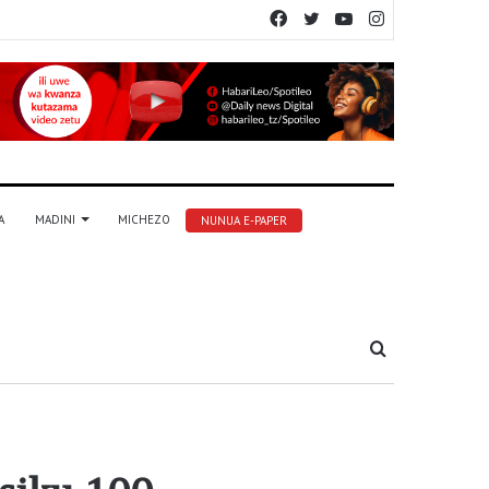
Facebook
Twitter
YouTube
Instagram
A
MADINI
MICHEZO
NUNUA E-PAPER
Tafuta