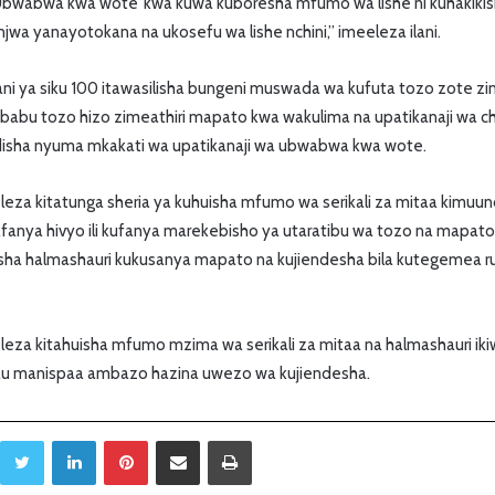
‘Ubwabwa kwa wote’ kwa kuwa kuboresha mfumo wa lishe ni kuhakiki
wa yanayotokana na ukosefu wa lishe nchini,” imeeleza ilani.
 ya siku 100 itawasilisha bungeni muswada wa kufuta tozo zote zin
sababu tozo hizo zimeathiri mapato kwa wakulima na upatikanaji wa 
rudisha nyuma mkakati wa upatikanaji wa ubwabwa kwa wote.
leza kitatunga sheria ya kuhuisha mfumo wa serikali za mitaa kimuu
nya hivyo ili kufanya marekebisho ya utaratibu wa tozo na mapato
ezesha halmashauri kukusanya mapato na kujiendesha bila kutegemea ru
leza kitahuisha mfumo mzima wa serikali za mitaa na halmashauri i
 au manispaa ambazo hazina uwezo wa kujiendesha.
Twitter
LinkedIn
Pinterest
Sambaza kupitia barua pepe
Print