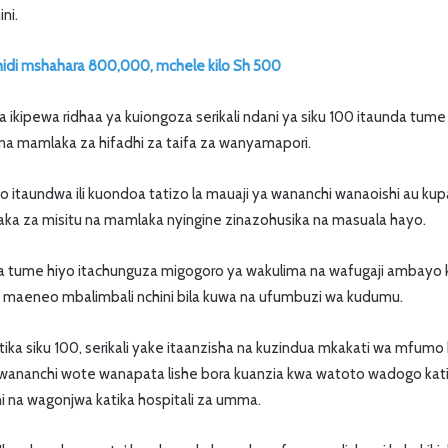
ni.
di mshahara 800,000, mchele kilo Sh 500
 ikipewa ridhaa ya kuiongoza serikali ndani ya siku 100 itaunda tume
a mamlaka za hifadhi za taifa za wanyamapori.
yo itaundwa ili kuondoa tatizo la mauaji ya wananchi wanaoishi au k
a za misitu na mamlaka nyingine zinazohusika na masuala hayo.
a tume hiyo itachunguza migogoro ya wakulima na wafugaji ambayo
ka maeneo mbalimbali nchini bila kuwa na ufumbuzi wa kudumu.
a siku 100, serikali yake itaanzisha na kuzindua mkakati wa mfumo b
ha wananchi wote wanapata lishe bora kuanzia kwa watoto wadogo kati
ni na wagonjwa katika hospitali za umma.