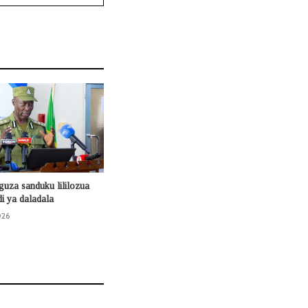
guza sanduku lililozua
di ya daladala
026