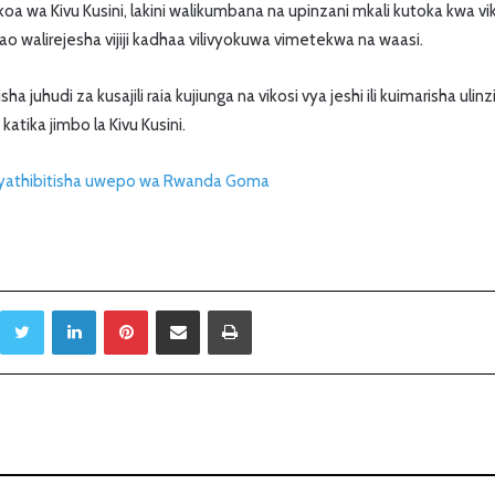
a wa Kivu Kusini, lakini walikumbana na upinzani mkali kutoka kwa viko
o walirejesha vijiji kadhaa vilivyokuwa vimetekwa na waasi.
ha juhudi za kusajili raia kujiunga na vikosi vya jeshi ili kuimarisha u
katika jimbo la Kivu Kusini.
C yathibitisha uwepo wa Rwanda Goma
Twitter
LinkedIn
Pinterest
Sambaza kupitia barua pepe
Print