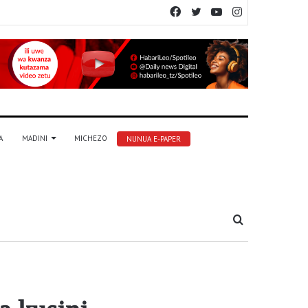
Facebook
Twitter
YouTube
Instagram
A
MADINI
MICHEZO
NUNUA E-PAPER
Tafuta