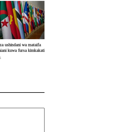
za ushindani wa mataifa
ani kuwa fursa kimkakati
6