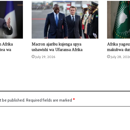
 Afrika
Macron ajaribu kujenga upya
Afrika yageu
otea wa
ushawishi wa Ufaransa Afrika
makubwa duni
July 29, 2026
July 28, 202
t be published.
Required fields are marked
*