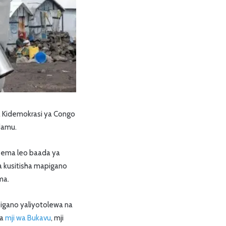
a Kidemokrasi ya Congo
adamu.
pema leo baada ya
a kusitisha mapigano
ma.
pigano yaliyotolewa na
ka
mji wa Bukavu
, mji