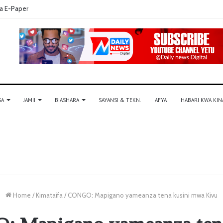
a E-Paper
SA
JAMII
BIASHARA
SAYANSI & TEKN.
AFYA
HABARI KWA KIN
Home
/
Kimataifa
/
CONGO: Mapigano yameanza tena kusini mwa Kivu