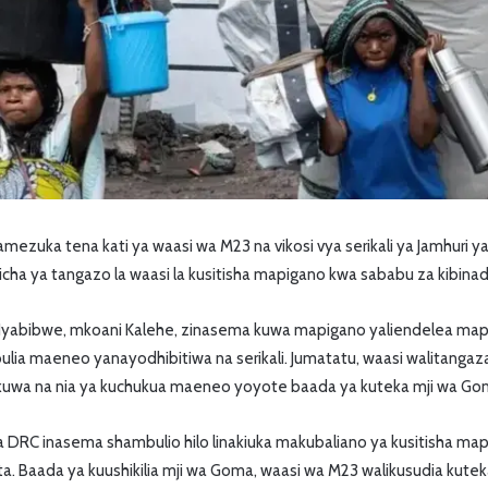
uka tena kati ya waasi wa M23 na vikosi vya serikali ya Jamhuri y
 licha ya tangazo la waasi la kusitisha mapigano kwa sababu za kibin
 Nyabibwe, mkoani Kalehe, zinasema kuwa mapigano yaliendelea ma
ia maeneo yanayodhibitiwa na serikali. Jumatatu, waasi walitangaz
uwa na nia ya kuchukua maeneo yoyote baada ya kuteka mji wa Go
 DRC inasema shambulio hilo linakiuka makubaliano ya kusitisha ma
pita. Baada ya kuushikilia mji wa Goma, waasi wa M23 walikusudia kute