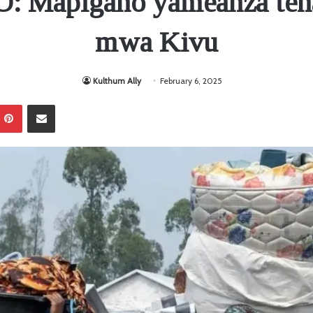
 Mapigano yameanza tena
mwa Kivu
Kulthum Ally
February 6, 2025
Pinterest
Sambaza kupitia barua pepe