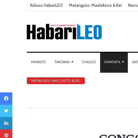
Kuhusu HabariLEO
Matangazo: Maelekezo & Bei
Nunu
MWANZO
TANZANIA
CHAGUZI
KIMATAIFA
SIA
MATANGAZO: MAELEKEZO & BEI
Facebook
Twitter
LinkedIn
Pinterest