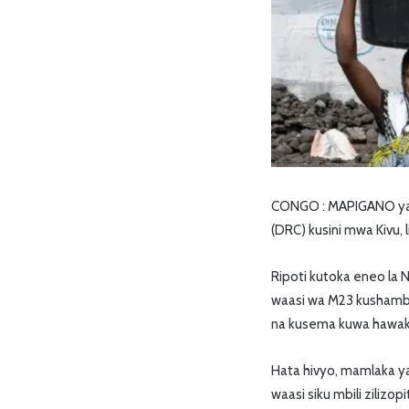
CONGO : MAPIGANO yamez
(DRC) kusini mwa Kivu,
Ripoti kutoka eneo la
waasi wa M23 kushambul
na kusema kuwa hawak
Hata hivyo, mamlaka ya
waasi siku mbili zilizo