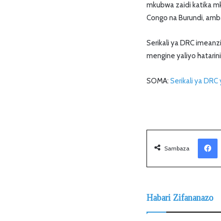
mkubwa zaidi katika mko
Congo na Burundi, amba
Serikali ya DRC imeanzis
mengine yaliyo hatarini 
SOMA:
Serikali ya DR
Facebook
Sambaza
Habari Zifananazo