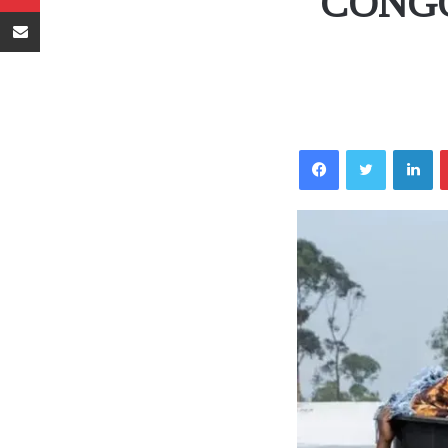
CONGO:
Sambaza kupitia barua pepe
Facebook
Twitter
LinkedIn