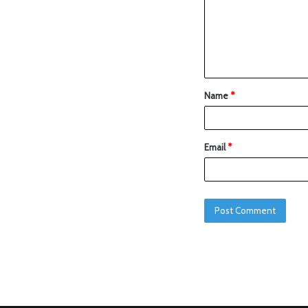
Name
*
Email
*