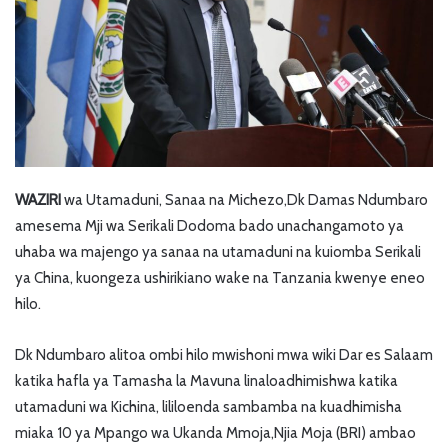
WAZIRI
wa Utamaduni, Sanaa na Michezo,Dk Damas Ndumbaro
amesema Mji wa Serikali Dodoma bado unachangamoto ya
uhaba wa majengo ya sanaa na utamaduni na kuiomba Serikali
ya China, kuongeza ushirikiano wake na Tanzania kwenye eneo
hilo.
Dk Ndumbaro alitoa ombi hilo mwishoni mwa wiki Dar es Salaam
katika hafla ya Tamasha la Mavuna linaloadhimishwa katika
utamaduni wa Kichina, lililoenda sambamba na kuadhimisha
miaka 10 ya Mpango wa Ukanda Mmoja,Njia Moja (BRI) ambao