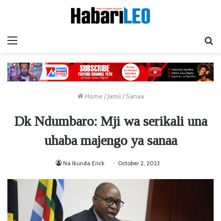
Menu
Ta
Home
/
Jamii
/
Sanaa
Dk Ndumbaro: Mji wa serikali una
uhaba majengo ya sanaa
Na Ikunda Erick
October 2, 2023