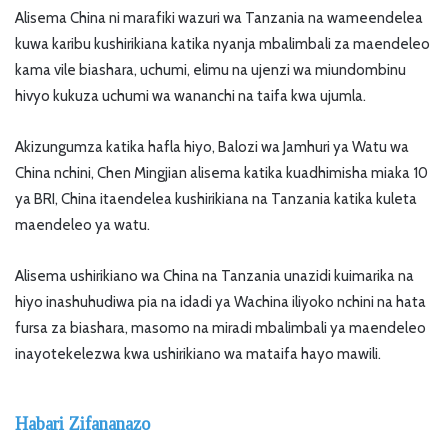
Alisema China ni marafiki wazuri wa Tanzania na wameendelea
kuwa karibu kushirikiana katika nyanja mbalimbali za maendeleo
kama vile biashara, uchumi, elimu na ujenzi wa miundombinu
hivyo kukuza uchumi wa wananchi na taifa kwa ujumla.
Akizungumza katika hafla hiyo, Balozi wa Jamhuri ya Watu wa
China nchini, Chen Mingjian alisema katika kuadhimisha miaka 10
ya BRI, China itaendelea kushirikiana na Tanzania katika kuleta
maendeleo ya watu.
Alisema ushirikiano wa China na Tanzania unazidi kuimarika na
hiyo inashuhudiwa pia na idadi ya Wachina iliyoko nchini na hata
fursa za biashara, masomo na miradi mbalimbali ya maendeleo
inayotekelezwa kwa ushirikiano wa mataifa hayo mawili.
Habari Zifananazo