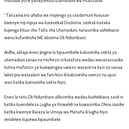
masuala yote yanayohusu utamaduni wa Mtanzania.
“Tanzania ina uhaba wa majengo ya utadamuni hususan
kwenye mji mpya wa kuresekali Dodoma, serikali inataka
kujenga Kituo cha Taifa cha Utamaduni, tunaomba ushirikiano
wenu kufanikisha hili,”alisema Dk Ndumbaro.
Aidha, alitaja eneo jingine la kipaumbele kuboresha sekta ya
utamaduni,sanaa na michezo ni kutafuta wadau wanataosaidia
kutoa mafunzo ya kuwajengea uwezo wasanii na kazi za sanaa
lakini pia wataalam wa fani hizo ili kuboresha uwezo na ujuzi
wao katika kuimarisha sekta hiyo.
Eneo la tatu Dk Ndumbaro aliloomba wadau kushirikiana zaidi ni
katika kuendeleza Lugha ya Kiswahili na kuwaomba China isaidie
katika kwenye Baraza la Umoja wa Mataifa ili lugha hiyo
iendelee kupewa kipaumbele.