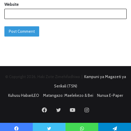
Website
© Copyright 2026, Haki Zote Zimehifadhiwa |
Kampuni ya Magazeti ya
Serikali (TSN)
Kuhusu HabariLEO
Matangazo: Maelekezo & Bei
Nunua E-Paper
Facebook
Twitter
YouTube
Instagram