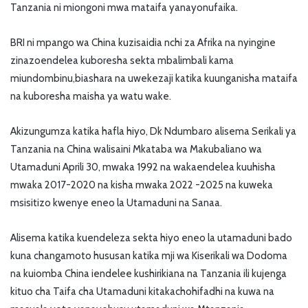
Tanzania ni miongoni mwa mataifa yanayonufaika.
BRI ni mpango wa China kuzisaidia nchi za Afrika na nyingine
zinazoendelea kuboresha sekta mbalimbali kama
miundombinu,biashara na uwekezaji katika kuunganisha mataifa
na kuboresha maisha ya watu wake.
Akizungumza katika hafla hiyo, Dk Ndumbaro alisema Serikali ya
Tanzania na China walisaini Mkataba wa Makubaliano wa
Utamaduni Aprili 30, mwaka 1992 na wakaendelea kuuhisha
mwaka 2017-2020 na kisha mwaka 2022 -2025 na kuweka
msisitizo kwenye eneo la Utamaduni na Sanaa.
Alisema katika kuendeleza sekta hiyo eneo la utamaduni bado
kuna changamoto hususan katika mji wa Kiserikali wa Dodoma
na kuiomba China iendelee kushirikiana na Tanzania ili kujenga
kituo cha Taifa cha Utamaduni kitakachohifadhi na kuwa na