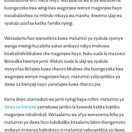
kusababisha vifo. Hata hivyo, wataalamu wa afya wanasema
kuongezeka kwa wingi kwa wagonjwa wenye magonjwa hayo
inasababishwa na mtindo mbaya wa maisha, ikiwemo ulaji wa
vyakula usiofaa katika familia nyingi.
Wataalamu hao wanaeleza kuwa matumizi ya vyakula vyenye
wanga mwingi huzalisha sukari ambayo ndiyo imekuwa
kisababishi kikubwa cha magonjwa hayo, huku suala la mazoezi
likisaulika kwenye jamii. Wakati suala la ulaji wa vyakula
visivyofaa likitajwa kuwa chanzo kikubwa cha kuongezeka kwa
wagonjwa wenye magonjwa hayo, matumizi yaliyopitiliza ya
dawa za kienyeji nayo yanatajwa kuwa chanzo pia.
Kama ilivyo utamaduni wa jamii nyingi hapa nchini, matumizi ya
dawa za kienyeji
yamekuwa jambo la kawaida katika kujitibu
magonjwa mbalimbali. Wataalamu wa afya wanasema licha ya
matumizi ya dawa hizo kukubalika kitaalamu lakini changamoto
ambayo imeanza kujitokeza ni matumizi yaliyopitiliza ya dawa