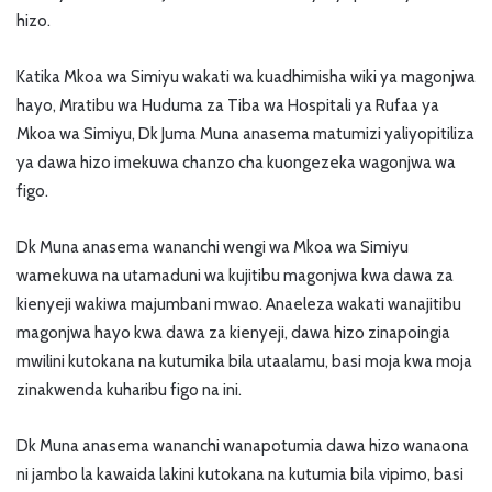
hizo.
Katika Mkoa wa Simiyu wakati wa kuadhimisha wiki ya magonjwa
hayo, Mratibu wa Huduma za Tiba wa Hospitali ya Rufaa ya
Mkoa wa Simiyu, Dk Juma Muna anasema matumizi yaliyopitiliza
ya dawa hizo imekuwa chanzo cha kuongezeka wagonjwa wa
figo.
Dk Muna anasema wananchi wengi wa Mkoa wa Simiyu
wamekuwa na utamaduni wa kujitibu magonjwa kwa dawa za
kienyeji wakiwa majumbani mwao. Anaeleza wakati wanajitibu
magonjwa hayo kwa dawa za kienyeji, dawa hizo zinapoingia
mwilini kutokana na kutumika bila utaalamu, basi moja kwa moja
zinakwenda kuharibu figo na ini.
Dk Muna anasema wananchi wanapotumia dawa hizo wanaona
ni jambo la kawaida lakini kutokana na kutumia bila vipimo, basi