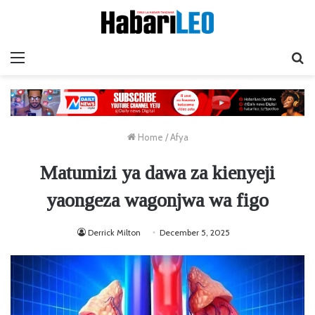
Menu
Ta
Home
/
Afya
Matumizi ya dawa za kienyeji
yaongeza wagonjwa wa figo
Derrick Milton
December 5, 2025