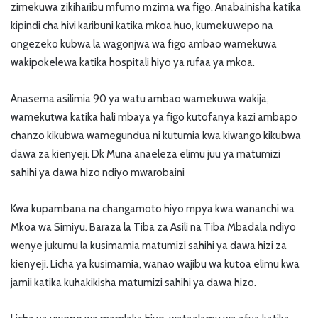
zimekuwa zikiharibu mfumo mzima wa figo. Anabainisha katika
kipindi cha hivi karibuni katika mkoa huo, kumekuwepo na
ongezeko kubwa la wagonjwa wa figo ambao wamekuwa
wakipokelewa katika hospitali hiyo ya rufaa ya mkoa.
Anasema asilimia 90 ya watu ambao wamekuwa wakija,
wamekutwa katika hali mbaya ya figo kutofanya kazi ambapo
chanzo kikubwa wamegundua ni kutumia kwa kiwango kikubwa
dawa za kienyeji. Dk Muna anaeleza elimu juu ya matumizi
sahihi ya dawa hizo ndiyo mwarobaini
Kwa kupambana na changamoto hiyo mpya kwa wananchi wa
Mkoa wa Simiyu. Baraza la Tiba za Asili na Tiba Mbadala ndiyo
wenye jukumu la kusimamia matumizi sahihi ya dawa hizi za
kienyeji. Licha ya kusimamia, wanao wajibu wa kutoa elimu kwa
jamii katika kuhakikisha matumizi sahihi ya dawa hizo.