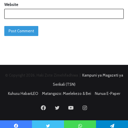
Website
© Copyright 2026, Haki Zote Zimehifadhiwa |
Kampuni ya Magazeti ya
Serikali (TSN)
Kuhusu HabariLEO
Matangazo: Maelekezo & Bei
Nunua E-Paper
Facebook
Twitter
YouTube
Instagram