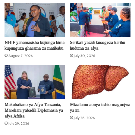
NHIF yahamasisha kujiunga bima
Serikali yazidi kusogeza karibu
kupunguza gharama za matibabu
huduma za afya
August 7, 2026
July 30, 2026
Makubaliano ya Afya Tanzania,
Mtaalamu aonya tishio magonjwa
Marekani yabadili Diplomasia ya
ya ini
afya Afrika
July 28, 2026
July 29, 2026