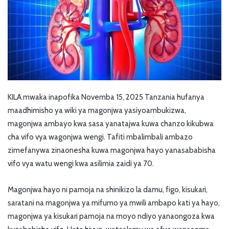
KILA mwaka inapofika Novemba 15, 2025 Tanzania hufanya
maadhimisho ya wiki ya magonjwa yasiyoambukizwa,
magonjwa ambayo kwa sasa yanatajwa kuwa chanzo kikubwa
cha vifo vya wagonjwa wengi. Tafiti mbalimbali ambazo
zimefanywa zinaonesha kuwa magonjwa hayo yanasababisha
vifo vya watu wengi kwa asilimia zaidi ya 70.
Magonjwa hayo ni pamoja na shinikizo la damu, figo, kisukari,
saratani na magonjwa ya mifumo ya mwili ambapo kati ya hayo,
magonjwa ya kisukari pamoja na moyo ndiyo yanaongoza kwa