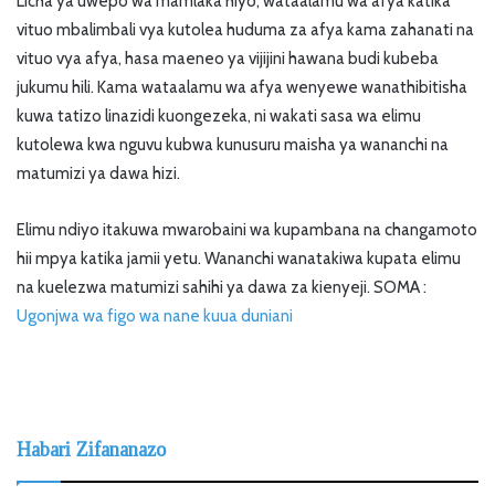
Licha ya uwepo wa mamlaka hiyo, wataalamu wa afya katika
vituo mbalimbali vya kutolea huduma za afya kama zahanati na
vituo vya afya, hasa maeneo ya vijijini hawana budi kubeba
jukumu hili. Kama wataalamu wa afya wenyewe wanathibitisha
kuwa tatizo linazidi kuongezeka, ni wakati sasa wa elimu
kutolewa kwa nguvu kubwa kunusuru maisha ya wananchi na
matumizi ya dawa hizi.
Elimu ndiyo itakuwa mwarobaini wa kupambana na changamoto
hii mpya katika jamii yetu. Wananchi wanatakiwa kupata elimu
na kuelezwa matumizi sahihi ya dawa za kienyeji. SOMA :
Ugonjwa wa figo wa nane kuua duniani
Habari Zifananazo