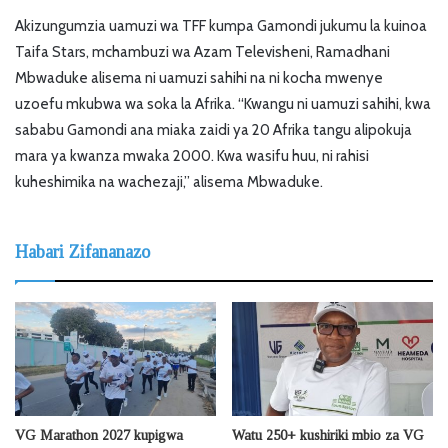
Akizungumzia uamuzi wa TFF kumpa Gamondi jukumu la kuinoa
Taifa Stars, mchambuzi wa Azam Televisheni, Ramadhani
Mbwaduke alisema ni uamuzi sahihi na ni kocha mwenye
uzoefu mkubwa wa soka la Afrika. “Kwangu ni uamuzi sahihi, kwa
sababu Gamondi ana miaka zaidi ya 20 Afrika tangu alipokuja
mara ya kwanza mwaka 2000. Kwa wasifu huu, ni rahisi
kuheshimika na wachezaji,” alisema Mbwaduke.
Habari Zifananazo
VG Marathon 2027 kupigwa
Watu 250+ kushiriki mbio za VG