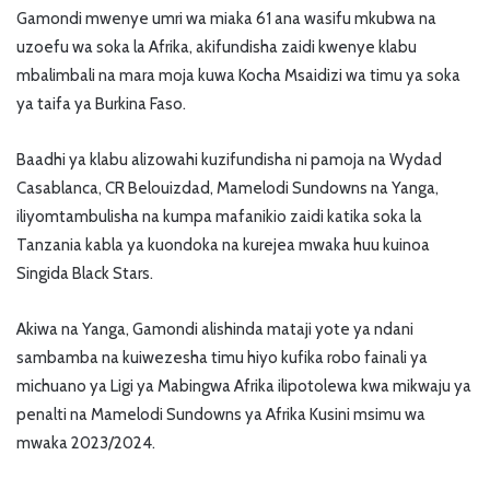
Gamondi mwenye umri wa miaka 61 ana wasifu mkubwa na
uzoefu wa soka la Afrika, akifundisha zaidi kwenye klabu
mbalimbali na mara moja kuwa Kocha Msaidizi wa timu ya soka
ya taifa ya Burkina Faso.
Baadhi ya klabu alizowahi kuzifundisha ni pamoja na Wydad
Casablanca, CR Belouizdad, Mamelodi Sundowns na Yanga,
iliyomtambulisha na kumpa mafanikio zaidi katika soka la
Tanzania kabla ya kuondoka na kurejea mwaka huu kuinoa
Singida Black Stars.
Akiwa na Yanga, Gamondi alishinda mataji yote ya ndani
sambamba na kuiwezesha timu hiyo kufika robo fainali ya
michuano ya Ligi ya Mabingwa Afrika ilipotolewa kwa mikwaju ya
penalti na Mamelodi Sundowns ya Afrika Kusini msimu wa
mwaka 2023/2024.