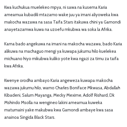
Kwa kuchukua muelekeo mpya, ni sawa na kusema Karia
ameamua kubadili mtazamo wake juu ya imani aliyoweka kwa
makocha wazawa na sasa Taifa Stars itakuwa chini ya Gamondi
anayetazamwa kuwa na uzoefu mkubwa wa soka la Afrika.
Kama bado angekuwa na imani na makocha wazawa, bado Karia
alikuwa na machaguo mengi ya kuwapa jukumu hilo kuelekea
michuano hiyo mikubwa kuliko yote kwa ngazi za timu za taifa
kwa Afrika.
Kwenye orodha ambayo Karia angeweza kuwapa makocha
wazawa jukumu hilo, wamo Charles Boniface Mkwasa, Abdallah
Kibadeni, Salum Mayanga, Mecky Mexime, Adolf Rishard, Dk
Mshindo Msolla na wengineo lakini ameamua kuweka
matumaini yake makubwa kwa Gamondi ambaye kwa sasa
anainoa Singida Black Stars.