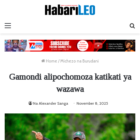
Menu
Ta
Home
/
Michezo na Burudani
Gamondi alipochomoza katikati ya
wazawa
Na Alexander Sanga
November 8, 2025