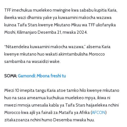
TFF imechukua muelekeo mwingine kwa sababu kupitia Karia,
iliweka wazi dhamira yake ya kuwaamini makocha wazawa
kuinoa Taifa Stars kwenye Mkutano Mkuu wa TFF uliofanyika
Moshi, Kilimanjaro Desemba 21, mwaka 2024.
“Nitaendelea kuwaamini makocha wazawa,” alisema Karia
kwenye mkutano huo wakati akimtambulisha Morocco
sambamba na wasaidizi wake.
SOMA:
Gamondi: Mbona freshi tu
Miezi 10 imepita tangu Karia atoe tamko hilo kwenye mkutano
huo na sasa ameamua kuchukua muelekeo mpya, ikiwa ni
mwezi mmoja umesalia kabla ya Taifa Stars haijaelekea nchini
Morocco kwa ajili ya fainali za Mataifa ya Afrika (
AFCON
)
zitakazoanza nchini humo Desemba mwaka huu.