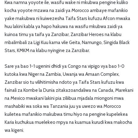
Kwa namna yoyote ile, wasifu wake ni mkubwa pengine kuliko
kocha yoyote mzawa na zaidi ya Morocco ambaye mafanikio
yake makubwa ni kuiwezesha Taifa Stars kufuzu Afcon mwaka
huu lakini kabla ya hapo hakuwa na wasifu mkubwa zaidi ya
kuinoa timu ya taifa ya Zanzibar, Zanzibar Heroes na klabu
mbalimbali za Ligi Kuu kama vile Geita, Namungo, Singida Black
Stars, KMKM na klabu nyingine za Zanzibar.
Sare ya bao 1-1 ugenini dhidi ya Congo na vipigo vya bao 1-0
kutoka kwa Niger na Zambia, Uwanja wa Amaan Complex,
Zanzibar sio tu vilihitimisha ndoto ya Taifa Stars kufuzu kwa
fainali za Kombe la Dunia zitakazoandaliwa na Canada, Marekani
na Mexico mwakani lakini pia ziliibua mjadala miongoni mwa
mashabiki wa soka wa Tanzania juu ya uwezo wa Morocco
kuiletea mafanikio makubwa timu hiyo na pengine kupelekea
Karia kuchukua muelekeo mpya na kuamua kurudi kwa makocha
wa kigeni.