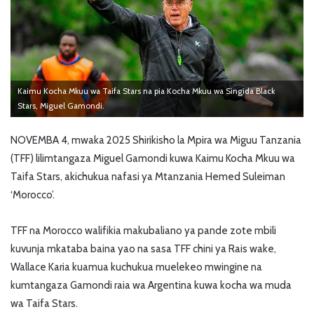
Kaimu Kocha Mkuu wa Taifa Stars na pia Kocha Mkuu wa Singida Black
Stars, Miguel Gamondi.
NOVEMBA 4, mwaka 2025 Shirikisho la Mpira wa Miguu Tanzania
(TFF) lilimtangaza Miguel Gamondi kuwa Kaimu Kocha Mkuu wa
Taifa Stars, akichukua nafasi ya Mtanzania Hemed Suleiman
‘Morocco’.
TFF na Morocco walifikia makubaliano ya pande zote mbili
kuvunja mkataba baina yao na sasa TFF chini ya Rais wake,
Wallace Karia kuamua kuchukua muelekeo mwingine na
kumtangaza Gamondi raia wa Argentina kuwa kocha wa muda
wa Taifa Stars.