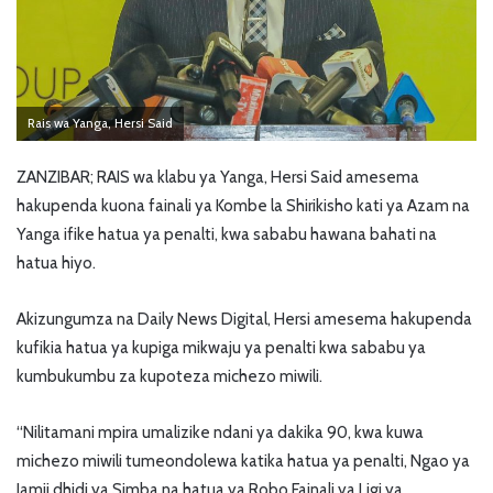
Rais wa Yanga, Hersi Said
ZANZIBAR; RAIS wa klabu ya Yanga, Hersi Said amesema
hakupenda kuona fainali ya Kombe la Shirikisho kati ya Azam na
Yanga ifike hatua ya penalti, kwa sababu hawana bahati na
hatua hiyo.
Akizungumza na Daily News Digital, Hersi amesema hakupenda
kufikia hatua ya kupiga mikwaju ya penalti kwa sababu ya
kumbukumbu za kupoteza michezo miwili.
“Nilitamani mpira umalizike ndani ya dakika 90, kwa kuwa
michezo miwili tumeondolewa katika hatua ya penalti, Ngao ya
Jamii dhidi ya Simba na hatua ya Robo Fainali ya Ligi ya