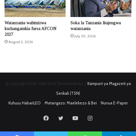
Watanzania wahimizwa
Soka la Tanzania litajengwa
kuchangamkia fursa AFCON
watanzania
2027
July 30, 2026
August 2, 2026
© Copyright 2026, Haki Zote Zimehifadhiwa |
Kampuni ya Magazeti ya
Serikali (TSN)
Kuhusu HabariLEO
Matangazo: Maelekezo & Bei
Nunua E-Paper
Facebook
Twitter
YouTube
Instagram