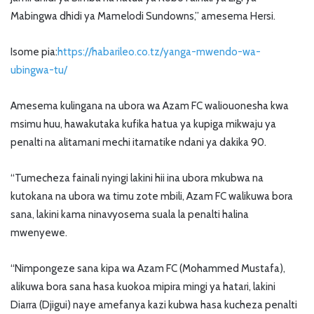
Mabingwa dhidi ya Mamelodi Sundowns,” amesema Hersi.
Isome pia:
https://habarileo.co.tz/yanga-mwendo-wa-
ubingwa-tu/
Amesema kulingana na ubora wa Azam FC waliouonesha kwa
msimu huu, hawakutaka kufika hatua ya kupiga mikwaju ya
penalti na alitamani mechi itamatike ndani ya dakika 90.
“Tumecheza fainali nyingi lakini hii ina ubora mkubwa na
kutokana na ubora wa timu zote mbili, Azam FC walikuwa bora
sana, lakini kama ninavyosema suala la penalti halina
mwenyewe.
“Nimpongeze sana kipa wa Azam FC (Mohammed Mustafa),
alikuwa bora sana hasa kuokoa mipira mingi ya hatari, lakini
Diarra (Djigui) naye amefanya kazi kubwa hasa kucheza penalti