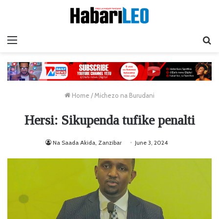
Menu
Ta
Home
/
Michezo na Burudani
Hersi: Sikupenda tufike penalti
Na Saada Akida, Zanzibar
June 3, 2024