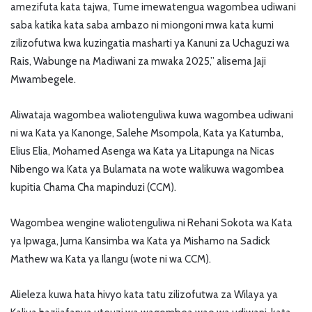
amezifuta kata tajwa, Tume imewatengua wagombea udiwani
saba katika kata saba ambazo ni miongoni mwa kata kumi
zilizofutwa kwa kuzingatia masharti ya Kanuni za Uchaguzi wa
Rais, Wabunge na Madiwani za mwaka 2025,’’ alisema Jaji
Mwambegele.
Aliwataja wagombea waliotenguliwa kuwa wagombea udiwani
ni wa Kata ya Kanonge, Salehe Msompola, Kata ya Katumba,
Elius Elia, Mohamed Asenga wa Kata ya Litapunga na Nicas
Nibengo wa Kata ya Bulamata na wote walikuwa wagombea
kupitia Chama Cha mapinduzi (CCM).
Wagombea wengine waliotenguliwa ni Rehani Sokota wa Kata
ya Ipwaga, Juma Kansimba wa Kata ya Mishamo na Sadick
Mathew wa Kata ya Ilangu (wote ni wa CCM).
Alieleza kuwa hata hivyo kata tatu zilizofutwa za Wilaya ya