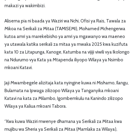
makazi ya wakimbizi.
Alisema pia ni baada ya Waziri wa Nchi, Ofisi ya Rais, Tawala za
Mikoa na Serikali za Mitaa (TAMISEMI), Mohamed Mchengerwa
kutoa amri ya marekebisho ya amri ya mgawanyo wa maeneo
ya utawala katika serikali za mitaa ya mwaka 2025 kwa kuzifuta
kata 10 za Litapunga, Kanoge, Katumba na vijiji viwili vya Ikolongo
na Ndurumo vya Kata ya Mtapenda iliyopo Wilaya ya Nsimbo
mkoani Katavi.
Jaji Mwambegele alizitaja kata nyingine kuwa ni Mishamo, Ilangu,
Bulamata na Ipwaga zilizopo Wilaya ya Tanganyika mkoani
Katavi na kata za Milambo, Igombemkulu na Kanindo zilizopo
Wilaya ya Kaliua mkoani Tabora.
‘’Kwa kuwa Waziri mwenye dhamana ya Serikali za Mitaa kwa
mujibu wa Sheria ya Serikali za Mitaa (Mamlaka za Wilaya),