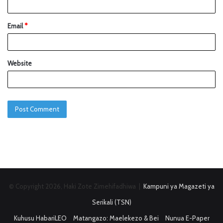
Email
*
Website
© Copyright 2026, Haki Zote Zimehifadhiwa |
Kampuni ya Magazeti ya
Serikali (TSN)
Kuhusu HabariLEO
Matangazo: Maelekezo & Bei
Nunua E-Paper