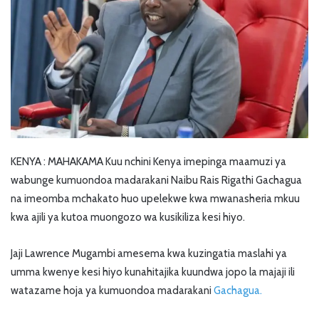
KENYA : MAHAKAMA Kuu nchini Kenya imepinga maamuzi ya
wabunge kumuondoa madarakani Naibu Rais Rigathi Gachagua
na imeomba mchakato huo upelekwe kwa mwanasheria mkuu
kwa ajili ya kutoa muongozo wa kusikiliza kesi hiyo.
Jaji Lawrence Mugambi amesema kwa kuzingatia maslahi ya
umma kwenye kesi hiyo kunahitajika kuundwa jopo la majaji ili
watazame hoja ya kumuondoa madarakani
Gachagua.