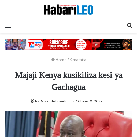
Menu
Ta
Home
/
Kimataifa
Majaji Kenya kusikiliza kesi ya
Gachagua
Na Mwandishi wetu
October 11, 2024