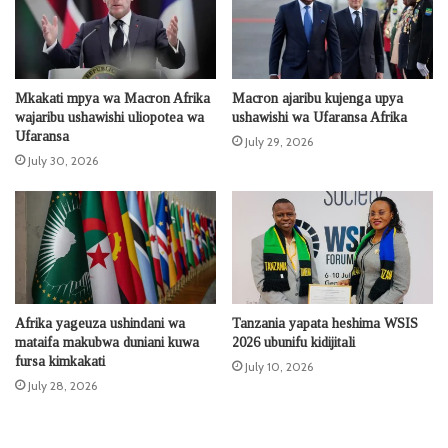
Mkakati mpya wa Macron Afrika
Macron ajaribu kujenga upya
wajaribu ushawishi uliopotea wa
ushawishi wa Ufaransa Afrika
Ufaransa
July 29, 2026
July 30, 2026
Afrika yageuza ushindani wa
Tanzania yapata heshima WSIS
mataifa makubwa duniani kuwa
2026 ubunifu kidijitali
fursa kimkakati
July 10, 2026
July 28, 2026