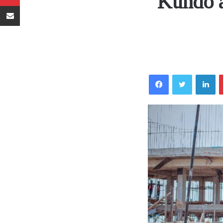
Kundo 
Sambaza kupitia barua pepe
Facebook
Twitter
LinkedIn