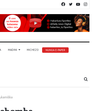
Facebook
Twitter
YouTube
Instagram
A
MADINI
MICHEZO
NUNUA E-PAPER
Tafuta
kamilika