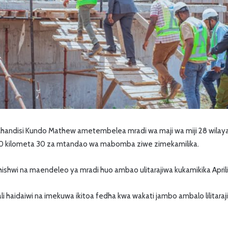
Mhandisi Kundo Mathew ametembelea mradi wa maji wa miji 28 wilaya
 60 kilometa 30 za mtandao wa mabomba ziwe zimekamilika.
shwi na maendeleo ya mradi huo ambao ulitarajiwa kukamikika Aprili
ali haidaiwi na imekuwa ikitoa fedha kwa wakati jambo ambalo lilitar