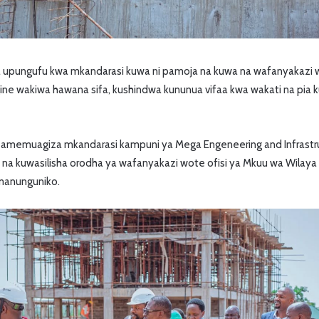
 upungufu kwa mkandarasi kuwa ni pamoja na kuwa na wafanyakazi 
ne wakiwa hawana sifa, kushindwa kununua vifaa kwa wakati na pia 
 amemuagiza mkandarasi kampuni ya Mega Engeneering and Infrast
a kuwasilisha orodha ya wafanyakazi wote ofisi ya Mkuu wa Wilaya 
 manunguniko.