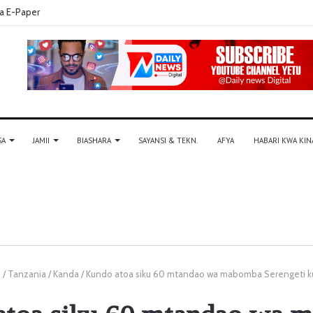
a E-Paper
SA
JAMII
BIASHARA
SAYANSI & TEKN.
AFYA
HABARI KWA KIN
e
/
Tanzania
/
Kanda
/
Kundo atoa siku 60 mtandao wa mabomba Serengeti ku