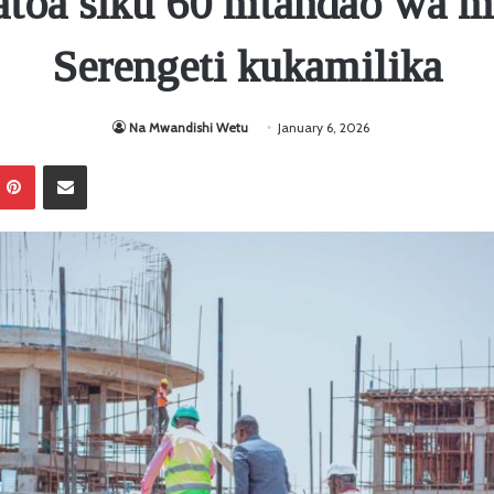
atoa siku 60 mtandao wa 
Serengeti kukamilika
Na Mwandishi Wetu
January 6, 2026
Pinterest
Sambaza kupitia barua pepe