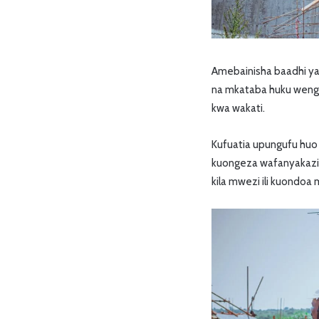
Amebainisha baadhi ya
na mkataba huku wengi
kwa wakati.
Kufuatia upungufu huo
kuongeza wafanyakazi n
kila mwezi ili kuondoa