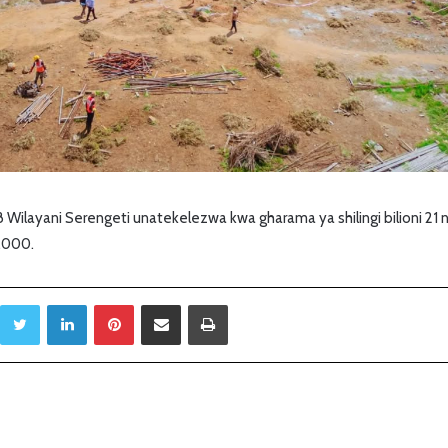
8 Wilayani Serengeti unatekelezwa kwa gharama ya shilingi bilioni 21
,000.
Twitter
LinkedIn
Pinterest
Sambaza kupitia barua pepe
Print