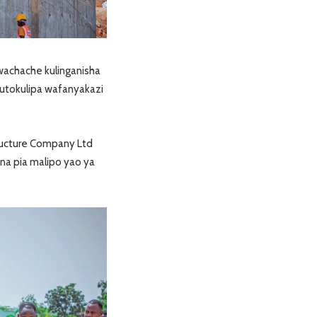
wachache kulinganisha
kutokulipa wafanyakazi
ructure Company Ltd
na pia malipo yao ya