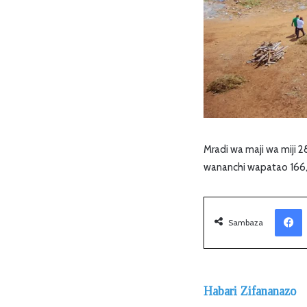
Mradi wa maji wa miji 2
wananchi wapatao 166
Facebook
Sambaza
Habari Zifananazo