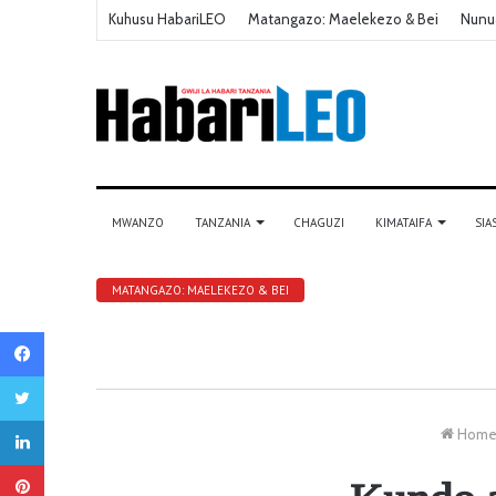
Kuhusu HabariLEO
Matangazo: Maelekezo & Bei
Nunu
MWANZO
TANZANIA
CHAGUZI
KIMATAIFA
SIA
MATANGAZO: MAELEKEZO & BEI
Facebook
Twitter
LinkedIn
Hom
Pinterest