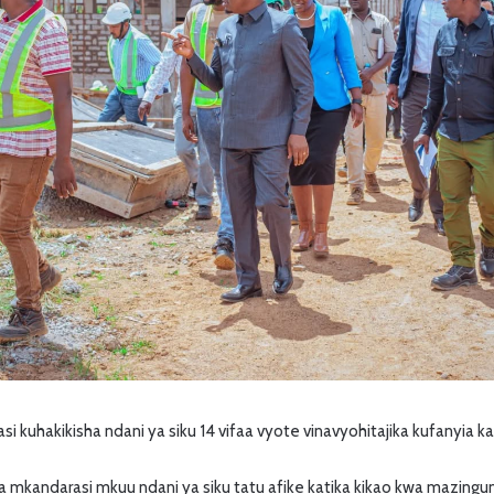
 kuhakikisha ndani ya siku 14 vifaa vyote vinavyohitajika kufanyia ka
mkandarasi mkuu ndani ya siku tatu afike katika kikao kwa mazing