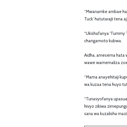
“Mwanamke ambae haita
Tuck’ hatutarajii tena
“Ukishafanya ‘Tummy Tu
changamoto kubwa.
Aidha, amesema hata 
wawe wamemaliza zoez
“Mama anayehitaji ku
wa kuzaa tena huyo tut
“Tunavyofanya upasuaji
hivyo zikiwa zimepun
sana wa kuzalisha maz