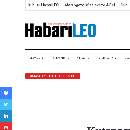
Kuhusu HabariLEO
Matangazo: Maelekezo & Bei
Nunu
MWANZO
TANZANIA
CHAGUZI
KIMATAIFA
SIA
MATANGAZO: MAELEKEZO & BEI
Facebook
Twitter
LinkedIn
Pinterest