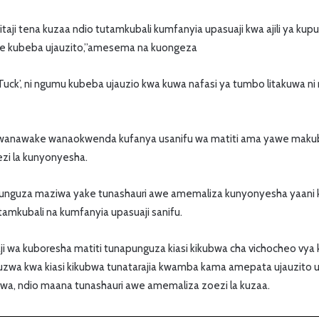
ji tena kuzaa ndio tutamkubali kumfanyia upasuaji kwa ajili ya k
 aje kubeba ujauzito,”amesema na kuongeza
ck’, ni ngumu kubeba ujauzio kwa kuwa nafasi ya tumbo litakuwa ni 
wanawake wanaokwenda kufanya usanifu wa matiti ama yawe mak
i la kunyonyesha.
punguza maziwa yake tunashauri awe amemaliza kunyonyesha yaan
amkubali na kumfanyia upasuaji sanifu.
 wa kuboresha matiti tunapunguza kiasi kikubwa cha vichocheo vya 
guzwa kwa kiasi kikubwa tunatarajia kwamba kama amepata ujauzit
iwa, ndio maana tunashauri awe amemaliza zoezi la kuzaa.