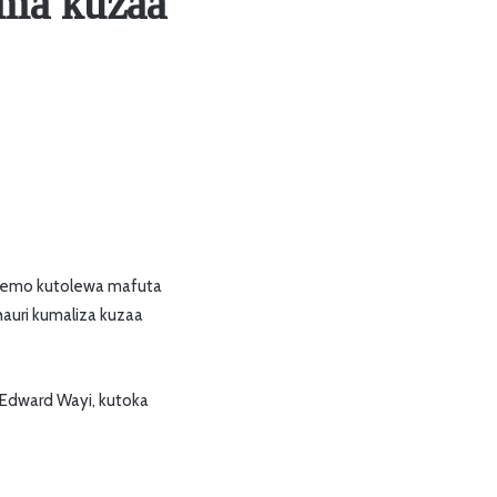
oma kuzaa
wemo kutolewa mafuta
uri kumaliza kuzaa
 Edward Wayi, kutoka