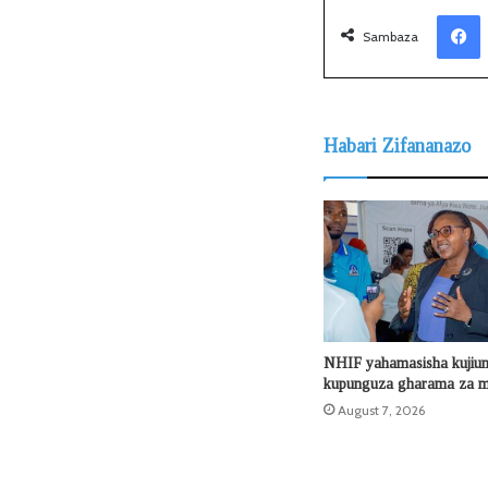
Facebook
Sambaza
Habari Zifananazo
NHIF yahamasisha kujiu
kupunguza gharama za m
August 7, 2026