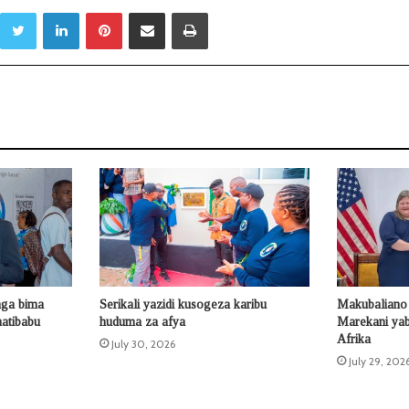
Twitter
LinkedIn
Pinterest
Sambaza kupitia barua pepe
Print
nga bima
Serikali yazidi kusogeza karibu
Makubaliano 
atibabu
huduma za afya
Marekani yab
Afrika
July 30, 2026
July 29, 202