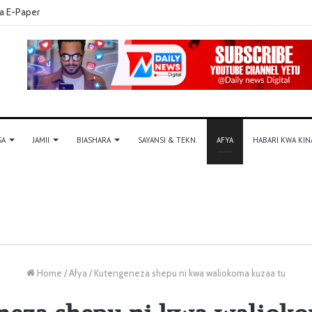
a E-Paper
SA
JAMII
BIASHARA
SAYANSI & TEKN.
AFYA
HABARI KWA KIN
Home
/
Afya
/
Kutengeneza shepu ni kwa waliokoma kuzaa tu