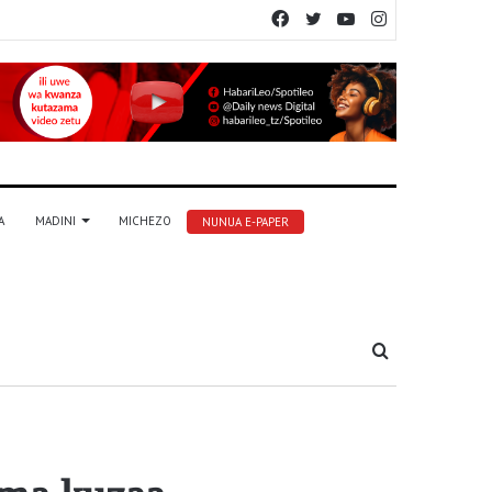
Facebook
Twitter
YouTube
Instagram
A
MADINI
MICHEZO
NUNUA E-PAPER
Tafuta