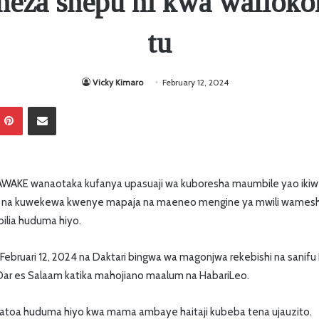
eza shepu ni kwa waliok
tu
Vicky Kimaro
February 12, 2024
Pinterest
Sambaza kupitia barua pepe
AKE wanaotaka kufanya upasuaji wa kuboresha maumbile yao iki
 na kuwekewa kwenye mapaja na maeneo mengine ya mwili wamesha
ilia huduma hiyo.
bruari 12, 2024 na Daktari bingwa wa magonjwa rekebishi na sanifu
ii Dar es Salaam katika mahojiano maalum na HabariLeo.
oa huduma hiyo kwa mama ambaye haitaji kubeba tena ujauzito.