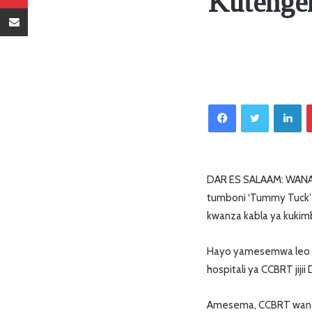
Kutengen
Sambaza kupitia barua pepe
Facebook
Twitter
LinkedIn
DAR ES SALAAM: WANAW
tumboni ‘Tummy Tuck’
kwanza kabla ya kukimb
Hayo yamesemwa leo Fe
hospitali ya CCBRT jij
Amesema, CCBRT wanat