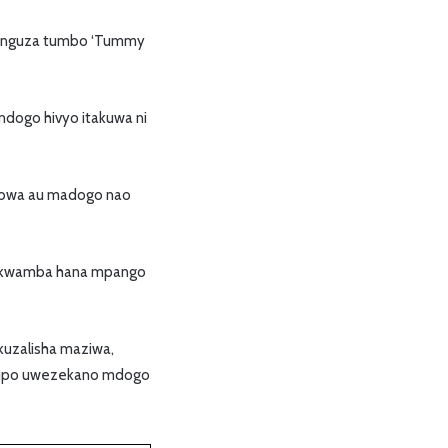
upunguza tumbo ‘Tummy
ndogo hivyo itakuwa ni
ubwa au madogo nao
i kwamba hana mpango
kuzalisha maziwa,
o upo uwezekano mdogo